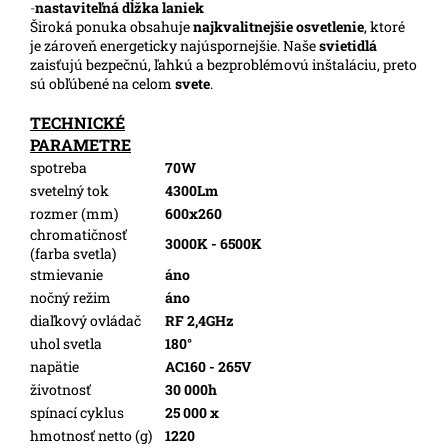
-
nastaviteľná dĺžka laniek
Široká ponuka obsahuje
najkvalitnejšie osvetlenie
, ktoré
je zároveň energeticky najúspornejšie. Naše
svietidlá
zaisťujú bezpečnú, ľahkú a bezproblémovú inštaláciu, preto
sú obľúbené na celom
svete
.
TECHNICKÉ
PARAMETRE
spotreba
70W
svetelný tok
4300Lm
rozmer (mm)
600x260
chromatičnosť
3000K - 6500K
(farba svetla)
stmievanie
áno
nočný režim
áno
diaľkový ovládač
RF 2,4GHz
uhol svetla
180°
napätie
AC160 - 265V
životnosť
30 000h
spínací cyklus
25 000 x
hmotnosť netto (g)
1220