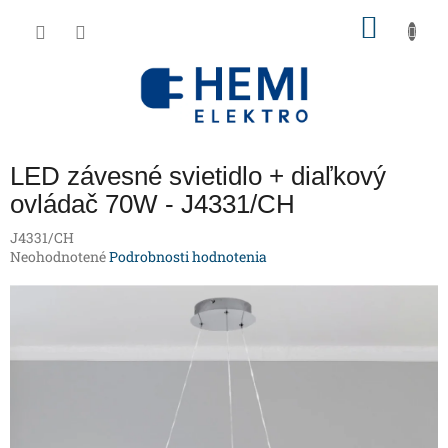
Prejsť
NÁKU
na
obsah
KOŠÍK
LED závesné svietidlo + diaľkový
ovládač 70W - J4331/CH
J4331/CH
Priemerné
Neohodnotené
Podrobnosti hodnotenia
hodnotenie
produktu
je
0,0
z
5
hviezdičiek.