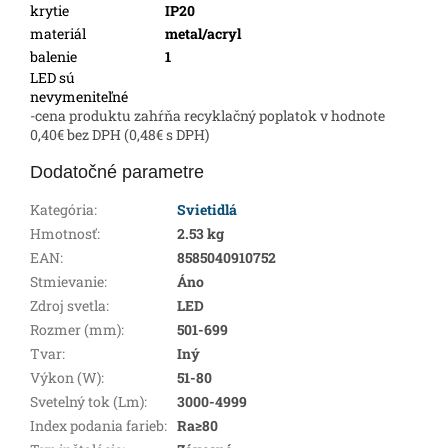
krytie
IP20
materiál
metal/acryl
balenie
1
LED sú
nevymeniteľné
-cena produktu zahŕňa recyklačný poplatok v hodnote
0,40€ bez DPH (0,48€ s DPH)
Dodatočné parametre
Kategória
:
Svietidlá
Hmotnosť
:
2.53 kg
EAN
:
8585040910752
Stmievanie
:
Áno
Zdroj svetla
:
LED
Rozmer (mm)
:
501-699
Tvar
:
Iný
Výkon (W)
:
51-80
Svetelný tok (Lm)
:
3000-4999
Index podania farieb
:
Ra≥80