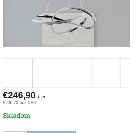
€246,90
/ ks
€200,73 bez DPH
Jednotková
Skladom
cena: