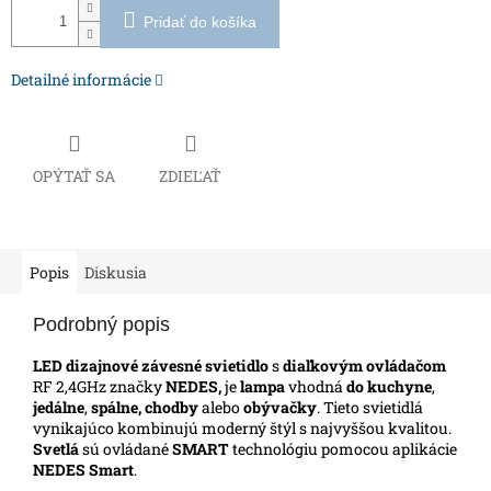
Pridať do košíka
Detailné informácie
OPÝTAŤ SA
ZDIEĽAŤ
Popis
Diskusia
Podrobný popis
LED dizajnové závesné svietidlo
s
diaľkovým ovládačom
RF 2,4GHz značky
NEDES,
je
lampa
vhodná
do kuchyne
,
jedálne
,
spálne, chodby
alebo
obývačky
. Tieto svietidlá
vynikajúco kombinujú moderný štýl s najvyššou kvalitou.
Svetlá
sú ovládané
SMART
technológiu pomocou aplikácie
NEDES Smart
.