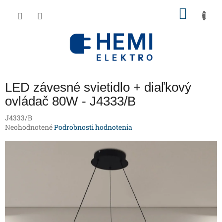
Prejsť
NÁKU
na
obsah
KOŠÍK
LED závesné svietidlo + diaľkový
ovládač 80W - J4333/B
J4333/B
Priemerné
Neohodnotené
Podrobnosti hodnotenia
hodnotenie
produktu
je
0,0
z
5
hviezdičiek.