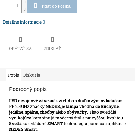
Pridať do košíka
Detailné informácie
OPÝTAŤ SA
ZDIEĽAŤ
Popis
Diskusia
Podrobný popis
LED dizajnové závesné svietidlo
s
diaľkovým ovládačom
RF 2,4GHz značky
NEDES,
je
lampa
vhodná
do kuchyne
,
jedálne
,
spálne, chodby
alebo
obývačky
. Tieto svietidlá
vynikajúco kombinujú moderný štýl s najvyššou kvalitou.
Svetlá
sú ovládané
SMART
technológiu pomocou aplikácie
NEDES Smart
.