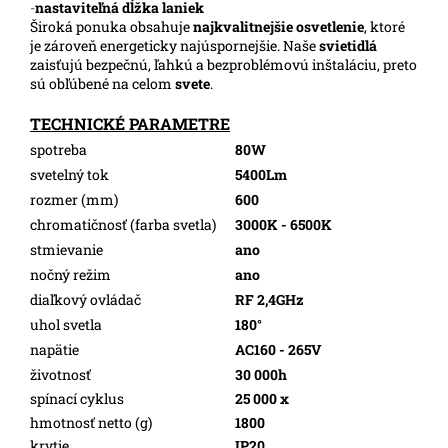
-
nastaviteľná dĺžka laniek
Široká ponuka obsahuje
najkvalitnejšie osvetlenie
, ktoré
je zároveň energeticky najúspornejšie. Naše
svietidlá
zaisťujú bezpečnú, ľahkú a bezproblémovú inštaláciu, preto
sú obľúbené na celom
svete
.
TECHNICKÉ PARAMETRE
spotreba
80W
svetelný tok
5400Lm
rozmer (mm)
600
chromatičnosť (farba svetla)
3000K - 6500K
stmievanie
ano
nočný režim
ano
diaľkový ovládač
RF 2,4GHz
uhol svetla
180°
napätie
AC160 - 265V
životnosť
30 000h
spínací cyklus
25 000 x
hmotnosť netto (g)
1800
krytie
IP20