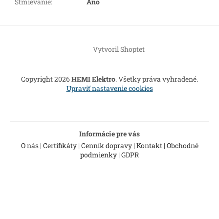
Stmievanie
:
Áno
Z
á
Vytvoril Shoptet
p
ä
t
Copyright 2026
HEMI Elektro
. Všetky práva vyhradené.
i
Upraviť nastavenie cookies
e
Informácie pre vás
O nás
|
Certifikáty
|
Cenník dopravy
|
Kontakt
|
Obchodné
podmienky
|
GDPR