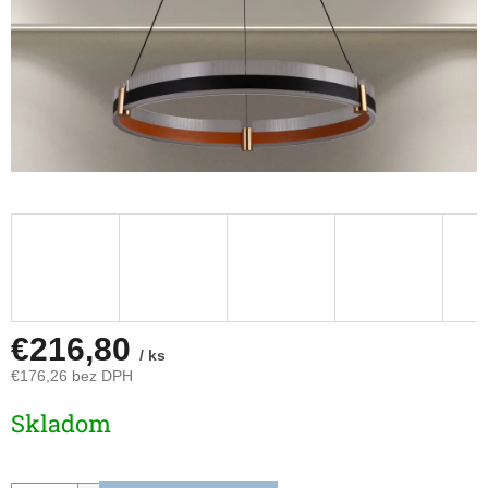
€216,80
/ ks
€176,26 bez DPH
Jednotková
Skladom
cena: