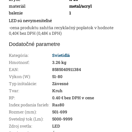
materiál
metal/acryl
balenie
1
LED sú nevymeniteľné
-cena produktu zahŕňa recyklačný poplatok v hodnote
0,40€ bez DPH (0,48€ s DPH)
Dodatočné parametre
Kategória
:
Svietidlá
Hmotnosť
:
3.26 kg
EAN
:
8585040911384
Výkon (W)
:
51-80
Typ inštalácie
:
Závesné
Tvar
:
Kruh
RP
:
0.40 € bez DPH v cene
Index podania farieb
:
Ra≥80
Rozmer (mm)
:
501-699
Svetelný tok (Lm)
:
5000-9999
Zdroj svetla
:
LED