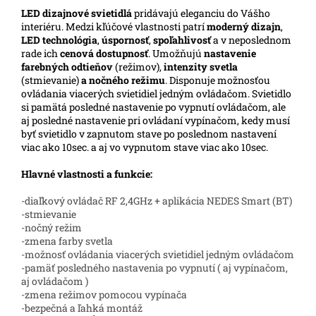
LED
dizajnové svietidlá
pridávajú eleganciu do Vášho
interiéru. Medzi kľúčové vlastnosti patrí
moderný dizajn
,
LED technológia
,
úspornosť
,
spoľahlivosť
a v neposlednom
rade ich
cenová dostupnosť
. Umožňujú
nastavenie
farebných odtieňov
(režimov),
intenzity svetla
(stmievanie)
a nočného režimu
. Disponuje možnosťou
ovládania viacerých svietidiel jedným ovládačom. Svietidlo
si pamätá posledné nastavenie po vypnutí ovládačom, ale
aj posledné nastavenie pri ovládaní vypínačom, kedy musí
byť svietidlo v zapnutom stave po poslednom nastavení
viac ako 10sec. a aj vo vypnutom stave viac ako 10sec.
Hlavné vlastnosti a funkcie:
-diaľkový ovládač RF 2,4GHz + aplikácia NEDES Smart (BT)
-stmievanie
-nočný režim
-zmena farby svetla
-možnosť ovládania viacerých svietidiel jedným ovládačom
-pamäť posledného nastavenia po vypnutí ( aj vypínačom,
aj ovládačom )
-zmena režimov pomocou vypínača
-bezpečná a ľahká montáž