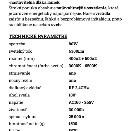
-
nastaviteľná dĺžka laniek
Široká ponuka obsahuje
najkvalitnejšie osvetlenie
, ktoré
je zároveň energeticky najúspornejšie. Naše
svietidlá
zaisťujú bezpečnú, ľahkú a bezproblémovú inštaláciu, preto
sú obľúbené na celom
svete
.
TECHNICKÉ PARAMETRE
spotreba
80W
svetelný tok
6300Lm
rozmer (mm)
400x2 + 600x2
chromatičnosť (farba svetla)
3000K - 6500K
stmievanie
ano
nočný režim
ano
diaľkový ovládač
RF 2,4GHz
uhol svetla
180°
napätie
AC160 - 265V
životnosť
30 000h
spínací cyklus
25 000 x
hmotnosť netto (g)
1500
krytie
IP20