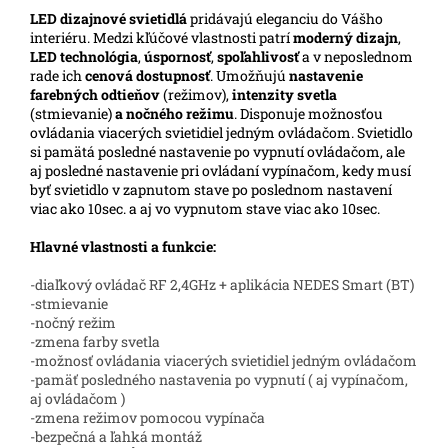
LED
dizajnové svietidlá
pridávajú eleganciu do Vášho
interiéru. Medzi kľúčové vlastnosti patrí
moderný dizajn
,
LED technológia
,
úspornosť
,
spoľahlivosť
a v neposlednom
rade ich
cenová dostupnosť
. Umožňujú
nastavenie
farebných odtieňov
(režimov),
intenzity svetla
(stmievanie)
a nočného režimu
. Disponuje možnosťou
ovládania viacerých svietidiel jedným ovládačom. Svietidlo
si pamätá posledné nastavenie po vypnutí ovládačom, ale
aj posledné nastavenie pri ovládaní vypínačom, kedy musí
byť svietidlo v zapnutom stave po poslednom nastavení
viac ako 10sec. a aj vo vypnutom stave viac ako 10sec.
Hlavné vlastnosti a funkcie:
-diaľkový ovládač RF 2,4GHz + aplikácia NEDES Smart (BT)
-stmievanie
-nočný režim
-zmena farby svetla
-možnosť ovládania viacerých svietidiel jedným ovládačom
-pamäť posledného nastavenia po vypnutí ( aj vypínačom,
aj ovládačom )
-zmena režimov pomocou vypínača
-bezpečná a ľahká montáž