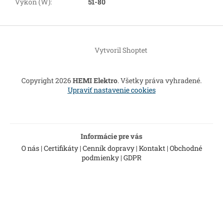
Výkon (W)
:
51-80
Z
á
Vytvoril Shoptet
p
ä
t
Copyright 2026
HEMI Elektro
. Všetky práva vyhradené.
i
Upraviť nastavenie cookies
e
Informácie pre vás
O nás
|
Certifikáty
|
Cenník dopravy
|
Kontakt
|
Obchodné
podmienky
|
GDPR