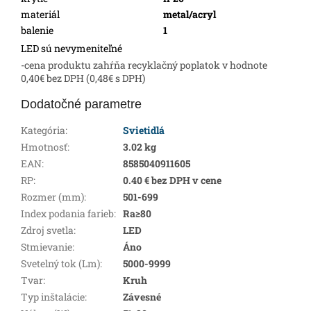
materiál
metal/acryl
balenie
1
LED sú nevymeniteľné
-cena produktu zahŕňa recyklačný poplatok v hodnote
0,40€ bez DPH (0,48€ s DPH)
Dodatočné parametre
Kategória
:
Svietidlá
Hmotnosť
:
3.02 kg
EAN
:
8585040911605
RP
:
0.40 € bez DPH v cene
Rozmer (mm)
:
501-699
Index podania farieb
:
Ra≥80
Zdroj svetla
:
LED
Stmievanie
:
Áno
Svetelný tok (Lm)
:
5000-9999
Tvar
:
Kruh
Typ inštalácie
:
Závesné