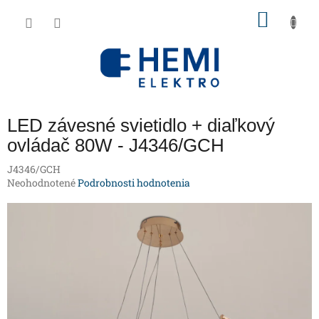
Prejsť
NÁKU
na
obsah
KOŠÍK
LED závesné svietidlo + diaľkový
ovládač 80W - J4346/GCH
J4346/GCH
Priemerné
Neohodnotené
Podrobnosti hodnotenia
hodnotenie
produktu
je
0,0
z
5
hviezdičiek.