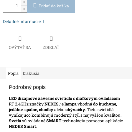
Pridať do košíka
Detailné informácie
OPÝTAŤ SA
ZDIEĽAŤ
Popis
Diskusia
Podrobný popis
LED dizajnové závesné svietidlo
s
diaľkovým ovládačom
RF 2,4GHz značky
NEDES,
je
lampa
vhodná
do kuchyne
,
jedálne
,
spálne, chodby
alebo
obývačky
. Tieto svietidlá
vynikajúco kombinujú moderný štýl s najvyššou kvalitou.
Svetlá
sú ovládané
SMART
technológiu pomocou aplikácie
NEDES Smart
.