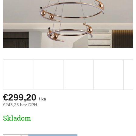
€299,20
/ ks
€243,25 bez DPH
Jednotková
Skladom
cena: