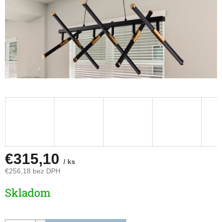
€315,10
/ ks
€256,18 bez DPH
Jednotková
Skladom
cena: