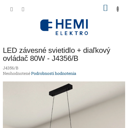
Prejsť
NÁKU
na
obsah
KOŠÍK
LED závesné svietidlo + diaľkový
ovládač 80W - J4356/B
J4356/B
Priemerné
Neohodnotené
Podrobnosti hodnotenia
hodnotenie
produktu
je
0,0
z
5
hviezdičiek.