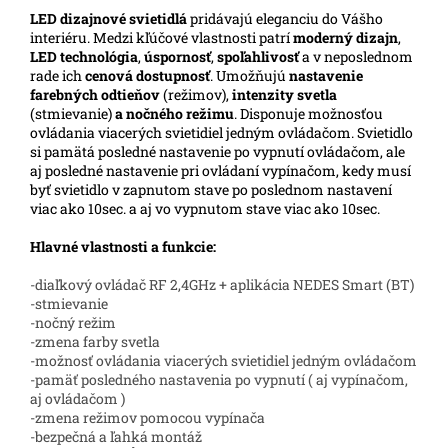
LED
dizajnové svietidlá
pridávajú eleganciu do Vášho
interiéru. Medzi kľúčové vlastnosti patrí
moderný dizajn
,
LED technológia
,
úspornosť
,
spoľahlivosť
a v neposlednom
rade ich
cenová dostupnosť
. Umožňujú
nastavenie
farebných odtieňov
(režimov),
intenzity svetla
(stmievanie)
a nočného režimu
. Disponuje možnosťou
ovládania viacerých svietidiel jedným ovládačom. Svietidlo
si pamätá posledné nastavenie po vypnutí ovládačom, ale
aj posledné nastavenie pri ovládaní vypínačom, kedy musí
byť svietidlo v zapnutom stave po poslednom nastavení
viac ako 10sec. a aj vo vypnutom stave viac ako 10sec.
Hlavné vlastnosti a funkcie:
-diaľkový ovládač RF 2,4GHz + aplikácia NEDES Smart (BT)
-stmievanie
-nočný režim
-zmena farby svetla
-možnosť ovládania viacerých svietidiel jedným ovládačom
-pamäť posledného nastavenia po vypnutí ( aj vypínačom,
aj ovládačom )
-zmena režimov pomocou vypínača
-bezpečná a ľahká montáž