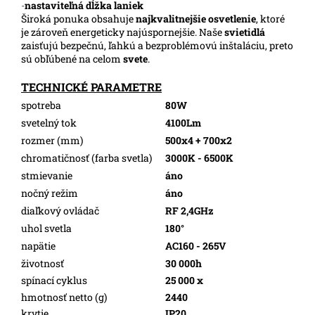
-
nastaviteľná dĺžka laniek
Široká ponuka obsahuje
najkvalitnejšie osvetlenie
, ktoré
je zároveň energeticky najúspornejšie. Naše
svietidlá
zaisťujú bezpečnú, ľahkú a bezproblémovú inštaláciu, preto
sú obľúbené na celom
svete
.
TECHNICKÉ PARAMETRE
spotreba
80W
svetelný tok
4100Lm
rozmer (mm)
500x4 + 700x2
chromatičnosť (farba svetla)
3000K - 6500K
stmievanie
áno
nočný režim
áno
diaľkový ovládač
RF 2,4GHz
uhol svetla
180°
napätie
AC160 - 265V
životnosť
30 000h
spínací cyklus
25 000 x
hmotnosť netto (g)
2440
krytie
IP20