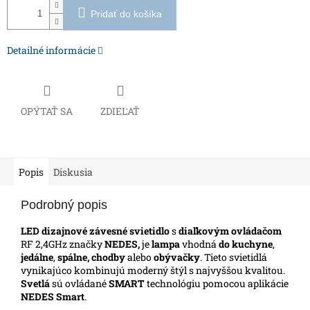
Pridať do košíka
Detailné informácie
OPÝTAŤ SA
ZDIEĽAŤ
Popis
Diskusia
Podrobný popis
LED dizajnové závesné svietidlo
s
diaľkovým ovládačom
RF 2,4GHz značky
NEDES,
je
lampa
vhodná
do kuchyne
,
jedálne
,
spálne, chodby
alebo
obývačky
. Tieto svietidlá
vynikajúco kombinujú moderný štýl s najvyššou kvalitou.
Svetlá
sú ovládané
SMART
technológiu pomocou aplikácie
NEDES Smart
.