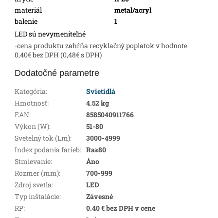
materiál
metal/acryl
balenie
1
LED sú nevymeniteľné
-cena produktu zahŕňa recyklačný poplatok v hodnote
0,40€ bez DPH (0,48€ s DPH)
Dodatočné parametre
Kategória
:
Svietidlá
Hmotnosť
:
4.52 kg
EAN
:
8585040911766
Výkon (W)
:
51-80
Svetelný tok (Lm)
:
3000-4999
Index podania farieb
:
Ra≥80
Stmievanie
:
Áno
Rozmer (mm)
:
700-999
Zdroj svetla
:
LED
Typ inštalácie
:
Závesné
RP
:
0.40 € bez DPH v cene