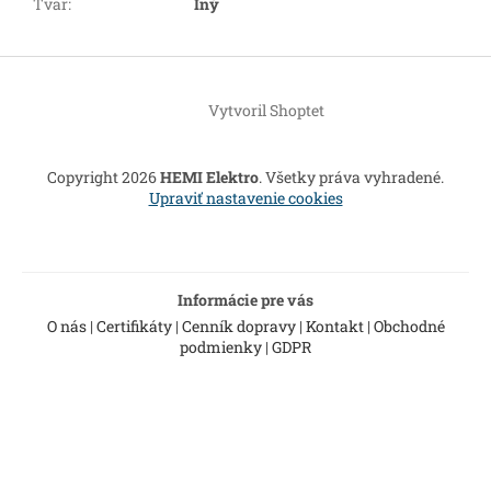
Tvar
:
Iný
Z
á
Vytvoril Shoptet
p
ä
t
Copyright 2026
HEMI Elektro
. Všetky práva vyhradené.
i
Upraviť nastavenie cookies
e
Informácie pre vás
O nás
|
Certifikáty
|
Cenník dopravy
|
Kontakt
|
Obchodné
podmienky
|
GDPR