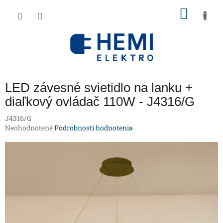
Prejsť
NÁKU
na
obsah
KOŠÍK
LED závesné svietidlo na lanku +
diaľkový ovládač 110W - J4316/G
J4316/G
Priemerné
Neohodnotené
Podrobnosti hodnotenia
hodnotenie
produktu
je
0,0
z
5
hviezdičiek.