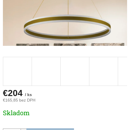
€204
/ ks
€165,85 bez DPH
Jednotková
Skladom
cena: