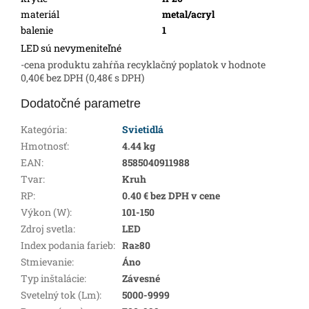
materiál
metal/acryl
balenie
1
LED sú nevymeniteľné
-cena produktu zahŕňa recyklačný poplatok v hodnote
0,40€ bez DPH (0,48€ s DPH)
Dodatočné parametre
Kategória
:
Svietidlá
Hmotnosť
:
4.44 kg
EAN
:
8585040911988
Tvar
:
Kruh
RP
:
0.40 € bez DPH v cene
Výkon (W)
:
101-150
Zdroj svetla
:
LED
Index podania farieb
:
Ra≥80
Stmievanie
:
Áno
Typ inštalácie
:
Závesné
Svetelný tok (Lm)
:
5000-9999