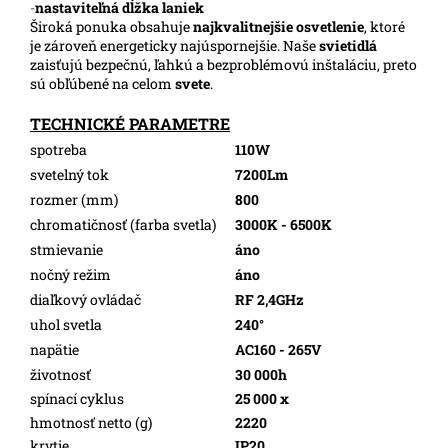
-
nastaviteľná dĺžka laniek
Široká ponuka obsahuje
najkvalitnejšie osvetlenie
, ktoré
je zároveň energeticky najúspornejšie. Naše
svietidlá
zaisťujú bezpečnú, ľahkú a bezproblémovú inštaláciu, preto
sú obľúbené na celom
svete
.
TECHNICKÉ PARAMETRE
spotreba
110W
svetelný tok
7200Lm
rozmer (mm)
800
chromatičnosť (farba svetla)
3000K - 6500K
stmievanie
áno
nočný režim
áno
diaľkový ovládač
RF 2,4GHz
uhol svetla
240°
napätie
AC160 - 265V
životnosť
30 000h
spínací cyklus
25 000 x
hmotnosť netto (g)
2220
krytie
IP20