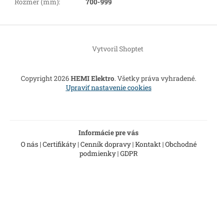
Rozmer (mm)
:
700-999
Z
á
Vytvoril Shoptet
p
ä
t
Copyright 2026
HEMI Elektro
. Všetky práva vyhradené.
i
Upraviť nastavenie cookies
e
Informácie pre vás
O nás
|
Certifikáty
|
Cenník dopravy
|
Kontakt
|
Obchodné
podmienky
|
GDPR