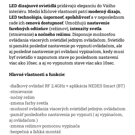
LED
dizajnové svietidlá
pridávajú eleganciu do Vášho
interiéru. Medzi kľúčové vlastnosti patrí
moderný dizajn
,
LED technológia
,
úspornosť
,
spoľahlivosť
a v neposlednom
rade ich
cenová dostupnosť
. Umožňujú
nastavenie
farebných odtieňov
(režimov),
intenzity svetla
(stmievanie)
a nočného režimu
. Disponuje možnosťou
ovládania viacerých svietidiel jedným ovládačom. Svietidlo
si pamätá posledné nastavenie po vypnutí ovládačom, ale
aj posledné nastavenie pri ovládaní vypínačom, kedy musí
byť svietidlo v zapnutom stave po poslednom nastavení
viac ako 10sec. a aj vo vypnutom stave viac ako 10sec.
Hlavné vlastnosti a funkcie:
-diaľkový ovládač RF 2,4GHz + aplikácia NEDES Smart (BT)
-stmievanie
-nočný režim
-zmena farby svetla
-možnosť ovládania viacerých svietidiel jedným ovládačom
-pamäť posledného nastavenia po vypnutí ( aj vypínačom,
aj ovládačom )
-zmena režimov pomocou vypínača
-bezpečná a ľahká montáž