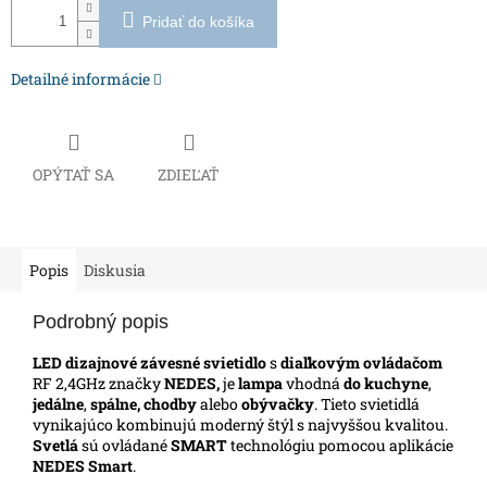
Pridať do košíka
Detailné informácie
OPÝTAŤ SA
ZDIEĽAŤ
Popis
Diskusia
Podrobný popis
LED dizajnové závesné svietidlo
s
diaľkovým ovládačom
RF 2,4GHz značky
NEDES,
je
lampa
vhodná
do kuchyne
,
jedálne
,
spálne, chodby
alebo
obývačky
. Tieto svietidlá
vynikajúco kombinujú moderný štýl s najvyššou kvalitou.
Svetlá
sú ovládané
SMART
technológiu pomocou aplikácie
NEDES Smart
.