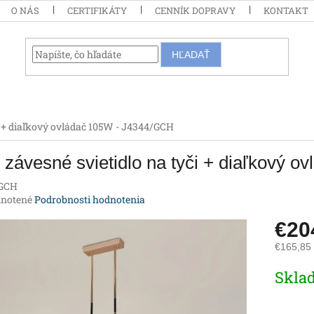
O NÁS
CERTIFIKÁTY
CENNÍK DOPRAVY
KONTAKT
HĽADAŤ
i + diaľkový ovládač 105W - J4344/GCH
závesné svietidlo na tyči + diaľkový 
GCH
rné
notené
Podrobnosti hodnotenia
enie
€2
tu
€165,85
Jednotk
Skla
cena:
iek.