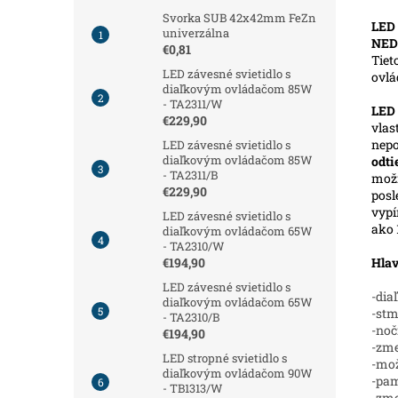
Svorka SUB 42x42mm FeZn
LED 
univerzálna
NED
€0,81
Tiet
LED závesné svietidlo s
ovl
diaľkovým ovládačom 85W
- TA2311/W
LED
€229,90
vlas
nepo
LED závesné svietidlo s
diaľkovým ovládačom 85W
odt
- TA2311/B
možn
€229,90
posl
vypí
LED závesné svietidlo s
ako 
diaľkovým ovládačom 65W
- TA2310/W
Hlav
€194,90
LED závesné svietidlo s
-dia
diaľkovým ovládačom 65W
-stm
- TA2310/B
-noč
€194,90
-zme
LED stropné svietidlo s
-mož
diaľkovým ovládačom 90W
-pam
- TB1313/W
-zm