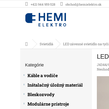
Prejsť
+421 944 959 528
obchod@hemielektro.sk
na
obsah
Domov
Svietidlá
LED závesné svietidlo na tyč
B
LED 
o
Preskočiť
č
J4344/
Kategórie
kategórie
n
Prieme
Neohod
ý
hodnot
Káble a vodiče
p
produk
je
a
Inštalačný úložný materiál
0,0
n
z
e
Bleskozvody
5
l
hviezdič
Modulárne prístroje