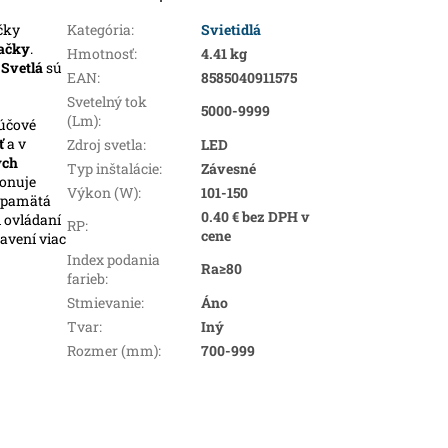
čky
Kategória
:
Svietidlá
ačky
.
Hmotnosť
:
4.41 kg
.
Svetlá
sú
EAN
:
8585040911575
Svetelný tok
5000-9999
(Lm)
:
ľúčové
ť
a v
Zdroj svetla
:
LED
ých
Typ inštalácie
:
Závesné
ponuje
Výkon (W)
:
101-150
i pamätá
0.40 € bez DPH v
i ovládaní
RP
:
cene
avení viac
Index podania
Ra≥80
farieb
:
Stmievanie
:
Áno
Tvar
:
Iný
Rozmer (mm)
:
700-999