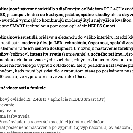
dizajnové závesné svietidlo
s
diaľkovým ovládačom
RF 2,4GHz zna
ES,
je
lampa
vhodná
do kuchyne
,
jedálne
,
spálne, chodby
alebo
obýv
o svietidlá vynikajúco kombinujú moderný štýl s najvyššou kvalitou
ádané
SMART
technológiu pomocou aplikácie
NEDES Smart
.
dizajnové svietidlá
pridávajú eleganciu do Vášho interiéru. Medzi k
tnosti patrí
moderný dizajn
,
LED technológia
,
úspornosť
,
spoľahlivos
slednom rade ich
cenová dostupnosť
. Umožňujú
nastavenie farebn
ieňov
(režimov),
intenzity svetla
(stmievanie)
a nočného režimu
. Dis
osťou ovládania viacerých svietidiel jedným ovládačom. Svietidlo s
edné nastavenie po vypnutí ovládačom, ale aj posledné nastavenie pr
načom, kedy musí byť svietidlo v zapnutom stave po poslednom nast
10sec. a aj vo vypnutom stave viac ako 10sec.
né vlastnosti a funkcie:
ľkový ovládač RF 2,4GHz + aplikácia NEDES Smart (BT)
ievanie
ný režim
na farby svetla
nosť ovládania viacerých svietidiel jedným ovládačom
äť posledného nastavenia po vypnutí ( aj vypínačom, aj ovládačom )
ena režimov pomocou vypínača