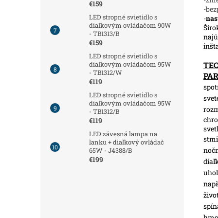
€159
-bez
LED stropné svietidlo s
-
nas
diaľkovým ovládačom 90W
Širo
- TB1313/B
najú
€159
inšt
LED stropné svietidlo s
TE
diaľkovým ovládačom 95W
- TB1312/W
PA
€119
spot
LED stropné svietidlo s
svet
diaľkovým ovládačom 95W
roz
- TB1312/B
chro
€119
svet
LED závesná lampa na
stmi
lanku + diaľkový ovládač
nočn
65W - J4388/B
€199
diaľ
uhol
napä
živo
spín
hmot