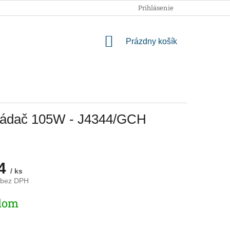
OBCHODNÉ PODMIENKY
PODMIENKY OCHRANY OSOBNÝCH
Prihlásenie
NÁKUPNÝ
Prázdny košík
KOŠÍK
ovládač 105W - J4344/GCH
04
/ ks
 bez DPH
ová
dom