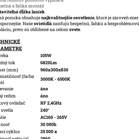
pečná a ľahká montáž
taviteľná dĺžka laniek
ká ponuka obsahuje
najkvalitnejšie osvetlenie
, ktoré je zároveň ene
spornejšie. Naše
svietidlá
zaisťujú bezpečnú, ľahkú a bezproblémov
aláciu, preto sú obľúbené na celom
svete
.
CHNICKÉ
RAMETRE
reba
105W
elný tok
6820Lm
mer (mm)
960x300x830
matičnosť (farba
3000K - 6500K
la)
evanie
áno
ý režim
áno
kový ovládač
RF 2,4GHz
 svetla
240°
tie
AC160 - 265V
tnosť
30 000h
ací cyklus
25 000 x
nosť netto (g)
2860