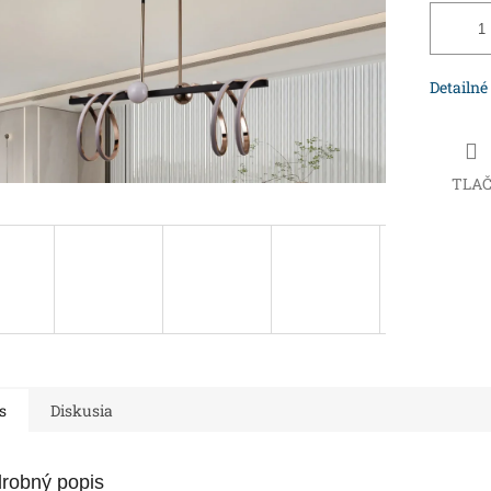
Detailné
TLA
s
Diskusia
robný popis