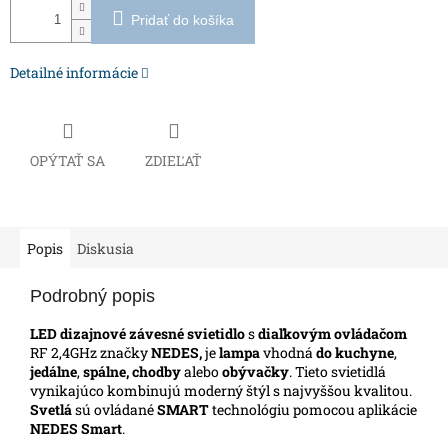
Pridať do košíka
Detailné informácie
OPÝTAŤ SA
ZDIEĽAŤ
Popis
Diskusia
Podrobný popis
LED dizajnové závesné svietidlo
s
diaľkovým ovládačom
RF 2,4GHz značky
NEDES,
je
lampa
vhodná
do kuchyne
,
jedálne
,
spálne, chodby
alebo
obývačky
. Tieto svietidlá
vynikajúco kombinujú moderný štýl s najvyššou kvalitou.
Svetlá
sú ovládané
SMART
technológiu pomocou aplikácie
NEDES Smart
.