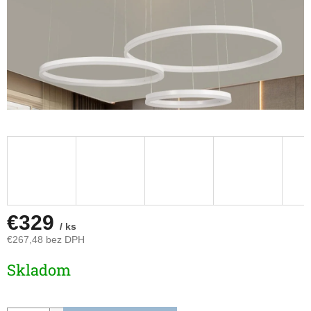
€329
/ ks
€267,48 bez DPH
Jednotková
Skladom
cena: