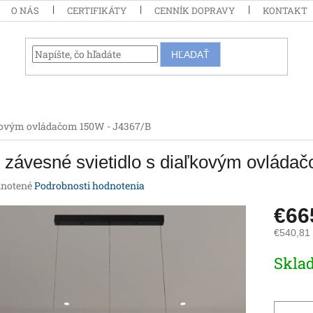
O NÁS
CERTIFIKÁTY
CENNÍK DOPRAVY
KONTAKT
HĽADAŤ
ľkovým ovládačom 150W - J4367/B
závesné svietidlo s diaľkovým ovláda
rné
notené
Podrobnosti hodnotenia
enie
€66
tu
€540,81
Jednotk
Skla
cena:
iek.