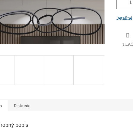
Detailné
TLA
s
Diskusia
robný popis