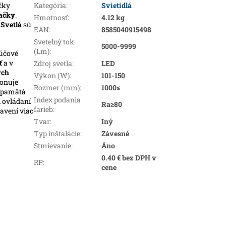
čky
Kategória
:
Svietidlá
ačky
.
Hmotnosť
:
4.12 kg
.
Svetlá
sú
EAN
:
8585040915498
Svetelný tok
5000-9999
(Lm)
:
ľúčové
ť
a v
Zdroj svetla
:
LED
ých
Výkon (W)
:
101-150
ponuje
Rozmer (mm)
:
1000≤
i pamätá
Index podania
i ovládaní
Ra≥80
farieb
:
avení viac
Tvar
:
Iný
Typ inštalácie
:
Závesné
Stmievanie
:
Áno
0.40 € bez DPH v
RP
:
cene