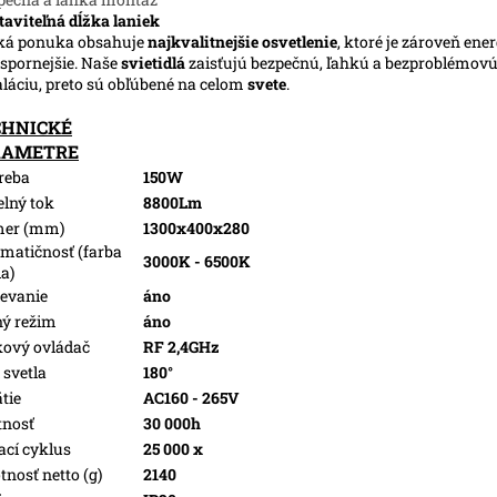
taviteľná dĺžka laniek
ká ponuka obsahuje
najkvalitnejšie osvetlenie
, ktoré je zároveň ene
spornejšie. Naše
svietidlá
zaisťujú bezpečnú, ľahkú a bezproblémov
aláciu, preto sú obľúbené na celom
svete
.
CHNICKÉ
RAMETRE
reba
150W
elný tok
8800Lm
mer (mm)
1300x400x280
matičnosť (farba
3000K - 6500K
la)
evanie
áno
ý režim
áno
kový ovládač
RF 2,4GHz
 svetla
180°
tie
AC160 - 265V
tnosť
30 000h
ací cyklus
25 000 x
nosť netto (g)
2140