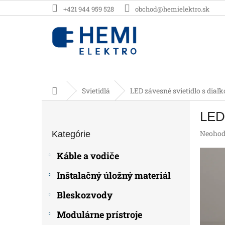
Prejsť
+421 944 959 528
obchod@hemielektro.sk
na
obsah
Domov
Svietidlá
LED závesné svietidlo s dia
B
LED 
o
Preskočiť
č
Prieme
Neohod
Kategórie
kategórie
n
hodnot
ý
produk
Káble a vodiče
p
je
0,0
a
Inštalačný úložný materiál
z
n
5
e
Bleskozvody
hviezdič
l
Modulárne prístroje