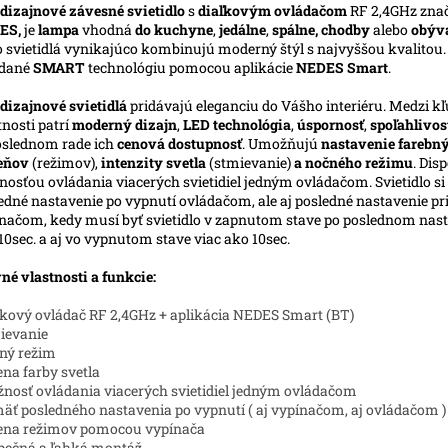
dizajnové závesné svietidlo
s
diaľkovým ovládačom
RF 2,4GHz zna
ES,
je
lampa
vhodná
do kuchyne
,
jedálne
,
spálne, chodby
alebo
obýv
o svietidlá vynikajúco kombinujú moderný štýl s najvyššou kvalitou
ádané
SMART
technológiu pomocou aplikácie
NEDES Smart
.
dizajnové svietidlá
pridávajú eleganciu do Vášho interiéru. Medzi k
tnosti patrí
moderný dizajn
,
LED technológia
,
úspornosť
,
spoľahlivos
slednom rade ich
cenová dostupnosť
. Umožňujú
nastavenie farebn
ieňov
(režimov),
intenzity svetla
(stmievanie)
a nočného režimu
. Dis
osťou ovládania viacerých svietidiel jedným ovládačom. Svietidlo s
edné nastavenie po vypnutí ovládačom, ale aj posledné nastavenie pr
načom, kedy musí byť svietidlo v zapnutom stave po poslednom nast
10sec. a aj vo vypnutom stave viac ako 10sec.
né vlastnosti a funkcie:
ľkový ovládač RF 2,4GHz + aplikácia NEDES Smart (BT)
ievanie
ný režim
na farby svetla
nosť ovládania viacerých svietidiel jedným ovládačom
äť posledného nastavenia po vypnutí ( aj vypínačom, aj ovládačom )
ena režimov pomocou vypínača
pečná a ľahká montáž