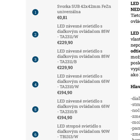
LED 
Svorka SUB 42x42mm FeZn
NED
univerzálna
Tiet
€0,81
ovl
LED závesné svietidlo s
diaľkovým ovládačom 85W
LED
- TA2311/W
vlas
€229,90
nepo
odt
LED závesné svietidlo s
diaľkovým ovládačom 85W
možn
- TA2311/B
posl
€229,90
vypí
ako 
LED závesné svietidlo s
diaľkovým ovládačom 65W
Hlav
- TA2310/W
€194,90
-dia
LED závesné svietidlo s
-stm
diaľkovým ovládačom 65W
-noč
- TA2310/B
-zme
€194,90
-mož
LED stropné svietidlo s
-pam
diaľkovým ovládačom 90W
-zm
- TB1313/W
-bez