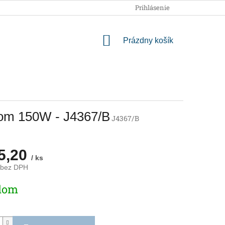
OBCHODNÉ PODMIENKY
PODMIENKY OCHRANY OSOBNÝCH
Prihlásenie
NÁKUPNÝ
Prázdny košík
KOŠÍK
čom 150W - J4367/B
J4367/B
5,20
/ ks
 bez DPH
ová
dom