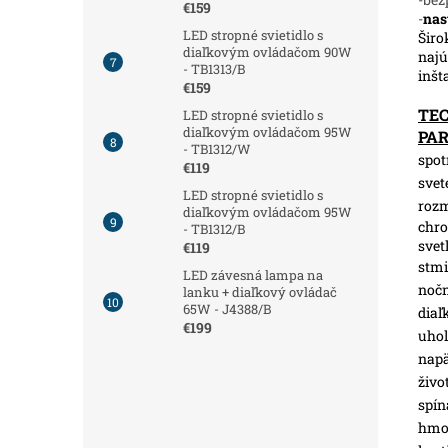
€159
-
nas
LED stropné svietidlo s
Širo
diaľkovým ovládačom 90W
najú
- TB1313/B
inšt
€159
TE
LED stropné svietidlo s
diaľkovým ovládačom 95W
PA
- TB1312/W
spot
€119
svet
LED stropné svietidlo s
roz
diaľkovým ovládačom 95W
chro
- TB1312/B
svet
€119
stmi
LED závesná lampa na
nočn
lanku + diaľkový ovládač
65W - J4388/B
diaľ
€199
uhol
napä
živo
spín
hmot