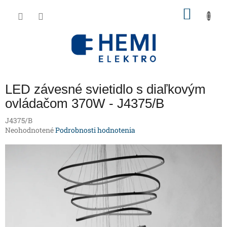
Prejsť
NÁKU
na
obsah
KOŠÍK
LED závesné svietidlo s diaľkovým
ovládačom 370W - J4375/B
J4375/B
Priemerné
Neohodnotené
Podrobnosti hodnotenia
hodnotenie
produktu
je
0,0
z
5
hviezdičiek.