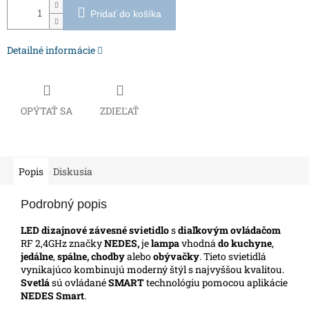
Pridať do košíka
Detailné informácie
OPÝTAŤ SA
ZDIEĽAŤ
Popis
Diskusia
Podrobný popis
LED dizajnové závesné svietidlo
s
diaľkovým ovládačom
RF 2,4GHz značky
NEDES,
je
lampa
vhodná
do kuchyne
,
jedálne
,
spálne, chodby
alebo
obývačky
. Tieto svietidlá
vynikajúco kombinujú moderný štýl s najvyššou kvalitou.
Svetlá
sú ovládané
SMART
technológiu pomocou aplikácie
NEDES Smart
.