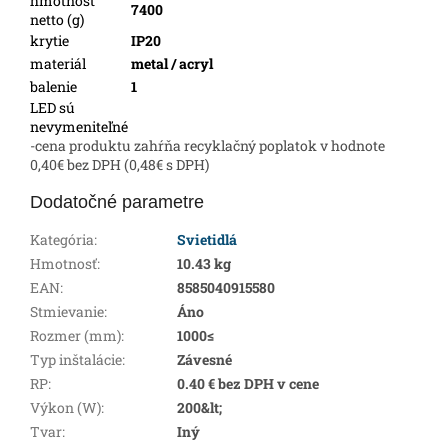
hmotnosť
7400
netto (g)
krytie
IP20
materiál
metal / acryl
balenie
1
LED sú
nevymeniteľné
-cena produktu zahŕňa recyklačný poplatok v hodnote
0,40€ bez DPH (0,48€ s DPH)
Dodatočné parametre
Kategória
:
Svietidlá
Hmotnosť
:
10.43 kg
EAN
:
8585040915580
Stmievanie
:
Áno
Rozmer (mm)
:
1000≤
Typ inštalácie
:
Závesné
RP
:
0.40 € bez DPH v cene
Výkon (W)
:
200&lt;
Tvar
:
Iný