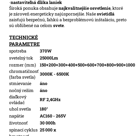
-
nastaviteľná dĺžka laniek
Široká ponuka obsahuje
najkvalitnejšie osvetlenie
, ktoré
je zároveň energeticky najúspornejšie. Naše
svietidlá
zaisťujú bezpečnú, ľahkú a bezproblémovú inštaláciu, preto
sú obľúbené na celom
svete
.
TECHNICKÉ
PARAMETRE
spotreba
370W
svetelný tok
25000Lm
rozmer (mm)
150+200+300+400+500+600+700+800+900+1000
chromatičnosť
3000K - 6500K
(farba svetla)
stmievanie
áno
nočný režim
áno
diaľkový
RF 2,4GHz
ovládač
uhol svetla
180°
napätie
AC160 - 265V
životnosť
30 000h
spínací cyklus
25 000 x