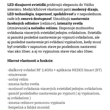
LED
dizajnové svietidlá
pridávajú eleganciu do Vášho
interiéru. Medzi kľúčové vlastnosti patrí
moderný dizajn
,
LED technológia
,
úspornosť
,
spoľahlivosť
a v neposlednom
rade ich
cenová dostupnosť
. Umožňujú
nastavenie
farebných odtieňov
(režimov),
intenzity svetla
(stmievanie)
a nočného režimu
. Disponuje možnosťou
ovládania viacerých svietidiel jedným ovládačom. Svietidlo
si pamätá posledné nastavenie po vypnutí ovládačom, ale
aj posledné nastavenie pri ovládaní vypínačom, kedy musí
byť svietidlo v zapnutom stave po poslednom nastavení
viac ako 10sec. a aj vo vypnutom stave viac ako 10sec.
Hlavné vlastnosti a funkcie:
-diaľkový ovládač RF 2,4GHz + aplikácia NEDES Smart (BT)
-stmievanie
-nočný režim
-zmena farby svetla
-možnosť ovládania viacerých svietidiel jedným ovládačom
-pamäť posledného nastavenia po vypnutí ( aj vypínačom,
aj ovládačom )
-zmena režimov pomocou vypínača
-bezpečná a ľahká montáž