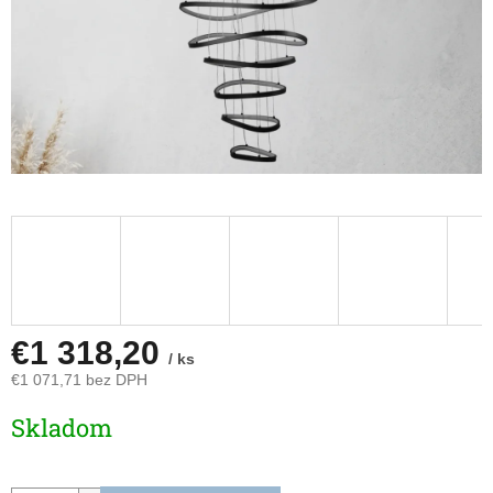
€1 318,20
/ ks
€1 071,71 bez DPH
Jednotková
Skladom
cena: