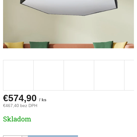
€574,90
/ ks
€467,40 bez DPH
Jednotková
Skladom
cena: