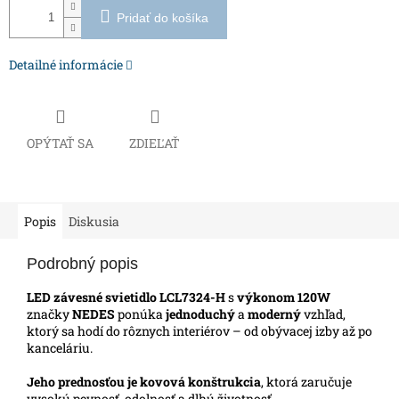
Pridať do košíka
Detailné informácie
OPÝTAŤ SA
ZDIEĽAŤ
Popis
Diskusia
Podrobný popis
LED závesné svietidlo LCL7324-H
s
výkonom 120W
značky
NEDES
ponúka
jednoduchý
a
moderný
vzhľad,
ktorý sa hodí do rôznych interiérov – od obývacej izby až po
kanceláriu.
Jeho prednosťou je kovová konštrukcia
, ktorá zaručuje
vysokú pevnosť, odolnosť a dlhú životnosť.