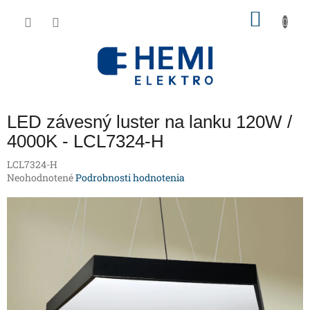
Prejsť
NÁKU
na
obsah
KOŠÍK
LED závesný luster na lanku 120W /
4000K - LCL7324-H
LCL7324-H
Priemerné
Neohodnotené
Podrobnosti hodnotenia
hodnotenie
produktu
je
0,0
z
5
hviezdičiek.