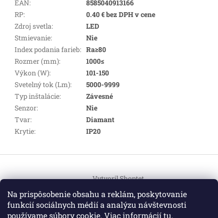
EAN
:
8585040913166
RP
:
0.40 € bez DPH v cene
Zdroj svetla
:
LED
Stmievanie
:
Nie
Index podania farieb
:
Ra≥80
Rozmer (mm)
:
1000≤
Výkon (W)
:
101-150
Svetelný tok (Lm)
:
5000-9999
Typ inštalácie
:
Závesné
Senzor
:
Nie
Tvar
:
Diamant
Krytie
:
IP20
Z
á
Vytvoril Shoptet
p
ä
Na prispôsobenie obsahu a reklám, poskytovanie
t
funkcií sociálnych médií a analýzu návštevnosti
Copyright 2026
HEMI Elektro
. Všetky práva vyhradené.
i
používame súbory cookie. Viac informácií
tu
.
Upraviť nastavenie cookies