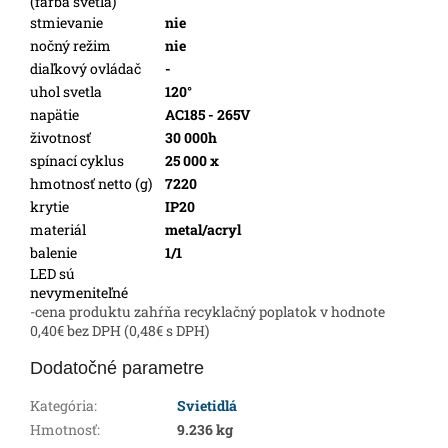
(farba svetla)
stmievanie
nie
nočný režim
nie
diaľkový ovládač
-
uhol svetla
120°
napätie
AC185 - 265V
životnosť
30 000h
spínací cyklus
25 000 x
hmotnosť netto (g)
7220
krytie
IP20
materiál
metal/acryl
balenie
1/1
LED sú
nevymeniteľné
-cena produktu zahŕňa recyklačný poplatok v hodnote
0,40€ bez DPH (0,48€ s DPH)
Dodatočné parametre
Kategória
:
Svietidlá
Hmotnosť
:
9.236 kg