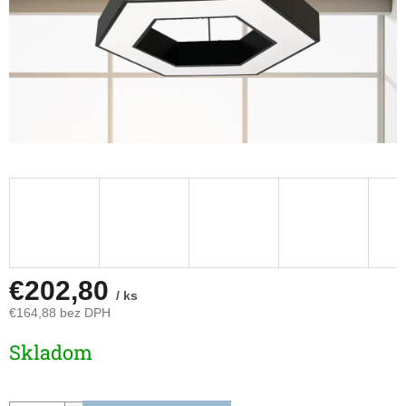
€202,80
/ ks
€164,88 bez DPH
Jednotková
Skladom
cena: