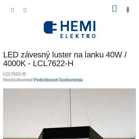
Prejsť
NÁKU
na
obsah
KOŠÍK
LED závesný luster na lanku 40W /
4000K - LCL7622-H
LCL7622-H
Priemerné
Neohodnotené
Podrobnosti hodnotenia
hodnotenie
produktu
je
0,0
z
5
hviezdičiek.