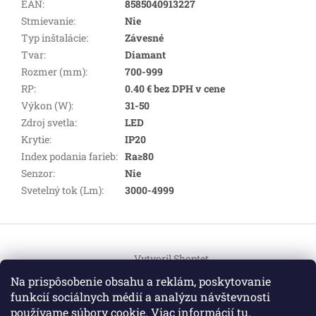
EAN
:
8585040913227
Stmievanie
:
Nie
Typ inštalácie
:
Závesné
Tvar
:
Diamant
Rozmer (mm)
:
700-999
RP
:
0.40 € bez DPH v cene
Výkon (W)
:
31-50
Zdroj svetla
:
LED
Krytie
:
IP20
Index podania farieb
:
Ra≥80
Senzor
:
Nie
Svetelný tok (Lm)
:
3000-4999
Z
á
Vytvoril Shoptet
p
ä
Na prispôsobenie obsahu a reklám, poskytovanie
t
funkcií sociálnych médií a analýzu návštevnosti
Copyright 2026
HEMI Elektro
. Všetky práva vyhradené.
i
používame súbory cookie. Viac informácií
tu
.
Upraviť nastavenie cookies