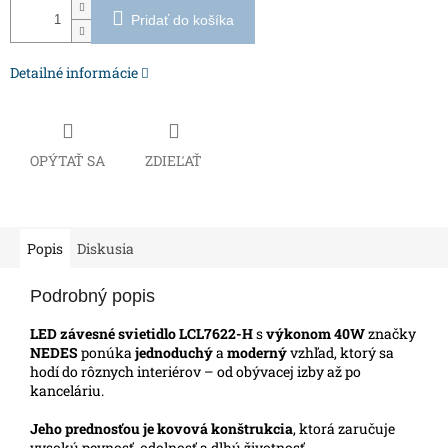
Pridať do košíka
Detailné informácie
OPÝTAŤ SA
ZDIEĽAŤ
Popis
Diskusia
Podrobný popis
LED závesné svietidlo LCL7622-H
s
výkonom 40W
značky
NEDES
ponúka
jednoduchý
a
moderný
vzhľad, ktorý sa
hodí do rôznych interiérov – od obývacej izby až po
kanceláriu.
Jeho prednosťou je kovová konštrukcia
, ktorá zaručuje
vysokú pevnosť, odolnosť a dlhú životnosť.