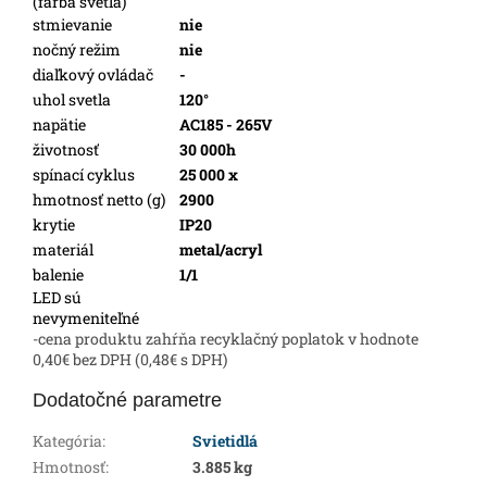
(farba svetla)
stmievanie
nie
nočný režim
nie
diaľkový ovládač
-
uhol svetla
120°
napätie
AC185 - 265V
životnosť
30 000h
spínací cyklus
25 000 x
hmotnosť netto (g)
2900
krytie
IP20
materiál
metal/acryl
balenie
1/1
LED sú
nevymeniteľné
-cena produktu zahŕňa recyklačný poplatok v hodnote
0,40€ bez DPH (0,48€ s DPH)
Dodatočné parametre
Kategória
:
Svietidlá
Hmotnosť
:
3.885 kg