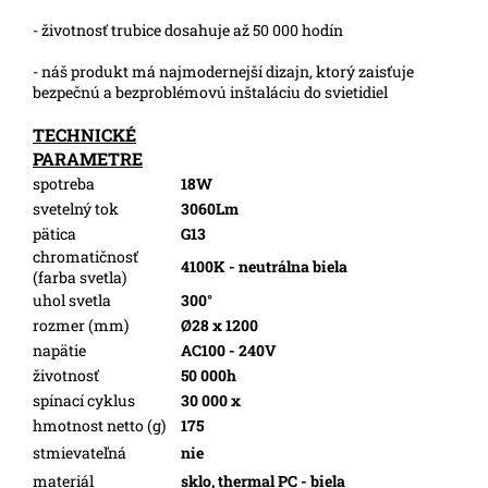
- životnosť trubice dosahuje až 50 000 hodín
- náš produkt má najmodernejší dizajn, ktorý zaisťuje
bezpečnú a bezproblémovú inštaláciu do svietidiel
TECHNICKÉ
PARAMETRE
spotreba
18W
svetelný tok
3060Lm
pätica
G13
chromatičnosť
4100K - neutrálna biela
(farba svetla)
uhol svetla
300°
rozmer (mm)
Ø28 x 1200
napätie
AC100 - 240V
životnosť
50 000h
spínací cyklus
30 000 x
hmotnost netto (g)
175
stmievateľná
nie
materiál
sklo, thermal PC - biela