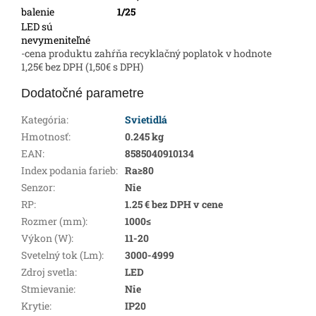
balenie
1/25
LED sú
nevymeniteľné
-cena produktu zahŕňa recyklačný poplatok v hodnote
1,25€ bez DPH (1,50€ s DPH)
Dodatočné parametre
Kategória
:
Svietidlá
Hmotnosť
:
0.245 kg
EAN
:
8585040910134
Index podania farieb
:
Ra≥80
Senzor
:
Nie
RP
:
1.25 € bez DPH v cene
Rozmer (mm)
:
1000≤
Výkon (W)
:
11-20
Svetelný tok (Lm)
:
3000-4999
Zdroj svetla
:
LED
Stmievanie
:
Nie
Krytie
:
IP20