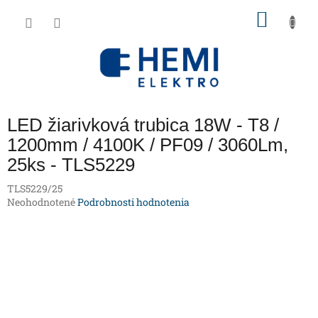
Prejsť
NÁKU
na
obsah
KOŠÍK
LED žiarivková trubica 18W - T8 /
1200mm / 4100K / PF09 / 3060Lm,
25ks - TLS5229
TLS5229/25
Priemerné
Neohodnotené
Podrobnosti hodnotenia
hodnotenie
produktu
je
0,0
z
5
hviezdičiek.