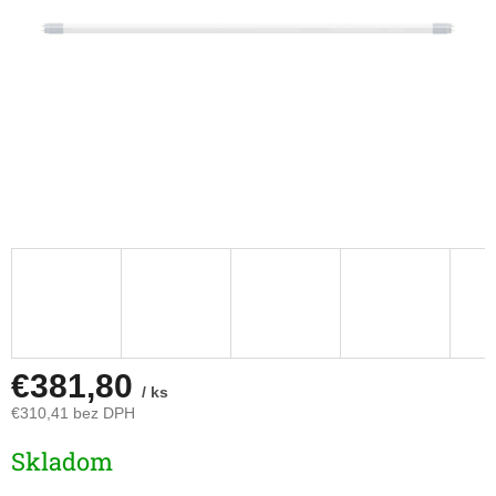
€381,80
/ ks
€310,41 bez DPH
Jednotková
Skladom
cena: