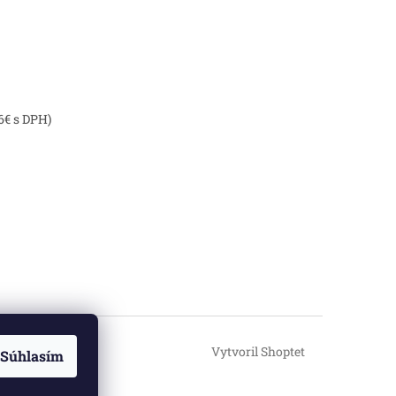
6€ s DPH)
Vytvoril Shoptet
Súhlasím