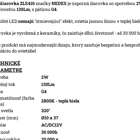
žiarovka ZLS410
značky
NEDES
je úsporná žiarovka so spotrebou
2
tivosťou
130Lm
, s päticou
G4
.
užité LED
nemajú
"stmievajúci" efekt, svietia jasnou líniou v teplej biel
arovka je vyrobená z keramiky, čo zaisťuje dlhú životnosť - až 30 000 
š produkt má najmodernejší dizajn, ktorý zaisťuje bezpečnú a bezpr
aláciu do svietidiel
CHNICKÉ
RAMETRE
reba
2W
elný tok
130Lm
ca
G4
matičnosť (farba
2800K - teplá biela
la)
 svetla
320°
mer (mm)
Ø10 x 37
tie
AC/DC12V
tnosť
30 000h
ací cyklus
20 000 x