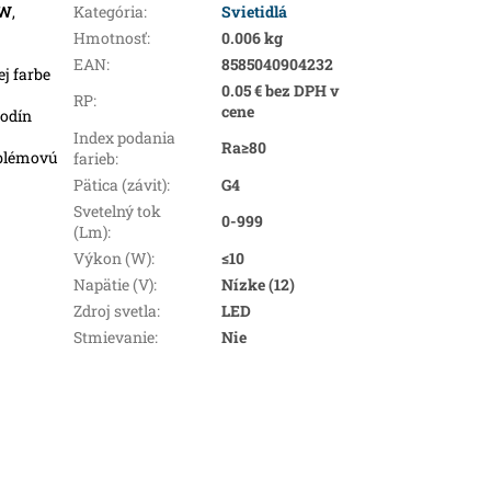
W
,
Kategória
:
Svietidlá
Hmotnosť
:
0.006 kg
EAN
:
8585040904232
ej farbe
0.05 € bez DPH v
RP
:
cene
hodín
Index podania
Ra≥80
oblémovú
farieb
:
Pätica (závit)
:
G4
Svetelný tok
0-999
(Lm)
:
Výkon (W)
:
≤10
Napätie (V)
:
Nízke (12)
Zdroj svetla
:
LED
Stmievanie
:
Nie