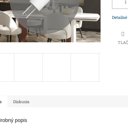
Detailné
TLA
s
Diskusia
robný popis