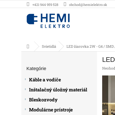
Prejsť
+421 944 959 528
obchod@hemielektro.sk
na
obsah
Domov
Svietidlá
LED žiarovka 2W - G4 / SMD 
B
LED
o
Preskočiť
č
Prieme
Neohod
Kategórie
kategórie
n
hodnot
ý
produk
Káble a vodiče
p
je
0,0
a
Inštalačný úložný materiál
z
n
5
e
Bleskozvody
hviezdič
l
Modulárne prístroje