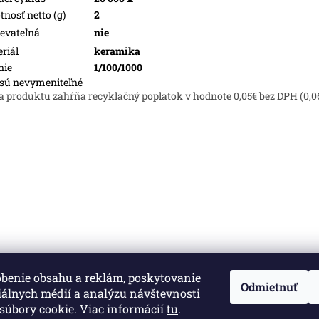
nosť netto (g)
2
evateľná
nie
riál
keramika
nie
1/100/1000
sú nevymeniteľné
a produktu zahŕňa recyklačný poplatok v hodnote 0,05€ bez DPH (0,0
obenie obsahu a reklám, poskytovanie
né.
Upraviť nastavenie cookies
Odmietnuť
iálnych médií a analýzu návštevnosti
súbory cookie. Viac informácií
tu
.