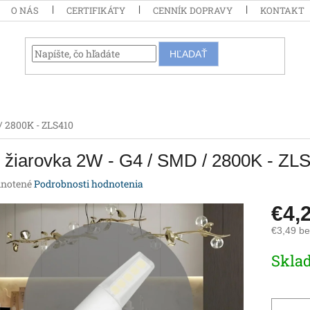
O NÁS
CERTIFIKÁTY
CENNÍK DOPRAVY
KONTAKT
HĽADAŤ
/ 2800K - ZLS410
 žiarovka 2W - G4 / SMD / 2800K - ZL
rné
notené
Podrobnosti hodnotenia
enie
€4,
tu
€3,49 b
Jednotk
Skla
cena:
iek.