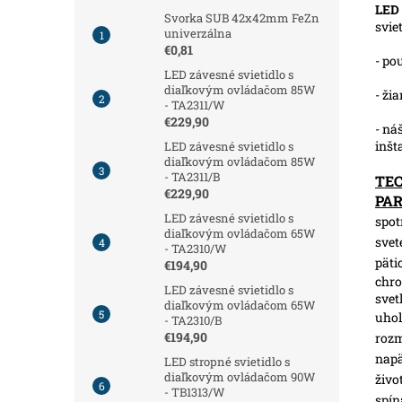
LED 
Svorka SUB 42x42mm FeZn
svie
univerzálna
€0,81
- po
LED závesné svietidlo s
diaľkovým ovládačom 85W
- ži
- TA2311/W
€229,90
- ná
inšt
LED závesné svietidlo s
diaľkovým ovládačom 85W
- TA2311/B
TE
€229,90
PA
LED závesné svietidlo s
spot
diaľkovým ovládačom 65W
svet
- TA2310/W
päti
€194,90
chro
LED závesné svietidlo s
svet
diaľkovým ovládačom 65W
uhol
- TA2310/B
€194,90
roz
napä
LED stropné svietidlo s
diaľkovým ovládačom 90W
živo
- TB1313/W
spín