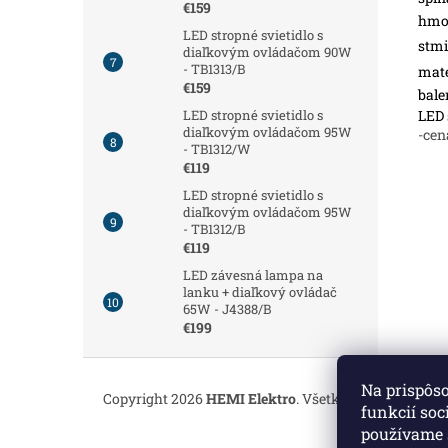
€159
hmot
LED stropné svietidlo s
stmi
diaľkovým ovládačom 90W
- TB1313/B
mate
€159
bale
LED 
LED stropné svietidlo s
diaľkovým ovládačom 95W
-cen
- TB1312/W
€119
LED stropné svietidlo s
diaľkovým ovládačom 95W
- TB1312/B
€119
LED závesná lampa na
lanku + diaľkový ovládač
65W - J4388/B
€199
Z
á
Na prispôs
Copyright 2026
HEMI Elektro
. Všetky práva vyhrade
p
funkcií soc
ä
používame 