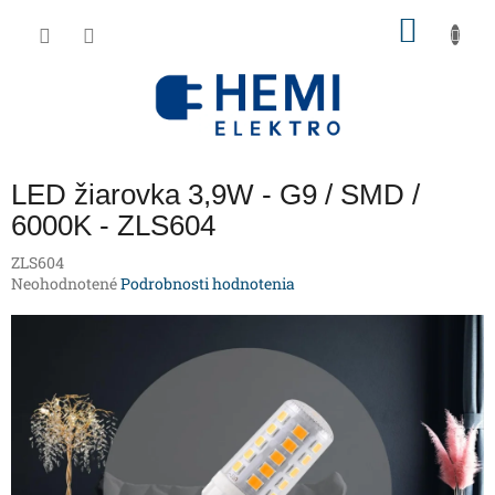
Prejsť
NÁKU
na
obsah
KOŠÍK
LED žiarovka 3,9W - G9 / SMD /
6000K - ZLS604
ZLS604
Priemerné
Neohodnotené
Podrobnosti hodnotenia
hodnotenie
produktu
je
0,0
z
5
hviezdičiek.