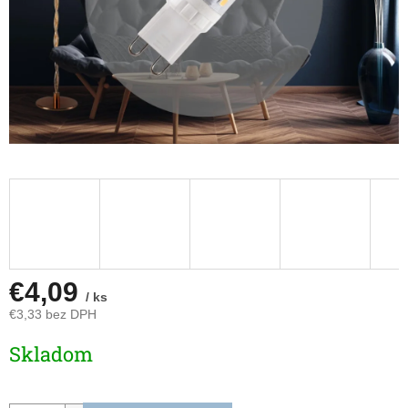
€4,09
/ ks
€3,33 bez DPH
Jednotková
Skladom
cena: