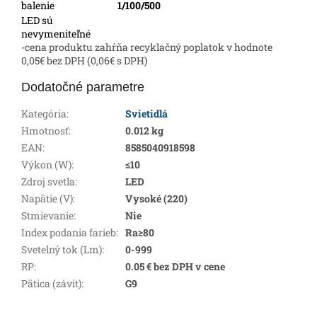
balenie
1/100/500
LED sú
nevymeniteľné
-cena produktu zahŕňa recyklačný poplatok v hodnote
0,05€ bez DPH (0,06€ s DPH)
Dodatočné parametre
Kategória
:
Svietidlá
Hmotnosť
:
0.012 kg
EAN
:
8585040918598
Výkon (W)
:
≤10
Zdroj svetla
:
LED
Napätie (V)
:
Vysoké (220)
Stmievanie
:
Nie
Index podania farieb
:
Ra≥80
Svetelný tok (Lm)
:
0-999
RP
:
0.05 € bez DPH v cene
Pätica (závit)
:
G9