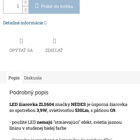
Pridať do košíka
Detailné informácie
OPÝTAŤ SA
ZDIEĽAŤ
Popis
Diskusia
Podrobný popis
LED žiarovka ZLS604
značky
NEDES
je úsporná žiarovka
so spotrebou
3,9W
, svietivosťou
530Lm
, s päticou
G9
.
- použité LED
nemajú
"stmievajúci" efekt, svietia jasnou
líniou v studenej bielej farbe
- žiarovka je vyrobená z keramiky, čo zaisťuje dlhú