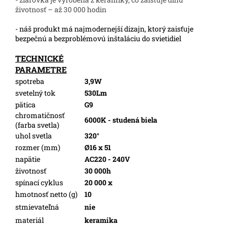
životnosť – až 30 000 hodin
- náš produkt má najmodernejší dizajn, ktorý zaisťuje
bezpečnú a bezproblémovú inštaláciu do svietidiel
TECHNICKÉ
PARAMETRE
spotreba
3,9W
svetelný tok
530Lm
pätica
G9
chromatičnosť
6000K - studená biela
(farba svetla)
uhol svetla
320°
rozmer (mm)
Ø16 x 51
napätie
AC220 - 240V
životnosť
30 000h
spínací cyklus
20 000 x
hmotnosť netto (g)
10
stmievateľná
nie
materiál
keramika