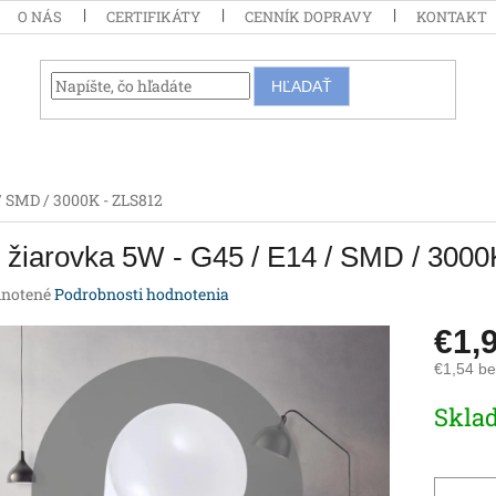
O NÁS
CERTIFIKÁTY
CENNÍK DOPRAVY
KONTAKT
HĽADAŤ
/ SMD / 3000K - ZLS812
žiarovka 5W - G45 / E14 / SMD / 3000
rné
notené
Podrobnosti hodnotenia
enie
€1,
tu
€1,54 b
Jednotk
Skla
cena:
iek.