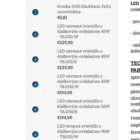
LED 
Svorka SUB 42x42mm FeZn
svie
univerzálna
€0,81
- po
LED závesné svietidlo s
diaľkovým ovládačom 85W
- ži
- TA2311/W
€229,90
- ná
inšt
LED závesné svietidlo s
diaľkovým ovládačom 85W
- TA2311/B
TE
€229,90
PA
LED závesné svietidlo s
spot
diaľkovým ovládačom 65W
svet
- TA2310/W
päti
€194,90
chro
LED závesné svietidlo s
svet
diaľkovým ovládačom 65W
uhol
- TA2310/B
€194,90
roz
napä
LED stropné svietidlo s
diaľkovým ovládačom 90W
živo
- TB1313/W
spín