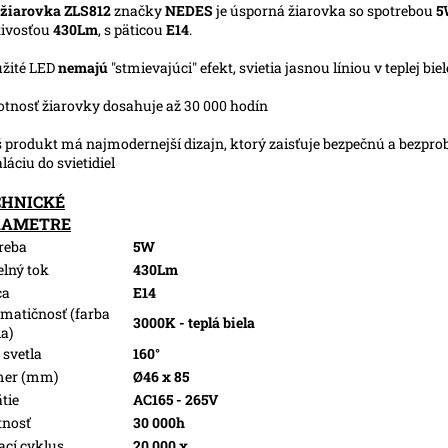
žiarovka ZLS812
značky
NEDES
je úsporná žiarovka so spotrebou
5
tivosťou
430Lm
, s päticou
E14
.
užité LED
nemajú
"stmievajúci" efekt, svietia jasnou líniou v teplej biel
votnosť žiarovky dosahuje až 30 000 hodín
š produkt má najmodernejší dizajn, ktorý zaisťuje bezpečnú a bezpr
aláciu do svietidiel
CHNICKÉ
RAMETRE
reba
5W
elný tok
430Lm
ca
E14
matičnosť (farba
3000K - teplá biela
la)
 svetla
160°
mer (mm)
Ø46 x 85
tie
AC165 - 265V
tnosť
30 000h
ací cyklus
20 000 x