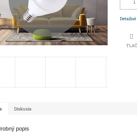
Detailné
TLA
s
Diskusia
robný popis