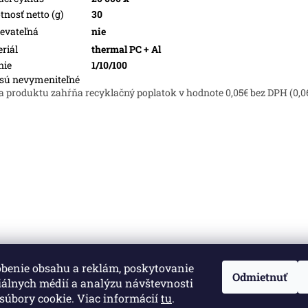
nosť netto (g)
30
evateľná
nie
riál
thermal PC + Al
nie
1/10/100
sú nevymeniteľné
a produktu zahŕňa recyklačný poplatok v hodnote 0,05€ bez DPH (0,0
obenie obsahu a reklám, poskytovanie
né.
Upraviť nastavenie cookies
Odmietnuť
iálnych médií a analýzu návštevnosti
súbory cookie. Viac informácií
tu
.