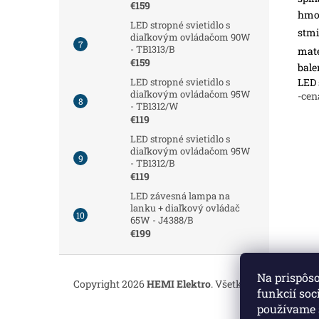
€159
hmot
LED stropné svietidlo s
stmi
diaľkovým ovládačom 90W
- TB1313/B
mate
€159
bale
LED 
LED stropné svietidlo s
diaľkovým ovládačom 95W
-cen
- TB1312/W
€119
LED stropné svietidlo s
diaľkovým ovládačom 95W
- TB1312/B
€119
LED závesná lampa na
lanku + diaľkový ovládač
65W - J4388/B
€199
Z
á
Na prispôs
Copyright 2026
HEMI Elektro
. Všetky práva vyhrade
p
funkcií soc
ä
používame 