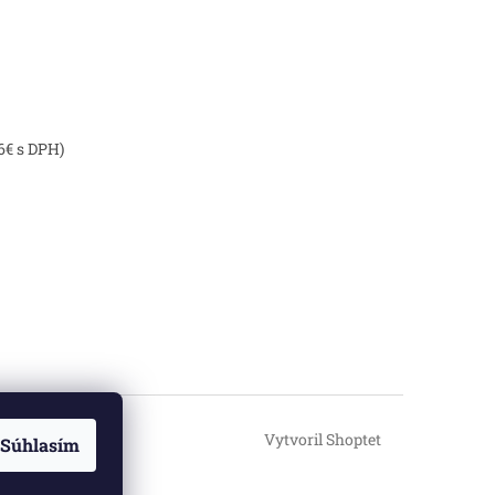
6€ s DPH)
Vytvoril Shoptet
Súhlasím