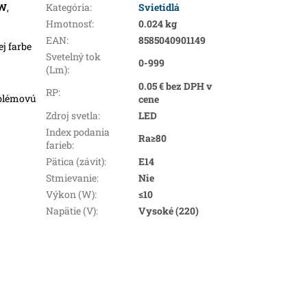
W
,
Kategória
:
Svietidlá
Hmotnosť
:
0.024 kg
EAN
:
8585040901149
ej farbe
Svetelný tok
0-999
(Lm)
:
0.05 € bez DPH v
RP
:
oblémovú
cene
Zdroj svetla
:
LED
Index podania
Ra≥80
farieb
:
Pätica (závit)
:
E14
Stmievanie
:
Nie
Výkon (W)
:
≤10
Napätie (V)
:
Vysoké (220)