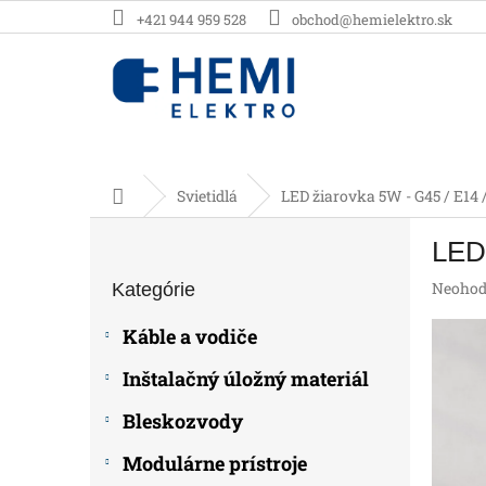
Prejsť
+421 944 959 528
obchod@hemielektro.sk
na
obsah
Domov
Svietidlá
LED žiarovka 5W - G45 / E14 
B
LED 
o
Preskočiť
č
Prieme
Neohod
Kategórie
kategórie
n
hodnot
ý
produk
Káble a vodiče
p
je
0,0
a
Inštalačný úložný materiál
z
n
5
e
Bleskozvody
hviezdič
l
Modulárne prístroje