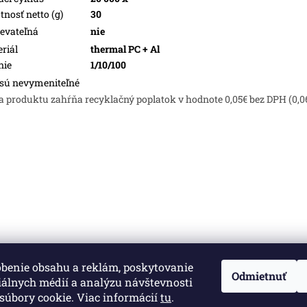
nosť netto (g)
30
evateľná
nie
riál
thermal PC + Al
nie
1/10/100
sú nevymeniteľné
a produktu zahŕňa recyklačný poplatok v hodnote 0,05€ bez DPH (0,0
obenie obsahu a reklám, poskytovanie
né.
Upraviť nastavenie cookies
Odmietnuť
iálnych médií a analýzu návštevnosti
súbory cookie. Viac informácií
tu
.