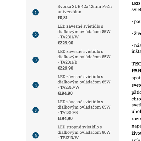
LED
Svorka SUB 42x42mm FeZn
svie
univerzálna
€0,81
- po
LED závesné svietidlo s
diaľkovým ovládačom 85W
- ži
- TA2311/W
€229,90
- ná
inšt
LED závesné svietidlo s
diaľkovým ovládačom 85W
- TA2311/B
TE
€229,90
PA
LED závesné svietidlo s
spot
diaľkovým ovládačom 65W
svet
- TA2310/W
päti
€194,90
chro
LED závesné svietidlo s
svet
diaľkovým ovládačom 65W
uhol
- TA2310/B
€194,90
roz
napä
LED stropné svietidlo s
diaľkovým ovládačom 90W
živo
- TB1313/W
spín