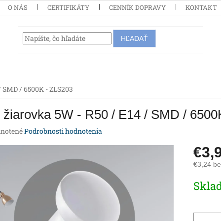
O NÁS
CERTIFIKÁTY
CENNÍK DOPRAVY
KONTAKT
HĽADAŤ
/ SMD / 6500K - ZLS203
žiarovka 5W - R50 / E14 / SMD / 6500
rné
notené
Podrobnosti hodnotenia
enie
€3,
tu
€3,24 b
Jednotk
Skla
cena:
iek.