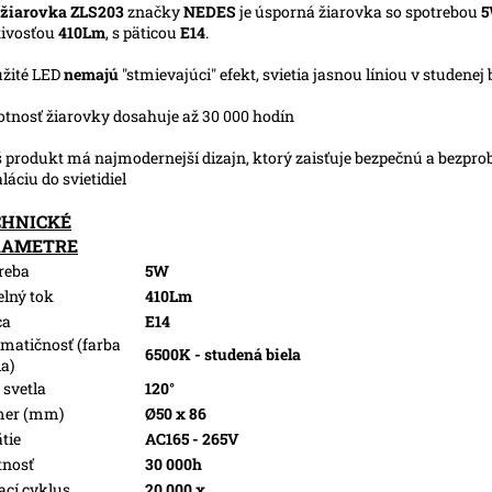
 žiarovka ZLS203
značky
NEDES
je úsporná žiarovka so spotrebou
tivosťou
410Lm
, s päticou
E14
.
užité LED
nemajú
"stmievajúci" efekt, svietia jasnou líniou v studenej b
votnosť žiarovky dosahuje až 30 000 hodín
š produkt má najmodernejší dizajn, ktorý zaisťuje bezpečnú a bezpr
aláciu do svietidiel
CHNICKÉ
RAMETRE
reba
5W
elný tok
410Lm
ca
E14
matičnosť (farba
6500K - studená biela
la)
 svetla
120°
mer (mm)
Ø50 x 86
tie
AC165 - 265V
tnosť
30 000h
ací cyklus
20 000 x