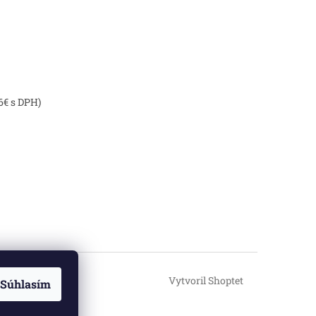
6€ s DPH)
Vytvoril Shoptet
Súhlasím