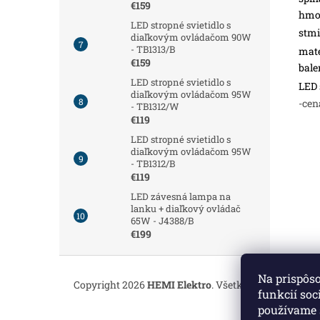
€159
hmot
LED stropné svietidlo s
stmi
diaľkovým ovládačom 90W
- TB1313/B
mate
€159
bale
LED stropné svietidlo s
LED 
diaľkovým ovládačom 95W
-cen
- TB1312/W
€119
LED stropné svietidlo s
diaľkovým ovládačom 95W
- TB1312/B
€119
LED závesná lampa na
lanku + diaľkový ovládač
65W - J4388/B
€199
Z
á
Na prispôs
Copyright 2026
HEMI Elektro
. Všetky práva vyhrade
p
funkcií soc
ä
používame 