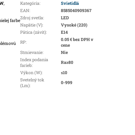
5W
,
Kategória
:
Svietidlá
EAN
:
8585040909367
Zdroj svetla
:
LED
ielej farbe
Napätie (V)
:
Vysoké (220)
Pätica (závit)
:
E14
0.05 € bez DPH v
RP
:
oblémovú
cene
Stmievanie
:
Nie
Index podania
Ra≥80
farieb
:
Výkon (W)
:
≤10
Svetelný tok
0-999
(Lm)
: