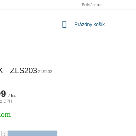
OBCHODNÉ PODMIENKY
PODMIENKY OCHRANY OSOBNÝCH
Prihlásenie
NÁKUPNÝ
Prázdny košík
KOŠÍK
K - ZLS203
ZLS203
99
/ ks
ez DPH
ová
dom