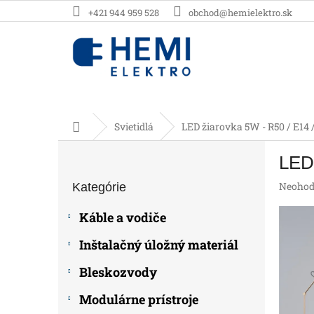
Prejsť
+421 944 959 528
obchod@hemielektro.sk
na
obsah
Domov
Svietidlá
LED žiarovka 5W - R50 / E14 
B
LED 
o
Preskočiť
č
Prieme
Neohod
Kategórie
kategórie
n
hodnot
ý
produk
Káble a vodiče
p
je
0,0
a
Inštalačný úložný materiál
z
n
5
e
Bleskozvody
hviezdič
l
Modulárne prístroje