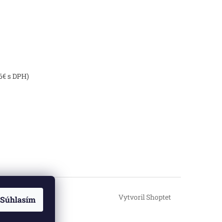
6€ s DPH)
Vytvoril Shoptet
Súhlasím