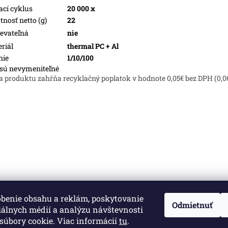
ací cyklus
20 000 x
nosť netto (g)
22
evateľná
nie
riál
thermal PC + Al
nie
1/10/100
sú nevymeniteľné
a produktu zahŕňa recyklačný poplatok v hodnote 0,05€ bez DPH (0,0
obenie obsahu a reklám, poskytovanie
né.
Upraviť nastavenie cookies
Odmietnuť
iálnych médií a analýzu návštevnosti
súbory cookie. Viac informácií
tu
.