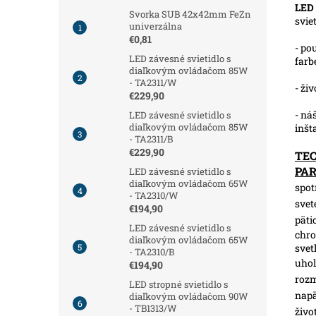
LED
Svorka SUB 42x42mm FeZn
svie
univerzálna
€0,81
- po
LED závesné svietidlo s
farb
diaľkovým ovládačom 85W
- TA2311/W
- ži
€229,90
- ná
LED závesné svietidlo s
diaľkovým ovládačom 85W
inšt
- TA2311/B
€229,90
TE
PA
LED závesné svietidlo s
diaľkovým ovládačom 65W
spot
- TA2310/W
svet
€194,90
päti
LED závesné svietidlo s
chro
diaľkovým ovládačom 65W
svet
- TA2310/B
uhol
€194,90
roz
LED stropné svietidlo s
napä
diaľkovým ovládačom 90W
- TB1313/W
živo