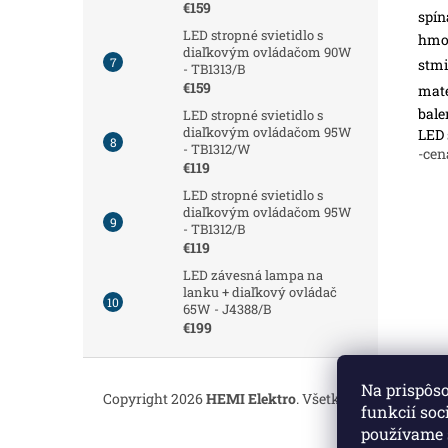
€159
spín
LED stropné svietidlo s
hmot
diaľkovým ovládačom 90W
stmi
- TB1313/B
€159
mate
bale
LED stropné svietidlo s
diaľkovým ovládačom 95W
LED 
- TB1312/W
-cen
€119
LED stropné svietidlo s
diaľkovým ovládačom 95W
- TB1312/B
€119
LED závesná lampa na
lanku + diaľkový ovládač
65W - J4388/B
€199
Z
á
Na prispôs
Copyright 2026
HEMI Elektro
. Všetky práva vyhrade
p
funkcií soc
ä
používame 