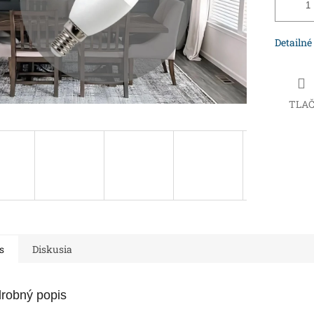
Detailné
TLA
s
Diskusia
robný popis