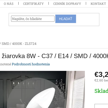
O NÁS
CERTIFIKÁTY
CENNÍK DOPRAVY
KONTAKT
HĽADAŤ
 / SMD / 4000K - ZLS724
žiarovka 8W - C37 / E14 / SMD / 4000
rné
notené
Podrobnosti hodnotenia
enie
€3,
tu
€2,60 b
Jednotk
Skla
cena:
iek.