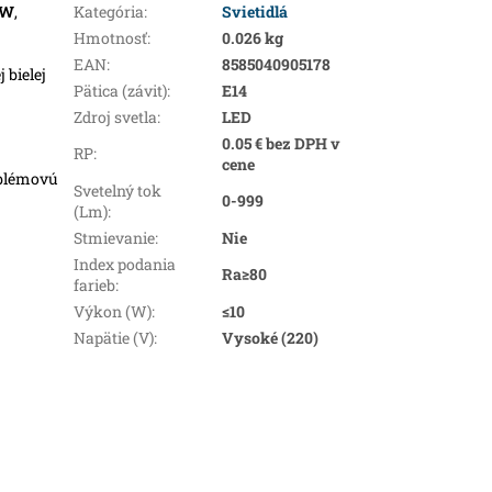
8W
,
Kategória
:
Svietidlá
Hmotnosť
:
0.026 kg
EAN
:
8585040905178
 bielej
Pätica (závit)
:
E14
Zdroj svetla
:
LED
0.05 € bez DPH v
RP
:
cene
oblémovú
Svetelný tok
0-999
(Lm)
:
Stmievanie
:
Nie
Index podania
Ra≥80
farieb
:
Výkon (W)
:
≤10
Napätie (V)
:
Vysoké (220)