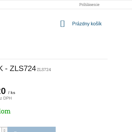
OBCHODNÉ PODMIENKY
PODMIENKY OCHRANY OSOBNÝCH
Prihlásenie
NÁKUPNÝ
Prázdny košík
KOŠÍK
K - ZLS724
ZLS724
20
/ ks
ez DPH
ová
dom