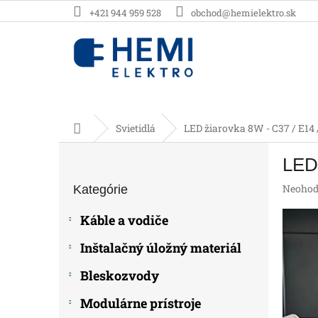
Prejsť
+421 944 959 528
obchod@hemielektro.sk
na
obsah
Domov
Svietidlá
LED žiarovka 8W - C37 / E14
B
LED 
o
Preskočiť
č
Prieme
Neohod
Kategórie
kategórie
n
hodnot
ý
produk
Káble a vodiče
p
je
0,0
a
Inštalačný úložný materiál
z
n
5
e
Bleskozvody
hviezdič
l
Modulárne prístroje