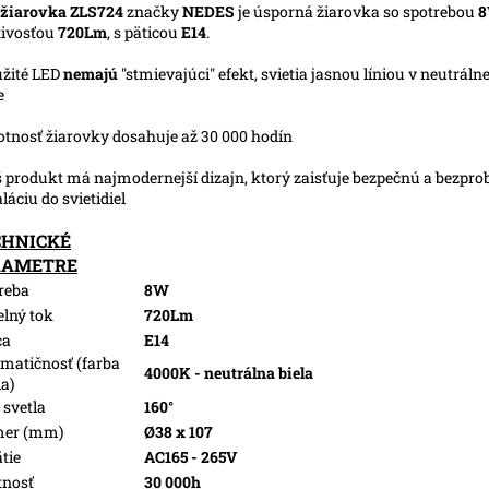
 žiarovka ZLS724
značky
NEDES
je úsporná žiarovka so spotrebou
tivosťou
720Lm
, s päticou
E14
.
užité LED
nemajú
"stmievajúci" efekt, svietia jasnou líniou v neutrálnej
e
votnosť žiarovky dosahuje až 30 000 hodín
š produkt má najmodernejší dizajn, ktorý zaisťuje bezpečnú a bezpr
aláciu do svietidiel
CHNICKÉ
RAMETRE
reba
8W
elný tok
720Lm
ca
E14
matičnosť (farba
4000K - neutrálna biela
la)
 svetla
160°
mer (mm)
Ø38 x 107
tie
AC165 - 265V
tnosť
30 000h