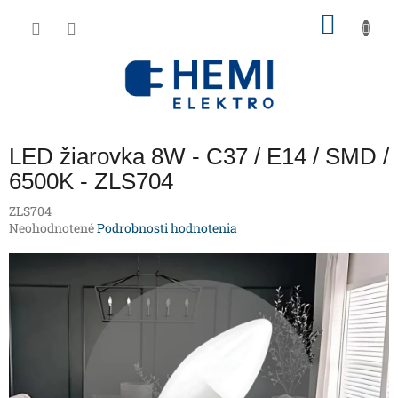
Prejsť
NÁKU
na
obsah
KOŠÍK
LED žiarovka 8W - C37 / E14 / SMD /
6500K - ZLS704
ZLS704
Priemerné
Neohodnotené
Podrobnosti hodnotenia
hodnotenie
produktu
je
0,0
z
5
hviezdičiek.