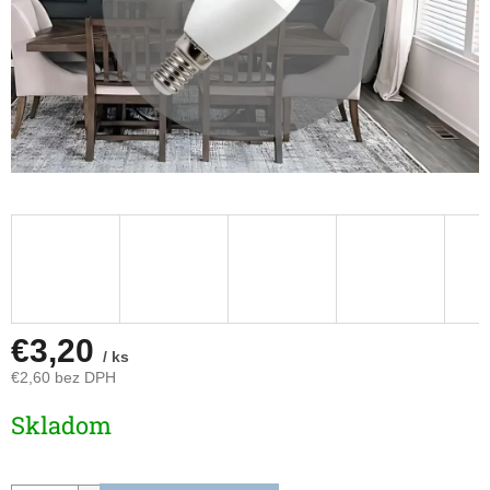
€3,20
/ ks
€2,60 bez DPH
Jednotková
Skladom
cena: