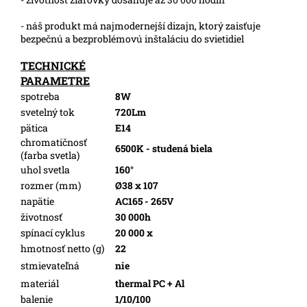
- náš produkt má najmodernejší dizajn, ktorý zaisťuje
bezpečnú a bezproblémovú inštaláciu do svietidiel
TECHNICKÉ
PARAMETRE
spotreba
8W
svetelný tok
720Lm
pätica
E14
chromatičnosť
6500K - studená biela
(farba svetla)
uhol svetla
160°
rozmer (mm)
Ø38 x 107
napätie
AC165 - 265V
životnosť
30 000h
spínací cyklus
20 000 x
hmotnosť netto (g)
22
stmievateľná
nie
materiál
thermal PC + Al
balenie
1/10/100