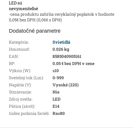
LED sú
nevymeniteľné
-cena produktu zahŕňa recyklačný poplatok v hodnote
0,05€ bez DPH (0,06€ s DPH)
Dodatočné parametre
Kategória
:
Svietidlá
Hmotnosť
:
0.026 kg
EAN
:
8585040905161
RP
:
0.05 € bez DPH v cene
Výkon (W)
:
≤10
Svetelný tok (Lm)
:
0-999
Napätie (V)
:
Vysoké (220)
Stmievanie
:
Nie
Zdroj svetla
:
LED
Pätica (závit)
:
E14
Index podania farieb
:
Ra≥80
Z