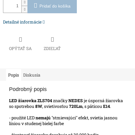
Pridať do košíka
Detailné informácie
OPÝTAŤ SA
ZDIEĽAŤ
Popis
Diskusia
Podrobný popis
LED žiarovka ZLS704
značky
NEDES
je úsporná žiarovka
so spotrebou
8W
, svietivosťou
720Lm
, s päticou
E14
.
- použité LED
nemajú
"stmievajúci" efekt, svietia jasnou
líniou v studenej bielej farbe
- životnosť žiarovky dosahuje až 30 000 hodín