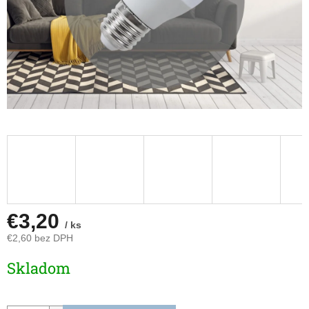
€3,20
/ ks
€2,60 bez DPH
Jednotková
Skladom
cena: