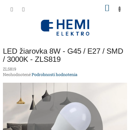
Prejsť
NÁKU
na
obsah
KOŠÍK
LED žiarovka 8W - G45 / E27 / SMD
/ 3000K - ZLS819
ZLS819
Priemerné
Neohodnotené
Podrobnosti hodnotenia
hodnotenie
produktu
je
0,0
z
5
hviezdičiek.