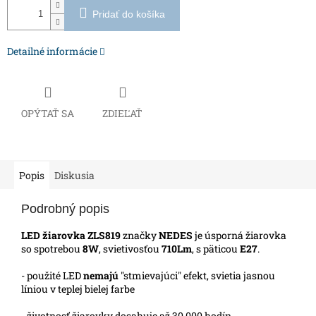
Pridať do košíka
Detailné informácie
OPÝTAŤ SA
ZDIEĽAŤ
Popis
Diskusia
Podrobný popis
LED žiarovka ZLS819
značky
NEDES
je úsporná žiarovka
so spotrebou
8W
, svietivosťou
710Lm
, s päticou
E27
.
- použité LED
nemajú
"stmievajúci" efekt, svietia jasnou
líniou v teplej bielej farbe
- životnosť žiarovky dosahuje až 30 000 hodín