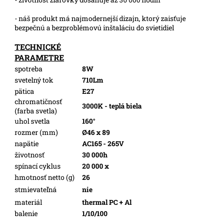
- náš produkt má najmodernejší dizajn, ktorý zaisťuje
bezpečnú a bezproblémovú inštaláciu do svietidiel
TECHNICKÉ
PARAMETRE
spotreba
8W
svetelný tok
710Lm
pätica
E27
chromatičnosť
3000K - teplá biela
(farba svetla)
uhol svetla
160°
rozmer (mm)
Ø46 x 89
napätie
AC165 - 265V
životnosť
30 000h
spínací cyklus
20 000 x
hmotnosť netto (g)
26
stmievateľná
nie
materiál
thermal PC + Al
balenie
1/10/100