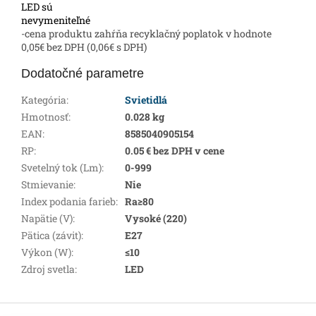
LED sú
nevymeniteľné
-cena produktu zahŕňa recyklačný poplatok v hodnote
0,05€ bez DPH (0,06€ s DPH)
Dodatočné parametre
Kategória
:
Svietidlá
Hmotnosť
:
0.028 kg
EAN
:
8585040905154
RP
:
0.05 € bez DPH v cene
Svetelný tok (Lm)
:
0-999
Stmievanie
:
Nie
Index podania farieb
:
Ra≥80
Napätie (V)
:
Vysoké (220)
Pätica (závit)
:
E27
Výkon (W)
:
≤10
Zdroj svetla
:
LED
Z