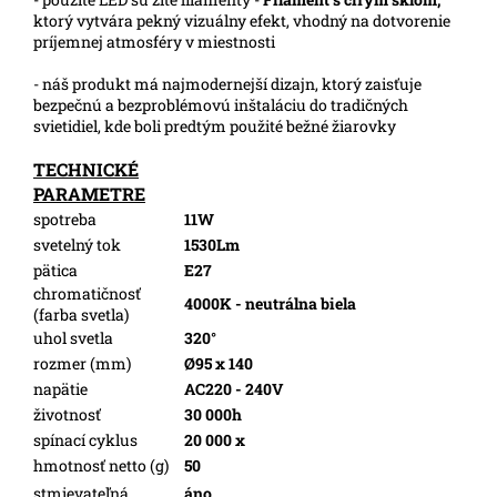
ktorý vytvára pekný vizuálny efekt, vhodný na dotvorenie
príjemnej atmosféry v miestnosti
- náš produkt má najmodernejší dizajn, ktorý zaisťuje
bezpečnú a bezproblémovú inštaláciu do tradičných
svietidiel, kde boli predtým použité bežné žiarovky
TECHNICKÉ
PARAMETRE
spotreba
11W
svetelný tok
1530Lm
pätica
E27
chromatičnosť
4000K - neutrálna biela
(farba svetla)
uhol svetla
320°
rozmer (mm)
Ø95 x 140
napätie
AC220 - 240V
životnosť
30 000h
spínací cyklus
20 000 x
hmotnosť netto (g)
50
stmievateľná
áno