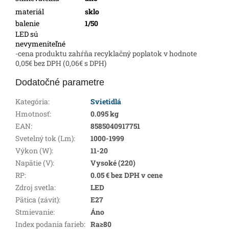
materiál
sklo
balenie
1/50
LED sú
nevymeniteľné
-cena produktu zahŕňa recyklačný poplatok v hodnote
0,05€ bez DPH (0,06€ s DPH)
Dodatočné parametre
Kategória
:
Svietidlá
Hmotnosť
:
0.095 kg
EAN
:
8585040917751
Svetelný tok (Lm)
:
1000-1999
Výkon (W)
:
11-20
Napätie (V)
:
Vysoké (220)
RP
:
0.05 € bez DPH v cene
Zdroj svetla
:
LED
Pätica (závit)
:
E27
Stmievanie
:
Áno
Index podania farieb
:
Ra≥80