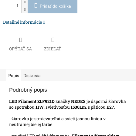
Pridať do košíka
Detailné informácie
OPÝTAŤ SA
ZDIEĽAŤ
Popis
Diskusia
Podrobný popis
LED Filament ZLF921D
značky
NEDES
je úsporná žiarovka
so spotrebou
11W
, svietivosťou
1530Lm
, s päticou
E27
.
- žiarovka je stmievateľná a svieti jasnou líniou v
neutrálnej bielej farbe
- použité LED sú žlté filamenty -
Filament s čírym sklom,