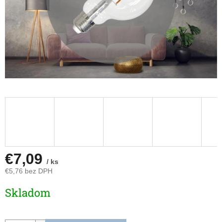
€7,09
/ ks
€5,76 bez DPH
Jednotková
Skladom
cena: