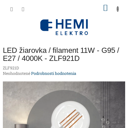
Prejsť
NÁKU
na
obsah
KOŠÍK
LED žiarovka / filament 11W - G95 /
E27 / 4000K - ZLF921D
ZLF921D
Priemerné
Neohodnotené
Podrobnosti hodnotenia
hodnotenie
produktu
je
0,0
z
5
hviezdičiek.