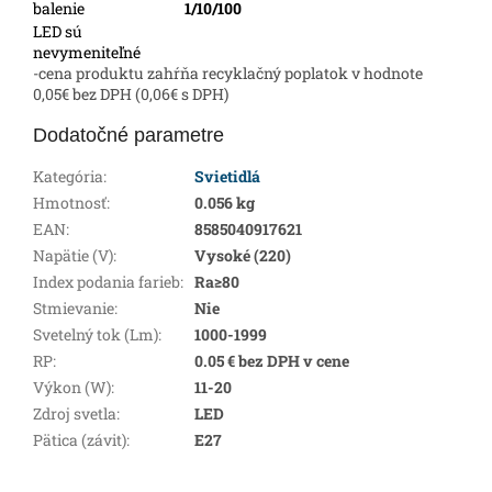
balenie
1/10/100
LED sú
nevymeniteľné
-cena produktu zahŕňa recyklačný poplatok v hodnote
0,05€ bez DPH (0,06€ s DPH)
Dodatočné parametre
Kategória
:
Svietidlá
Hmotnosť
:
0.056 kg
EAN
:
8585040917621
Napätie (V)
:
Vysoké (220)
Index podania farieb
:
Ra≥80
Stmievanie
:
Nie
Svetelný tok (Lm)
:
1000-1999
RP
:
0.05 € bez DPH v cene
Výkon (W)
:
11-20
Zdroj svetla
:
LED
Pätica (závit)
:
E27