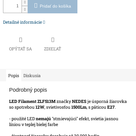
Pridať do košíka
Detailné informácie
OPÝTAŤ SA
ZDIEĽAŤ
Popis
Diskusia
Podrobný popis
LED Filament ZLF513M
značky
NEDES
je úsporná žiarovka
so spotrebou
12W
, svietivosťou
1500Lm
, s päticou
E27
.
- použité LED
nemajú
"stmievajúci" efekt, svietia jasnou
líniou v teplej bielej farbe
- životnosť žiarovky dosahuje až 30 000 hodín