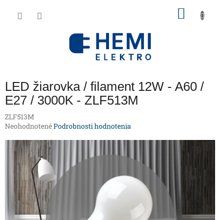
Prejsť
NÁKU
na
obsah
KOŠÍK
LED žiarovka / filament 12W - A60 /
E27 / 3000K - ZLF513M
ZLF513M
Priemerné
Neohodnotené
Podrobnosti hodnotenia
hodnotenie
produktu
je
0,0
z
5
hviezdičiek.