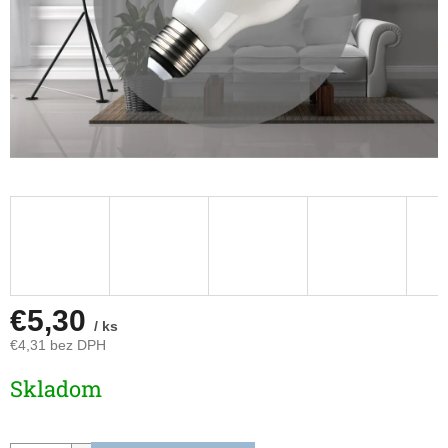
€5,30
/ ks
€4,31 bez DPH
Jednotková
Skladom
cena: