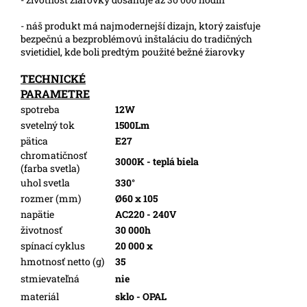
- náš produkt má najmodernejší dizajn, ktorý zaisťuje
bezpečnú a bezproblémovú inštaláciu do tradičných
svietidiel, kde boli predtým použité bežné žiarovky
TECHNICKÉ
PARAMETRE
spotreba
12W
svetelný tok
1500Lm
pätica
E27
chromatičnosť
3000K - teplá biela
(farba svetla)
uhol svetla
330°
rozmer (mm)
Ø60 x 105
napätie
AC220 - 240V
životnosť
30 000h
spínací cyklus
20 000 x
hmotnosť netto (g)
35
stmievateľná
nie
materiál
sklo - OPAL