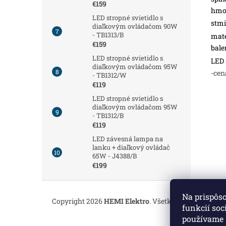
€159
hmot
LED stropné svietidlo s
stmi
diaľkovým ovládačom 90W
- TB1313/B
mate
€159
bale
LED stropné svietidlo s
LED 
diaľkovým ovládačom 95W
-cen
- TB1312/W
€119
LED stropné svietidlo s
diaľkovým ovládačom 95W
- TB1312/B
€119
LED závesná lampa na
lanku + diaľkový ovládač
65W - J4388/B
€199
Z
á
Na prispôs
Copyright 2026
HEMI Elektro
. Všetky práva vyhrade
p
funkcií soc
ä
používame 