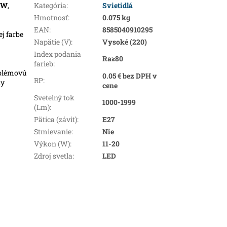
2W
,
Kategória
:
Svietidlá
Hmotnosť
:
0.075 kg
EAN
:
8585040910295
ej farbe
Napätie (V)
:
Vysoké (220)
Index podania
Ra≥80
farieb
:
oblémovú
0.05 € bez DPH v
RP
:
ky
cene
Svetelný tok
1000-1999
(Lm)
:
Pätica (závit)
:
E27
Stmievanie
:
Nie
Výkon (W)
:
11-20
Zdroj svetla
:
LED