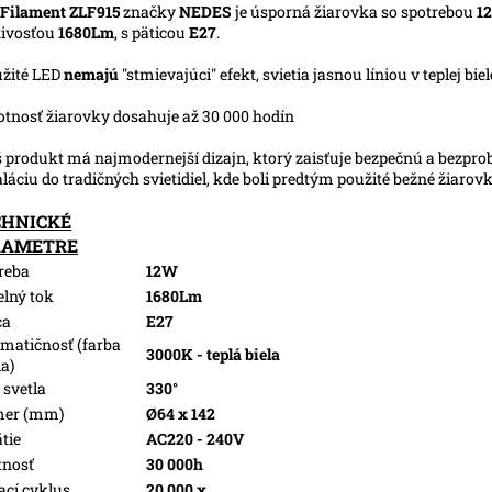
Filament ZLF915
značky
NEDES
je úsporná žiarovka so spotrebou
1
tivosťou
1680Lm
, s päticou
E27
.
užité LED
nemajú
"stmievajúci" efekt, svietia jasnou líniou v teplej biel
votnosť žiarovky dosahuje až 30 000 hodín
š produkt má najmodernejší dizajn, ktorý zaisťuje bezpečnú a bezpr
aláciu do tradičných svietidiel, kde boli predtým použité bežné žiarov
CHNICKÉ
RAMETRE
reba
12W
elný tok
1680Lm
ca
E27
matičnosť (farba
3000K - teplá biela
la)
 svetla
330°
mer (mm)
Ø64 x 142
tie
AC220 - 240V
tnosť
30 000h
ací cyklus
20 000 x