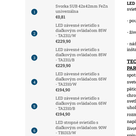
LED 
Svorka SUB 42x42mm FeZn
svie
univerzálna
€0,81
- po
LED závesné svietidlo s
diaľkovým ovládačom 85W
- ži
- TA2311/W
€229,90
- ná
inšt
LED závesné svietidlo s
diaľkovým ovládačom 85W
- TA2311/B
TE
€229,90
PA
LED závesné svietidlo s
spot
diaľkovým ovládačom 65W
svet
- TA2310/W
päti
€194,90
chro
LED závesné svietidlo s
svet
diaľkovým ovládačom 65W
uhol
- TA2310/B
€194,90
roz
napä
LED stropné svietidlo s
diaľkovým ovládačom 90W
živo
- TB1313/W
spín