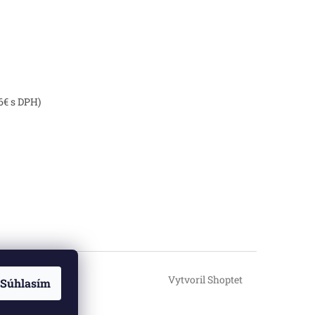
6€ s DPH)
Vytvoril Shoptet
Súhlasím