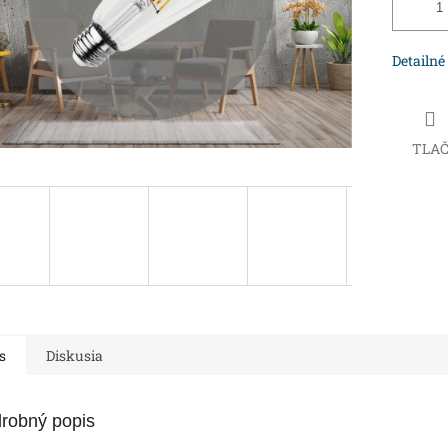
Detailné
TLA
s
Diskusia
robný popis