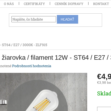
O NÁS
CERTIFIKÁTY
CENNÍK DOPRAVY
KONTAKT
HĽADAŤ
- ST64 / E27 / 3000K - ZLF915
žiarovka / filament 12W - ST64 / E27 
rné
notené
Podrobnosti hodnotenia
enie
€4,
tu
€3,98 b
Jednotk
Skla
cena:
iek.