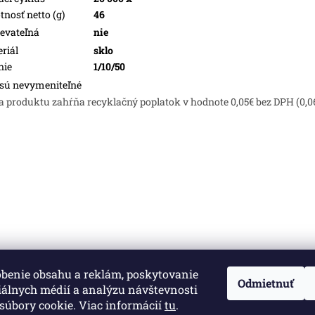
nosť netto (g)
46
evateľná
nie
riál
sklo
nie
1/10/50
sú nevymeniteľné
a produktu zahŕňa recyklačný poplatok v hodnote 0,05€ bez DPH (0,0
obenie obsahu a reklám, poskytovanie
né.
Upraviť nastavenie cookies
Odmietnuť
iálnych médií a analýzu návštevnosti
súbory cookie. Viac informácií
tu
.