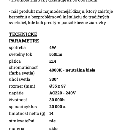
- náš produkt má najmodernejší dizajn, ktorý zaisťuje
bezpečnú a bezproblémovú inštaláciu do tradičných
svietidiel, kde boli predtým použité bežné žiarovky
TECHNICKÉ
PARAMETRE
spotreba
4W
svetelný tok
560Lm
pätica
E14
chromatičnosť
4000K - neutrálna biela
(farba svetla)
uhol svetla
330°
rozmer (mm)
Ø35 x 97
napätie
AC220 - 240V
životnosť
30 000h
spínací cyklus
20 000 x
hmotnosť netto (g)
14
stmievateľná
nie
materiál
sklo