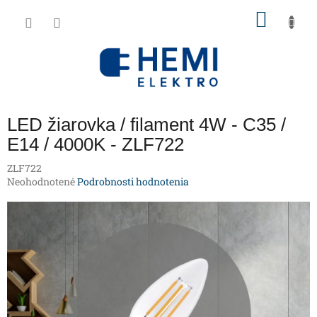
Prejsť
NÁKU
na
obsah
KOŠÍK
LED žiarovka / filament 4W - C35 /
E14 / 4000K - ZLF722
ZLF722
Priemerné
Neohodnotené
Podrobnosti hodnotenia
hodnotenie
produktu
je
0,0
z
5
hviezdičiek.