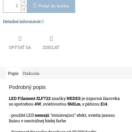
Pridať do košíka
Detailné informácie
OPÝTAŤ SA
ZDIEĽAŤ
Popis
Diskusia
Podrobný popis
LED Filament ZLF722
značky
NEDES
je úsporná žiarovka
so spotrebou
4W
, svietivosťou
560Lm
, s päticou
E14
.
- použité LED
nemajú
"stmievajúci" efekt, svietia jasnou
líniou v neutrálnej bielej farbe
- životnosť žiarovky dosahuje až 30 000 hodín