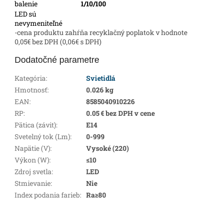
balenie
1/10/100
LED sú
nevymeniteľné
-cena produktu zahŕňa recyklačný poplatok v hodnote
0,05€ bez DPH (0,06€ s DPH)
Dodatočné parametre
Kategória
:
Svietidlá
Hmotnosť
:
0.026 kg
EAN
:
8585040910226
RP
:
0.05 € bez DPH v cene
Pätica (závit)
:
E14
Svetelný tok (Lm)
:
0-999
Napätie (V)
:
Vysoké (220)
Výkon (W)
:
≤10
Zdroj svetla
:
LED
Stmievanie
:
Nie
Index podania farieb
:
Ra≥80