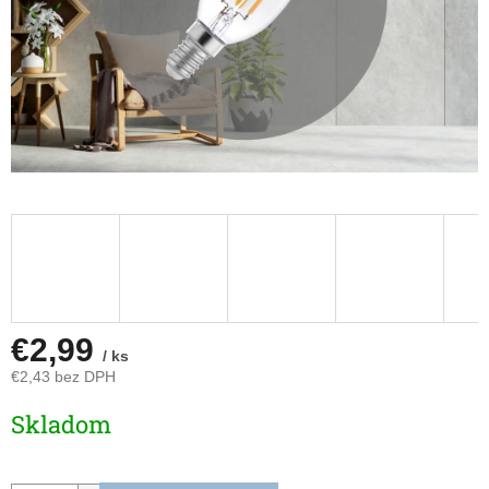
€2,99
/ ks
€2,43 bez DPH
Jednotková
Skladom
cena: