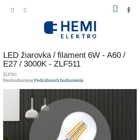
Prejsť
NÁKU
na
obsah
KOŠÍK
LED žiarovka / filament 6W - A60 /
E27 / 3000K - ZLF511
ZLF511
Priemerné
Neohodnotené
Podrobnosti hodnotenia
hodnotenie
produktu
je
0,0
z
5
hviezdičiek.