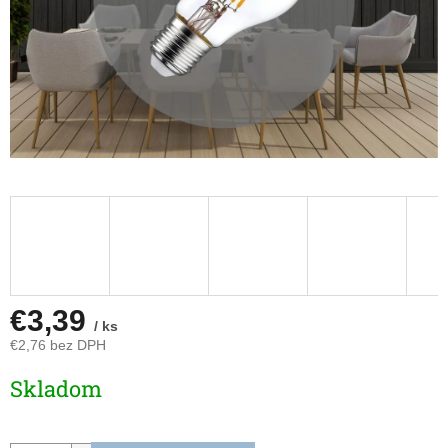
€3,39
/ ks
€2,76 bez DPH
Jednotková
Skladom
cena: