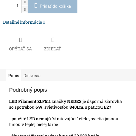
Pridať do košíka
Detailné informácie
OPÝTAŤ SA
ZDIEĽAŤ
Popis
Diskusia
Podrobný popis
LED Filament ZLF511
značky
NEDES
je úsporná žiarovka
so spotrebou
6W
, svietivosťou
840Lm
, s päticou
E27
.
- použité LED
nemajú
"stmievajúci" efekt, svietia jasnou
líniou v teplej bielej farbe
- životnosť žiarovky dosahuje až 30 000 hodín