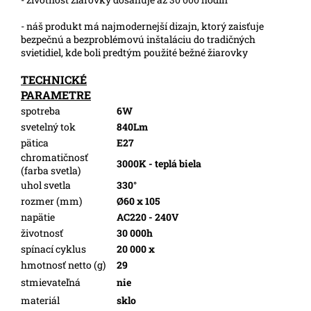
- náš produkt má najmodernejší dizajn, ktorý zaisťuje
bezpečnú a bezproblémovú inštaláciu do tradičných
svietidiel, kde boli predtým použité bežné žiarovky
TECHNICKÉ
PARAMETRE
spotreba
6W
svetelný tok
840Lm
pätica
E27
chromatičnosť
3000K - teplá biela
(farba svetla)
uhol svetla
330°
rozmer (mm)
Ø60 x 105
napätie
AC220 - 240V
životnosť
30 000h
spínací cyklus
20 000 x
hmotnosť netto (g)
29
stmievateľná
nie
materiál
sklo