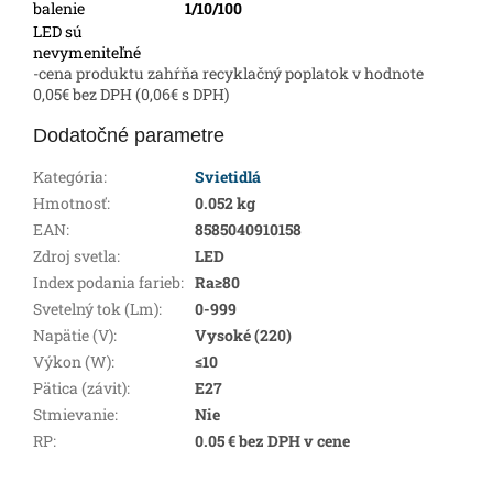
balenie
1/10/100
LED sú
nevymeniteľné
-cena produktu zahŕňa recyklačný poplatok v hodnote
0,05€ bez DPH (0,06€ s DPH)
Dodatočné parametre
Kategória
:
Svietidlá
Hmotnosť
:
0.052 kg
EAN
:
8585040910158
Zdroj svetla
:
LED
Index podania farieb
:
Ra≥80
Svetelný tok (Lm)
:
0-999
Napätie (V)
:
Vysoké (220)
Výkon (W)
:
≤10
Pätica (závit)
:
E27
Stmievanie
:
Nie
RP
:
0.05 € bez DPH v cene