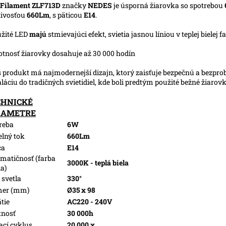
Filament ZLF713D
značky
NEDES
je úsporná žiarovka so spotrebou
tivosťou
660Lm
, s päticou
E14
.
užité LED
majú
stmievajúci efekt, svietia jasnou líniou v teplej bielej f
votnosť žiarovky dosahuje až 30 000 hodín
š produkt má najmodernejší dizajn, ktorý zaisťuje bezpečnú a bezpr
aláciu do tradičných svietidiel, kde boli predtým použité bežné žiarov
CHNICKÉ
RAMETRE
reba
6W
elný tok
660Lm
ca
E14
matičnosť (farba
3000K - teplá biela
la)
 svetla
330°
mer (mm)
Ø35 x 98
tie
AC220 - 240V
tnosť
30 000h
ací cyklus
20 000 x