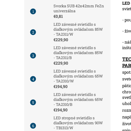
LED 
Svorka SUB 42x42mm FeZn
svie
univerzálna
€0,81
- po
LED závesné svietidlo s
diaľkovým ovládačom 85W
- ži
- TA2311/W
€229,90
- ná
inšt
LED závesné svietidlo s
diaľkovým ovládačom 85W
- TA2311/B
TE
€229,90
PA
LED závesné svietidlo s
spot
diaľkovým ovládačom 65W
svet
- TA2310/W
päti
€194,90
chro
LED závesné svietidlo s
svet
diaľkovým ovládačom 65W
uhol
- TA2310/B
€194,90
roz
napä
LED stropné svietidlo s
diaľkovým ovládačom 90W
živo
- TB1313/W
spín