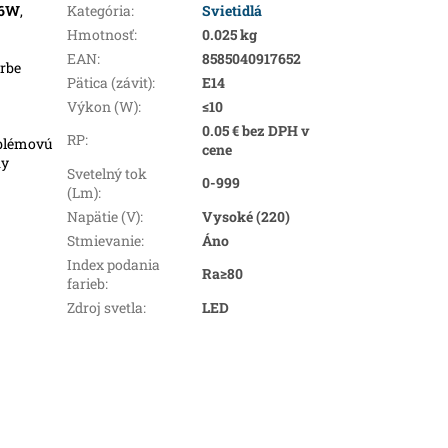
6W
,
Kategória
:
Svietidlá
Hmotnosť
:
0.025 kg
EAN
:
8585040917652
arbe
Pätica (závit)
:
E14
Výkon (W)
:
≤10
0.05 € bez DPH v
RP
:
oblémovú
cene
ky
Svetelný tok
0-999
(Lm)
:
Napätie (V)
:
Vysoké (220)
Stmievanie
:
Áno
Index podania
Ra≥80
farieb
:
Zdroj svetla
:
LED