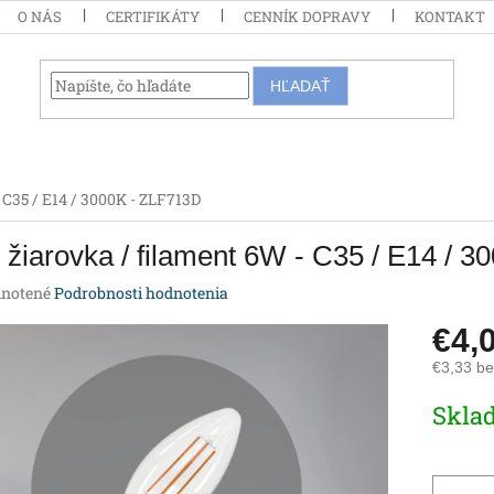
O NÁS
CERTIFIKÁTY
CENNÍK DOPRAVY
KONTAKT
HĽADAŤ
 C35 / E14 / 3000K - ZLF713D
žiarovka / filament 6W - C35 / E14 / 
rné
notené
Podrobnosti hodnotenia
enie
€4,
tu
€3,33 b
Jednotk
Skla
cena:
iek.