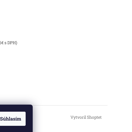
6€ s DPH)
Vytvoril Shoptet
Súhlasím