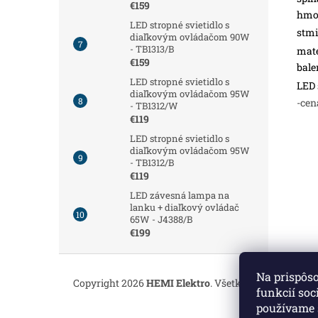
€159
hmot
LED stropné svietidlo s
stmi
diaľkovým ovládačom 90W
- TB1313/B
mate
€159
bale
LED stropné svietidlo s
LED 
diaľkovým ovládačom 95W
-cen
- TB1312/W
€119
LED stropné svietidlo s
diaľkovým ovládačom 95W
- TB1312/B
€119
LED závesná lampa na
lanku + diaľkový ovládač
65W - J4388/B
€199
Z
á
Na prispôs
Copyright 2026
HEMI Elektro
. Všetky práva vyhrade
p
funkcií soc
ä
používame 