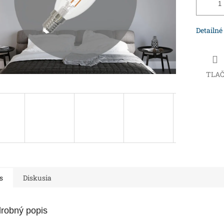
Detailné
TLA
s
Diskusia
robný popis