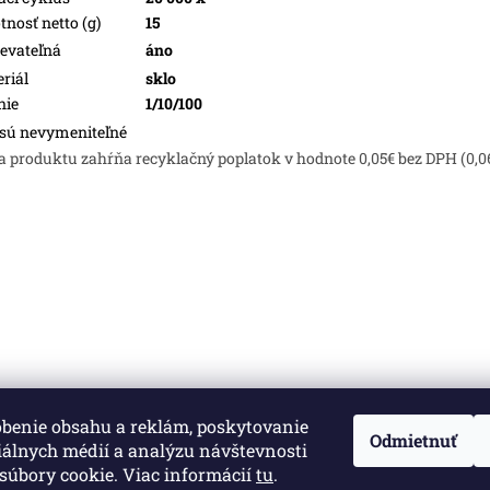
nosť netto (g)
15
evateľná
áno
riál
sklo
nie
1/10/100
sú nevymeniteľné
a produktu zahŕňa recyklačný poplatok v hodnote 0,05€ bez DPH (0,0
obenie obsahu a reklám, poskytovanie
né.
Upraviť nastavenie cookies
Odmietnuť
iálnych médií a analýzu návštevnosti
súbory cookie. Viac informácií
tu
.