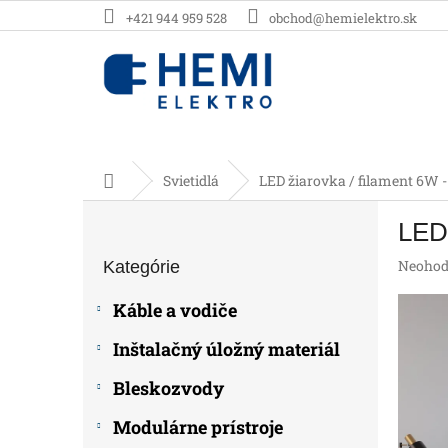
Prejsť
+421 944 959 528
obchod@hemielektro.sk
na
obsah
Domov
Svietidlá
LED žiarovka / filament 6W -
B
LED 
o
Preskočiť
č
Prieme
Neohod
Kategórie
kategórie
n
hodnot
ý
produk
Káble a vodiče
p
je
0,0
a
Inštalačný úložný materiál
z
n
5
e
Bleskozvody
hviezdič
l
Modulárne prístroje