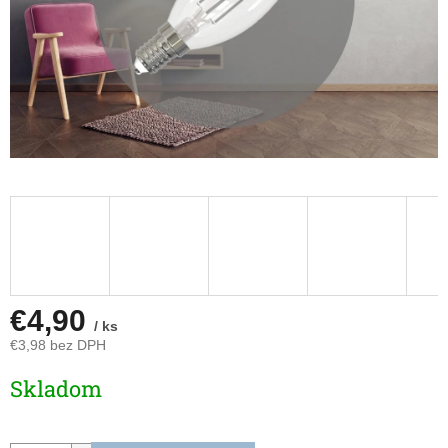
€4,90
/ ks
€3,98 bez DPH
Jednotková
Skladom
cena: