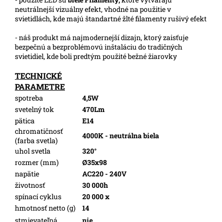
neutrálnejší vizuálny efekt, vhodné na použitie v
svietidlách, kde majú štandartné žlté filamenty rušivý efekt
- náš produkt má najmodernejší dizajn, ktorý zaisťuje
bezpečnú a bezproblémovú inštaláciu do tradičných
svietidiel, kde boli predtým použité bežné žiarovky
TECHNICKÉ
PARAMETRE
spotreba
4,5W
svetelný tok
470Lm
pätica
E14
chromatičnosť
4000K - neutrálna biela
(farba svetla)
uhol svetla
320°
rozmer (mm)
Ø35x98
napätie
AC220 - 240V
životnosť
30 000h
spínací cyklus
20 000 x
hmotnosť netto (g)
14
stmievateľná
nie