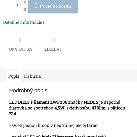
Pridať do košíka
Detailné informácie
OPÝTAŤ SA
ZDIEĽAŤ
Popis
Diskusia
Podrobný popis
LED
BIELY Filament ZWF206
značky
NEDES
je úsporná
žiarovka so spotrebou
4,5W
, svietivosťou
470Lm
, s päticou
E14
.
- svieti jasnou líniou v neutrálnej bielej farbe
- použité LED sú
biele
Filamenty,
ktoré vytvárajú