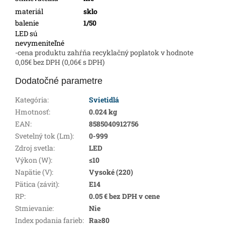
materiál
sklo
balenie
1/50
LED sú
nevymeniteľné
-cena produktu zahŕňa recyklačný poplatok v hodnote
0,05€ bez DPH (0,06€ s DPH)
Dodatočné parametre
Kategória
:
Svietidlá
Hmotnosť
:
0.024 kg
EAN
:
8585040912756
Svetelný tok (Lm)
:
0-999
Zdroj svetla
:
LED
Výkon (W)
:
≤10
Napätie (V)
:
Vysoké (220)
Pätica (závit)
:
E14
RP
:
0.05 € bez DPH v cene
Stmievanie
:
Nie
Index podania farieb
:
Ra≥80