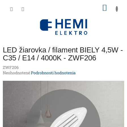
Prejsť
NÁKU
na
obsah
KOŠÍK
LED žiarovka / filament BIELY 4,5W -
C35 / E14 / 4000K - ZWF206
ZWF206
Priemerné
Neohodnotené
Podrobnosti hodnotenia
hodnotenie
produktu
je
0,0
z
5
hviezdičiek.