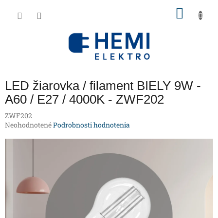
Prejsť
NÁKU
na
obsah
KOŠÍK
LED žiarovka / filament BIELY 9W -
A60 / E27 / 4000K - ZWF202
ZWF202
Priemerné
Neohodnotené
Podrobnosti hodnotenia
hodnotenie
produktu
je
0,0
z
5
hviezdičiek.