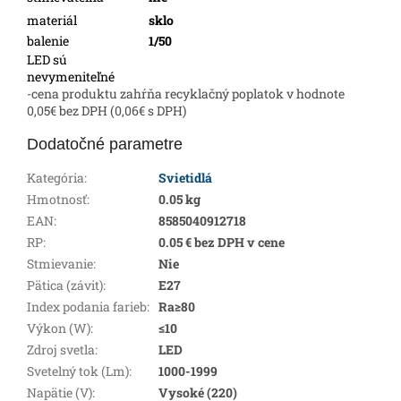
materiál
sklo
balenie
1/50
LED sú
nevymeniteľné
-cena produktu zahŕňa recyklačný poplatok v hodnote
0,05€ bez DPH (0,06€ s DPH)
Dodatočné parametre
Kategória
:
Svietidlá
Hmotnosť
:
0.05 kg
EAN
:
8585040912718
RP
:
0.05 € bez DPH v cene
Stmievanie
:
Nie
Pätica (závit)
:
E27
Index podania farieb
:
Ra≥80
Výkon (W)
:
≤10
Zdroj svetla
:
LED
Svetelný tok (Lm)
:
1000-1999
Napätie (V)
:
Vysoké (220)