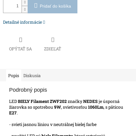
Pridať do košíka
Detailné informácie
OPÝTAŤ SA
ZDIEĽAŤ
Popis
Diskusia
Podrobný popis
LED
BIELY Filament ZWF202
značky
NEDES
je úsporná
žiarovka so spotrebou
9W
, svietivosťou
1060Lm
, s päticou
E27
.
- svieti jasnou líniou v neutrálnej bielej farbe
- použité LED sú
biele
Filamenty,
ktoré vytvárajú