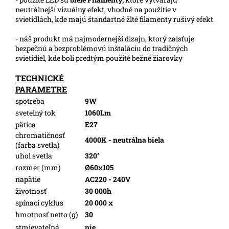
neutrálnejší vizuálny efekt, vhodné na použitie v
svietidlách, kde majú štandartné žlté filamenty rušivý efekt
- náš produkt má najmodernejší dizajn, ktorý zaisťuje
bezpečnú a bezproblémovú inštaláciu do tradičných
svietidiel, kde boli predtým použité bežné žiarovky
TECHNICKÉ
PARAMETRE
spotreba
9W
svetelný tok
1060Lm
pätica
E27
chromatičnosť
4000K - neutrálna biela
(farba svetla)
uhol svetla
320°
rozmer (mm)
Ø60x105
napätie
AC220 - 240V
životnosť
30 000h
spínací cyklus
20 000 x
hmotnosť netto (g)
30
stmievateľná
nie