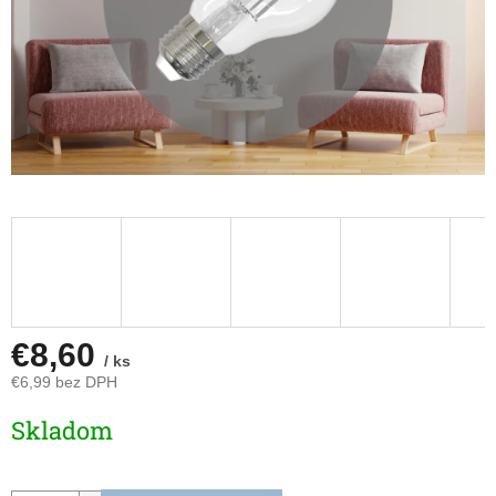
€8,60
/ ks
€6,99 bez DPH
Jednotková
Skladom
cena: