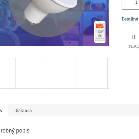
Detailné
TLA
s
Diskusia
robný popis