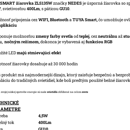
 SMART žiarovka ZLS135W
značky
NEDES
je úsporná žiarovka so s
W
, svietivosťou
400Lm
, s päticou
GU10
.
žnosť pripojenia cez
WIFI, Bluetooth
a
TUYA Smart,
čo umožňuje ovl
aplikáciu
sponuje možnosťou
zmeny farby svetla
od
teplej
, cez
neutrálnu
až
st
u,
nočným režimom,
d
okonca je vybavená aj
funkciou RGB
užité LED
majú stmievajúci efekt
votnosť žiarovky dosahuje až 30 000 hodín
š produkt má najmodernejší dizajn, ktorý zaisťuje bezpečnú a bezpr
aláciu do tradičných svietidiel, kde boli predtým použité bežné žiarov
 svojej nízkej spotrebe energie sú naše
svietidlá
obľúbené na celom
svete
CHNICKÉ
RAMETRE
reba
4,5W
elný tok
400Lm
ca
GU10