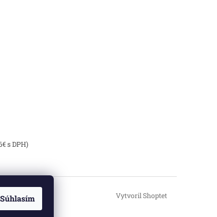
6€ s DPH)
Vytvoril Shoptet
Súhlasím