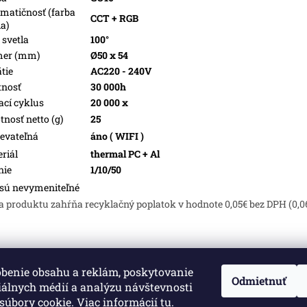
matičnosť (farba
CCT + RGB
la)
 svetla
100°
mer (mm)
Ø50 x 54
tie
AC220 - 240V
tnosť
30 000h
ací cyklus
20 000 x
nosť netto (g)
25
evateľná
áno ( WIFI )
riál
thermal PC + Al
nie
1/10/50
sú nevymeniteľné
a produktu zahŕňa recyklačný poplatok v hodnote 0,05€ bez DPH (0,0
obenie obsahu a reklám, poskytovanie
né.
Upraviť nastavenie cookies
Odmietnuť
iálnych médií a analýzu návštevnosti
súbory cookie. Viac informácií
tu
.