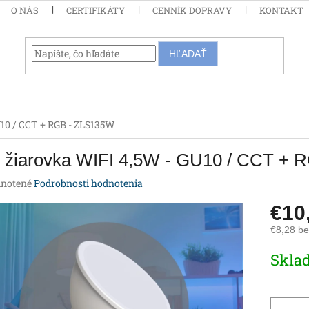
O NÁS
CERTIFIKÁTY
CENNÍK DOPRAVY
KONTAKT
HĽADAŤ
10 / CCT + RGB - ZLS135W
 žiarovka WIFI 4,5W - GU10 / CCT +
rné
notené
Podrobnosti hodnotenia
enie
€10
tu
€8,28 b
Jednotk
Skla
cena:
iek.