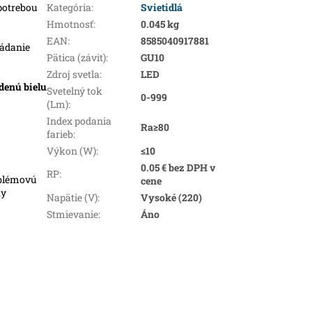
potrebou
Kategória
:
Svietidlá
Hmotnosť
:
0.045 kg
EAN
:
8585040917881
ádanie
Pätica (závit)
:
GU10
Zdroj svetla
:
LED
udenú
bielu
Svetelný tok
0-999
(Lm)
:
Index podania
Ra≥80
farieb
:
Výkon (W)
:
≤10
0.05 € bez DPH v
RP
:
oblémovú
cene
ky
Napätie (V)
:
Vysoké (220)
Stmievanie
:
Áno