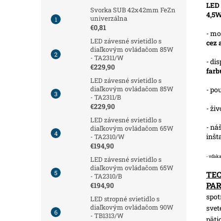
LED
Svorka SUB 42x42mm FeZn
4,5
univerzálna
€0,81
- mo
LED závesné svietidlo s
cez 
diaľkovým ovládačom 85W
- TA2311/W
- di
€229,90
farb
LED závesné svietidlo s
diaľkovým ovládačom 85W
- po
- TA2311/B
€229,90
- ži
LED závesné svietidlo s
- ná
diaľkovým ovládačom 65W
inšt
- TA2310/W
€194,90
- vďaka
LED závesné svietidlo s
diaľkovým ovládačom 65W
TE
- TA2310/B
PA
€194,90
spot
LED stropné svietidlo s
diaľkovým ovládačom 90W
svet
- TB1313/W
päti