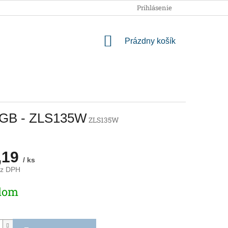
OBCHODNÉ PODMIENKY
PODMIENKY OCHRANY OSOBNÝCH
Prihlásenie
NÁKUPNÝ
Prázdny košík
KOŠÍK
 RGB - ZLS135W
ZLS135W
,19
/ ks
ez DPH
ová
dom