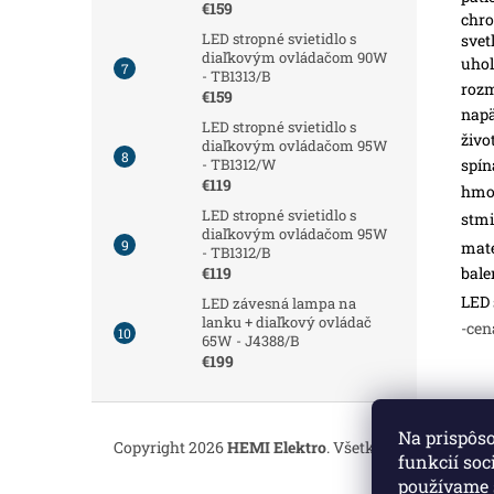
€159
chro
LED stropné svietidlo s
svet
diaľkovým ovládačom 90W
uhol
- TB1313/B
roz
€159
napä
LED stropné svietidlo s
živo
diaľkovým ovládačom 95W
spín
- TB1312/W
€119
hmot
LED stropné svietidlo s
stmi
diaľkovým ovládačom 95W
mate
- TB1312/B
bale
€119
LED 
LED závesná lampa na
lanku + diaľkový ovládač
-cen
65W - J4388/B
€199
Z
á
Na prispôs
Copyright 2026
HEMI Elektro
. Všetky práva vyhrade
p
funkcií soc
ä
používame 