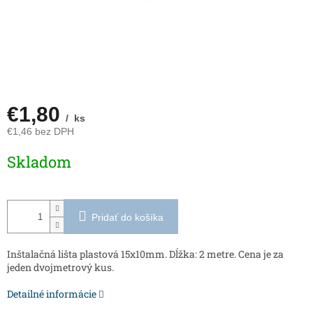
€1,80
/ ks
€1,46 bez DPH
Jednotková
Skladom
cena:
Pridať do košíka
Inštalačná lišta plastová 15x10mm. Dĺžka: 2 metre. Cena je za
jeden dvojmetrový kus.
Detailné informácie