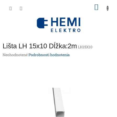
Prejsť
NÁKU
na
obsah
KOŠÍK
Lišta LH 15x10 Dĺžka:2m
LH15X10
Priemerné
Neohodnotené
Podrobnosti hodnotenia
hodnotenie
produktu
je
0,0
z
5
hviezdičiek.