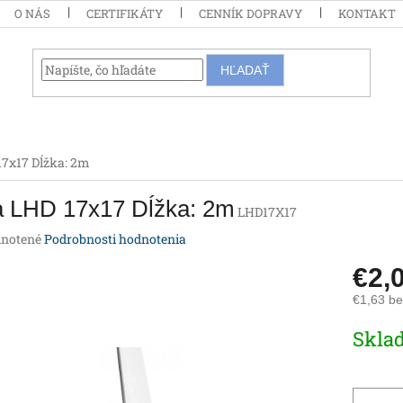
O NÁS
CERTIFIKÁTY
CENNÍK DOPRAVY
KONTAKT
HĽADAŤ
17x17 Dĺžka: 2m
a LHD 17x17 Dĺžka: 2m
LHD17X17
rné
notené
Podrobnosti hodnotenia
enie
€2,
tu
€1,63 b
Jednotk
Skla
cena:
iek.