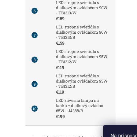
LED stropné svietidlo s
diaľkovým ovládačom 90W
- TB1313/W
€159
LED stropné svietidlo s
diaľkovým ovládačom 90W
- TB1313/B
€159
LED stropné svietidlo s
diaľkovým ovládačom 95W
- TB1312/W
€119
LED stropné svietidlo s
diaľkovým ovládačom 95W
- TB1312/B
€119
LED závesná lampa na
lanku + diaľkový ovládač
65W - J4388/B
€199
Z
á
Na prispôs