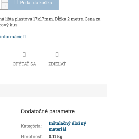
Pridať do košíka
ná lišta plastová 17x17mm. Dĺžka 2 metre. Cena za
rový kus.
 informácie
Č
OPÝTAŤ SA
ZDIEĽAŤ
Dodatočné parametre
Inštalačný úložný
Kategória
:
materiál
Hmotnosť
:
0.11 kg