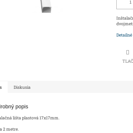
Inštalač
dvojmet
Detailné
TLA
s
Diskusia
robný popis
alačná lišta plastová 17x17mm.
a 2 metre.