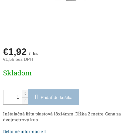
€1,92
/ ks
€1,56 bez DPH
Jednotková
Skladom
cena:
Pridať do košíka
Inštalačná lišta plastová 18x14mm. Dĺžka 2 metre. Cena za
dvojmetrový kus.
Detailné informácie