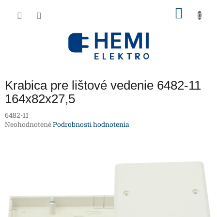
Prejsť
NÁKU
na
obsah
KOŠÍK
Krabica pre lištové vedenie 6482-11
164x82x27,5
6482-11
Priemerné
Neohodnotené
Podrobnosti hodnotenia
hodnotenie
produktu
je
0,0
z
5
hviezdičiek.