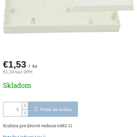
€1,53
/ ks
€1,24 bez DPH
Jednotková
Skladom
cena:
Pridať do košíka
Krabica pre lištové vedenie 6482-11