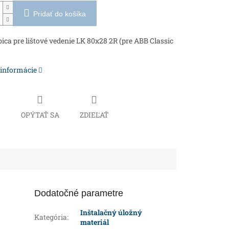
Pridať do košíka
ica pre lištové vedenie LK 80x28 2R (pre ABB Classic
 informácie
Č
OPÝTAŤ SA
ZDIEĽAŤ
Dodatočné parametre
Inštalačný úložný
Kategória
:
materiál