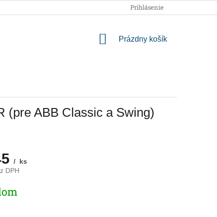
OBCHODNÉ PODMIENKY
PODMIENKY OCHRANY OSOBNÝCH
Prihlásenie
NÁKUPNÝ
Prázdny košík
KOŠÍK
R (pre ABB Classic a Swing)
45
/ ks
ez DPH
ová
dom