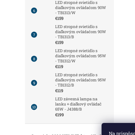
LED stropné svietidlo s
diaľkovým ovládačom 90W
- TB1313/W
€159
LED stropné svietidlo s
diaľkovým ovládačom 90W
- TB1313/B
€159
LED stropné svietidlo s
diaľkovým ovládačom 95W
- TB1312/W
€119
LED stropné svietidlo s
diaľkovým ovládačom 95W
- TB1312/B
€119
LED závesná lampa na
lanku + diaľkový ovládač
65W - J4388/B
€199
Z
á
Na prispôs