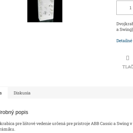
Dvojkrab
a Swing)
Detailné
TLA
s
Diskusia
robný popis
krabica pre lištové vedenie určená pre prístroje ABB Cassic a Swing v
rámiku.