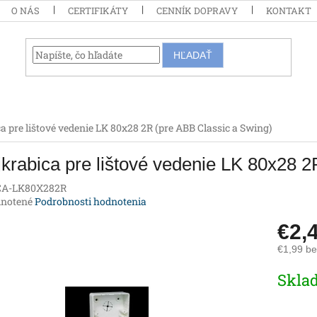
O NÁS
CERTIFIKÁTY
CENNÍK DOPRAVY
KONTAKT
HĽADAŤ
a pre lištové vedenie LK 80x28 2R (pre ABB Classic a Swing)
krabica pre lištové vedenie LK 80x28 2
CA-LK80X282R
rné
notené
Podrobnosti hodnotenia
enie
€2,
tu
€1,99 b
Jednotk
Skla
cena:
iek.