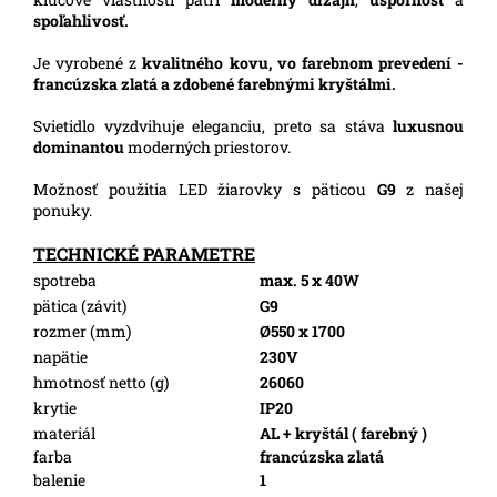
spoľahlivosť
.
Je vyrobené z
kvalitného kovu, vo farebnom prevedení -
francúzska zlatá a zdobené farebnými kryštálmi.
Svietidlo vyzdvihuje eleganciu, preto sa stáva
luxusnou
dominantou
moderných priestorov.
Možnosť použitia LED žiarovky s päticou
G9
z našej
ponuky.
TECHNICKÉ PARAMETRE
spotreba
max. 5 x 40W
pätica (závit)
G9
rozmer (mm)
Ø550 x 1700
napätie
230V
hmotnosť netto (g)
26060
krytie
IP20
materiál
AL + kryštál ( farebný )
farba
francúzska zlatá
balenie
1