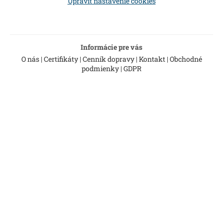
Upraviť nastavenie cookies
e
Informácie pre vás
O nás
|
Certifikáty
|
Cenník dopravy
|
Kontakt
|
Obchodné
podmienky
|
GDPR