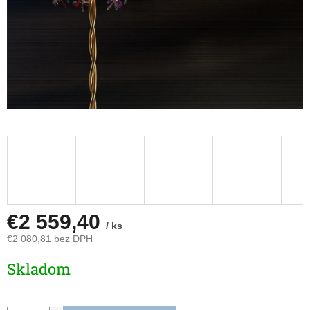
€2 559,40
/ ks
€2 080,81 bez DPH
Jednotková
Skladom
cena: