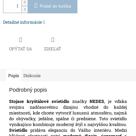
Pridať do košíka
Detailné informácie
OPÝTAŤ SA
ZDIEĽAŤ
Popis
Diskusia
Podrobný popis
Stojace kryštálové svietidlo
značky
NEDES
, je vďaka
svojmu nadčasovému dizajnu vhodné do každej
miestnosti, kde chcete vytvoriť luxusnú atmosféru, najmä
do obývačky, jedálne, spálne či predsiene. Toto svietidlo
vynikajúco kombinuje moderný štýl s najvyššou kvalitou.
Svietidlo
pridáva eleganciu do Vášho interiéru. Medzi
kľúčové vlastnosti patrí
moderný dizajn
,
úspornosť
a