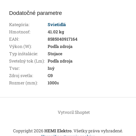
Dodatočné parametre
Kategória
:
Svietidlá
Hmotnosť
:
41.02 kg
EAN
:
8585040917164
Výkon (W)
:
Podľa zdroja
Typ inštalácie
:
Stojace
Svetelný tok (Lm)
:
Podľa zdroja
Tvar
:
Iný
Zdroj svetla
:
G9
Rozmer (mm)
:
1000≤
Z
á
Vytvoril Shoptet
p
ä
t
Copyright 2026
HEMI Elektro
. Všetky práva vyhradené.
i