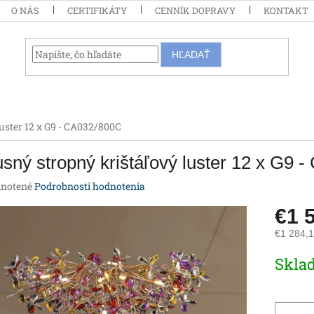
O NÁS
CERTIFIKÁTY
CENNÍK DOPRAVY
KONTAKT
HĽADAŤ
uster 12 x G9 - CA032/800C
sný stropný krištáľový luster 12 x G9 
rné
notené
Podrobnosti hodnotenia
enie
€1 
tu
€1 284,
Jednotk
Skla
cena:
iek.