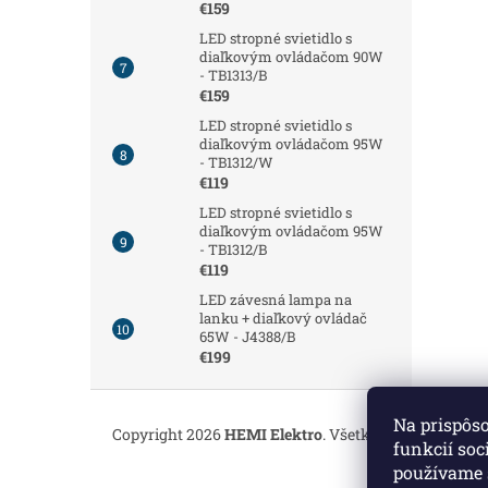
€159
LED stropné svietidlo s
diaľkovým ovládačom 90W
- TB1313/B
€159
LED stropné svietidlo s
diaľkovým ovládačom 95W
- TB1312/W
€119
LED stropné svietidlo s
diaľkovým ovládačom 95W
- TB1312/B
€119
LED závesná lampa na
lanku + diaľkový ovládač
65W - J4388/B
€199
Z
á
Na prispôs
Copyright 2026
HEMI Elektro
. Všetky práva vyhrade
p
funkcií soc
ä
používame 