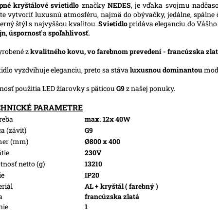
pné kryštálové svietidlo
značky
NEDES
, je vďaka svojmu nadčas
te vytvoriť luxusnú atmosféru, najmä do obývačky, jedálne, spálne 
rný štýl s najvyššou kvalitou.
Svietidlo
pridáva eleganciu do Vášho i
jn
,
úspornosť
a
spoľahlivosť
.
yrobené z
kvalitného kovu, vo farebnom prevedení - francúzska zla
tidlo vyzdvihuje eleganciu, preto sa stáva
luxusnou dominantou
mode
osť použitia LED žiarovky s päticou
G9
z našej ponuky.
CHNICKÉ PARAMETRE
reba
max. 12x 40W
a (závit)
G9
mer (mm)
Ø800 x 400
tie
230V
nosť netto (g)
13210
ie
IP20
riál
AL + kryštál ( farebný )
a
francúzska zlatá
nie
1