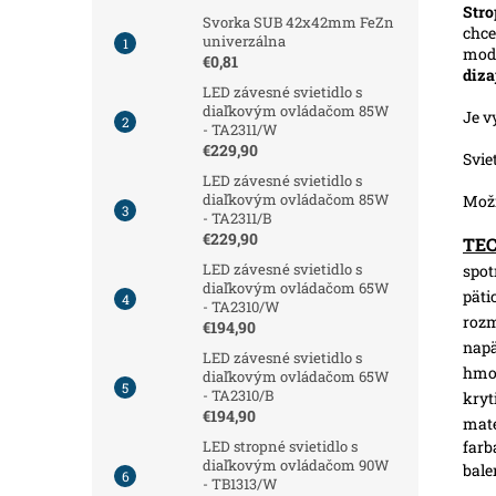
Stro
Svorka SUB 42x42mm FeZn
chce
univerzálna
mode
€0,81
diza
LED závesné svietidlo s
diaľkovým ovládačom 85W
Je v
- TA2311/W
€229,90
Svie
LED závesné svietidlo s
diaľkovým ovládačom 85W
Možn
- TA2311/B
€229,90
TE
LED závesné svietidlo s
spot
diaľkovým ovládačom 65W
pätic
- TA2310/W
roz
€194,90
napä
LED závesné svietidlo s
hmot
diaľkovým ovládačom 65W
- TA2310/B
kryt
€194,90
mate
farb
LED stropné svietidlo s
diaľkovým ovládačom 90W
bale
- TB1313/W