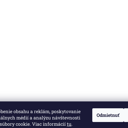
obenie obsahu a reklám, poskytovanie
né.
Upraviť nastavenie cookies
Odmietnuť
iálnych médií a analýzu návštevnosti
súbory cookie. Viac informácií
tu
.