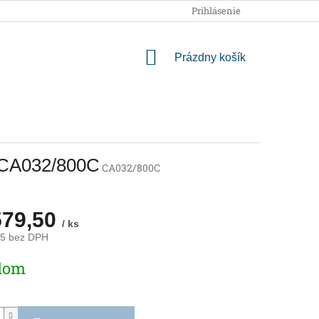
OBCHODNÉ PODMIENKY
PODMIENKY OCHRANY OSOBNÝCH
Prihlásenie
NÁKUPNÝ
Prázdny košík
KOŠÍK
- CA032/800C
CA032/800C
579,50
/ ks
15 bez DPH
ová
dom