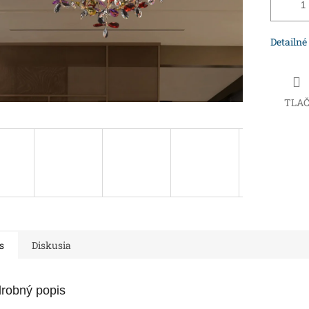
Detailné
TLA
s
Diskusia
robný popis