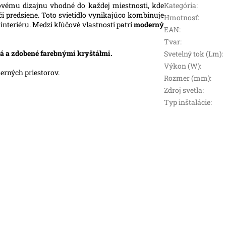
ovému dizajnu vhodné do každej miestnosti, kde
Kategória
:
či predsiene. Toto svietidlo vynikajúco kombinuje
Hmotnosť
:
nteriéru. Medzi kľúčové vlastnosti patrí
moderný
EAN
:
Tvar
:
tá a zdobené farebnými kryštálmi.
Svetelný tok (Lm)
:
Výkon (W)
:
rných priestorov.
Rozmer (mm)
:
Zdroj svetla
:
Typ inštalácie
: