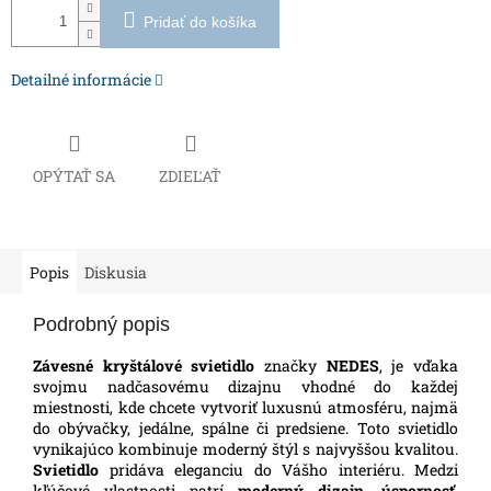
Pridať do košíka
Detailné informácie
OPÝTAŤ SA
ZDIEĽAŤ
Popis
Diskusia
Podrobný popis
Závesné kryštálové svietidlo
značky
NEDES
, je vďaka
svojmu nadčasovému dizajnu vhodné do každej
miestnosti, kde chcete vytvoriť luxusnú atmosféru, najmä
do obývačky, jedálne, spálne či predsiene. Toto svietidlo
vynikajúco kombinuje moderný štýl s najvyššou kvalitou.
Svietidlo
pridáva eleganciu do Vášho interiéru. Medzi
kľúčové vlastnosti patrí
moderný dizajn
,
úspornosť
,