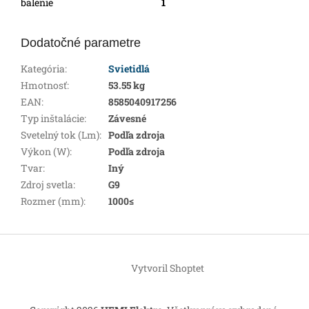
balenie
1
Dodatočné parametre
Kategória
:
Svietidlá
Hmotnosť
:
53.55 kg
EAN
:
8585040917256
Typ inštalácie
:
Závesné
Svetelný tok (Lm)
:
Podľa zdroja
Výkon (W)
:
Podľa zdroja
Tvar
:
Iný
Zdroj svetla
:
G9
Rozmer (mm)
:
1000≤
Z
á
Vytvoril Shoptet
p
ä
t