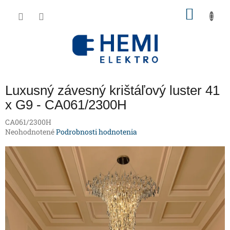
Prejsť
NÁKU
na
obsah
KOŠÍK
Luxusný závesný krištáľový luster 41
x G9 - CA061/2300H
CA061/2300H
Priemerné
Neohodnotené
Podrobnosti hodnotenia
hodnotenie
produktu
je
0,0
z
5
hviezdičiek.