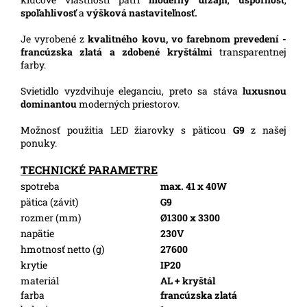
spoľahlivosť
a
výšková nastaviteľnosť.
Je vyrobené z
kvalitného kovu, vo farebnom prevedení -
francúzska zlatá a zdobené kryštálmi
transparentnej
farby.
Svietidlo vyzdvihuje eleganciu, preto sa stáva
luxusnou
dominantou
moderných priestorov.
Možnosť použitia LED žiarovky s päticou
G9
z našej
ponuky.
TECHNICKÉ PARAMETRE
spotreba
max. 41 x 40W
pätica (závit)
G9
rozmer (mm)
Ø1300 x 3300
napätie
230V
hmotnosť netto (g)
27600
krytie
IP20
materiál
AL + kryštál
farba
francúzska zlatá