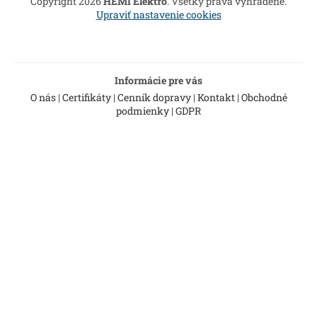
Copyright 2026
HEMI Elektro
. Všetky práva vyhradené.
i
Upraviť nastavenie cookies
e
Informácie pre vás
O nás
|
Certifikáty
|
Cenník dopravy
|
Kontakt
|
Obchodné
podmienky
|
GDPR