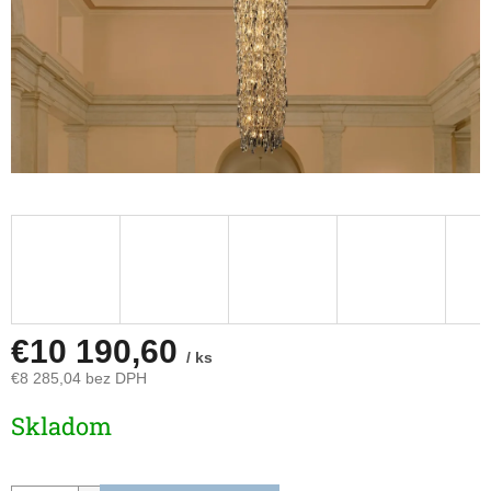
€10 190,60
/ ks
€8 285,04 bez DPH
Jednotková
Skladom
cena: