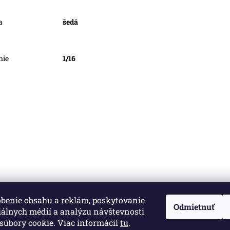
a
šedá
nie
1/16
obenie obsahu a reklám, poskytovanie
né.
Upraviť nastavenie cookies
Odmietnuť
iálnych médií a analýzu návštevnosti
súbory cookie. Viac informácií
tu
.