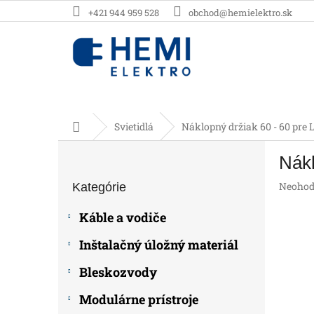
Prejsť
+421 944 959 528
obchod@hemielektro.sk
na
obsah
Domov
Svietidlá
Náklopný držiak 60 - 60 pre 
B
Nákl
o
Preskočiť
č
Prieme
Neohod
Kategórie
kategórie
n
hodnot
ý
produk
Káble a vodiče
p
je
0,0
a
Inštalačný úložný materiál
z
n
5
e
Bleskozvody
hviezdič
l
Modulárne prístroje