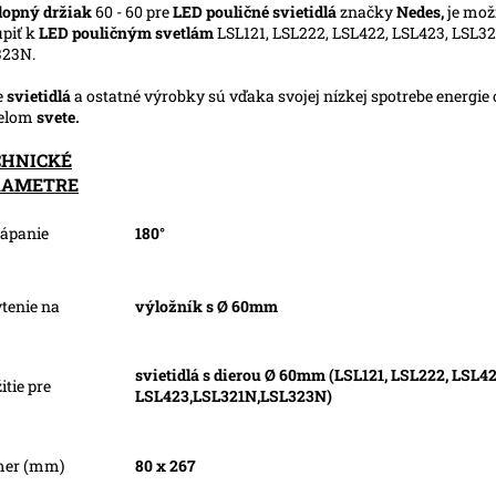
lopný držiak
60 - 60 pre
LED pouličné svietidlá
značky
Nedes,
je mož
piť k
LED pouličným svetlám
LSL121, LSL222, LSL422, LSL423, LSL3
323N.
e
svietidlá
a ostatné výrobky sú vďaka svojej nízkej spotrebe energie
celom
svete.
CHNICKÉ
RAMETRE
ápanie
180°
tenie na
výložník s Ø 60mm
svietidlá s dierou Ø 60mm (LSL121, LSL222, LSL42
itie pre
LSL423,LSL321N,LSL323N)
mer (mm)
80 x 267