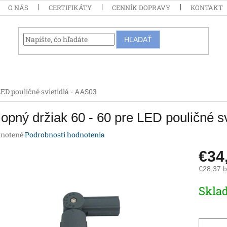
O NÁS
CERTIFIKÁTY
CENNÍK DOPRAVY
KONTAKT
HĽADAŤ
LED pouličné svietidlá - AAS03
opný držiak 60 - 60 pre LED pouličné s
rné
notené
Podrobnosti hodnotenia
enie
€34
tu
€28,37 
Jednotk
Skla
cena:
iek.