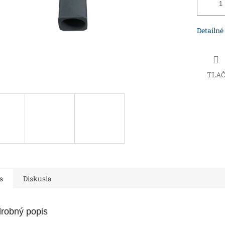
Detailné
TLA
s
Diskusia
robný popis