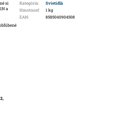
né si
Kategória
:
Svietidlá
21N a
Hmotnosť
:
1 kg
EAN
:
8585040904508
 obľúbené
2,