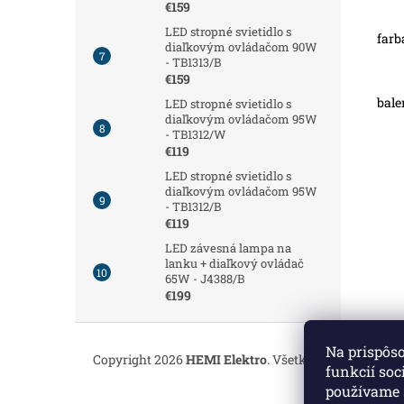
€159
LED stropné svietidlo s
farb
diaľkovým ovládačom 90W
- TB1313/B
€159
bale
LED stropné svietidlo s
diaľkovým ovládačom 95W
- TB1312/W
€119
LED stropné svietidlo s
diaľkovým ovládačom 95W
- TB1312/B
€119
LED závesná lampa na
lanku + diaľkový ovládač
65W - J4388/B
€199
Z
á
Na prispôs
Copyright 2026
HEMI Elektro
. Všetky práva vyhrade
p
funkcií soc
ä
používame 