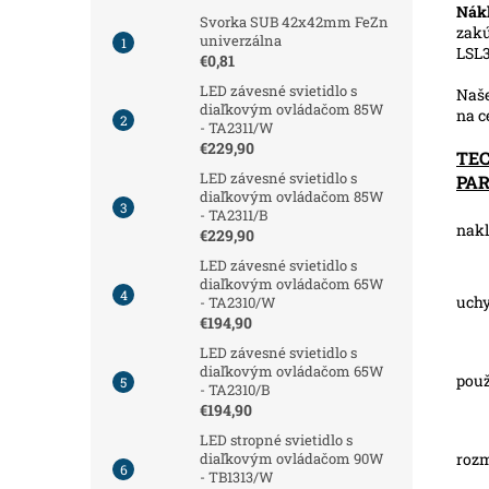
Nák
Svorka SUB 42x42mm FeZn
zakú
univerzálna
LSL
€0,81
LED závesné svietidlo s
Naš
diaľkovým ovládačom 85W
na 
- TA2311/W
€229,90
TE
LED závesné svietidlo s
PA
diaľkovým ovládačom 85W
- TA2311/B
nakl
€229,90
LED závesné svietidlo s
diaľkovým ovládačom 65W
uchy
- TA2310/W
€194,90
LED závesné svietidlo s
diaľkovým ovládačom 65W
použ
- TA2310/B
€194,90
LED stropné svietidlo s
roz
diaľkovým ovládačom 90W
- TB1313/W