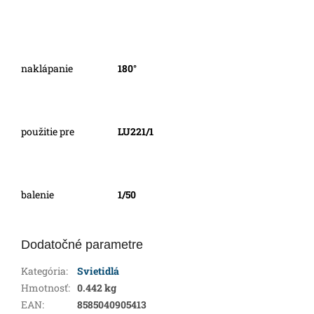
naklápanie
180°
použitie pre
LU221/1
balenie
1/50
Dodatočné parametre
Kategória
:
Svietidlá
Hmotnosť
:
0.442 kg
EAN
:
8585040905413