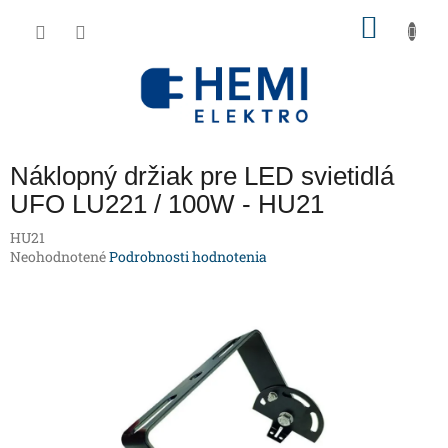
Prejsť
NÁKU
na
obsah
KOŠÍK
Náklopný držiak pre LED svietidlá
UFO LU221 / 100W - HU21
HU21
Priemerné
Neohodnotené
Podrobnosti hodnotenia
hodnotenie
produktu
je
0,0
z
5
hviezdičiek.