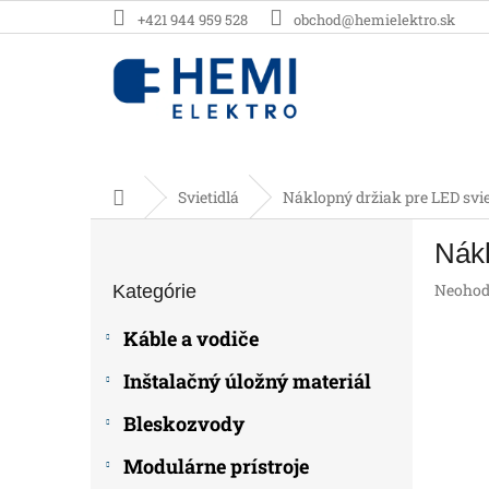
Prejsť
+421 944 959 528
obchod@hemielektro.sk
na
obsah
Domov
Svietidlá
Náklopný držiak pre LED svi
B
Nákl
o
Preskočiť
č
Prieme
Neohod
Kategórie
kategórie
n
hodnot
ý
produk
Káble a vodiče
p
je
0,0
a
Inštalačný úložný materiál
z
n
5
e
Bleskozvody
hviezdič
l
Modulárne prístroje