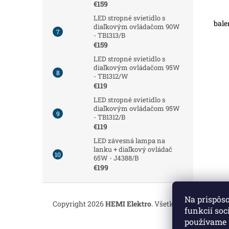
€159
LED stropné svietidlo s
bale
diaľkovým ovládačom 90W
- TB1313/B
€159
LED stropné svietidlo s
diaľkovým ovládačom 95W
- TB1312/W
€119
LED stropné svietidlo s
diaľkovým ovládačom 95W
- TB1312/B
€119
LED závesná lampa na
lanku + diaľkový ovládač
65W - J4388/B
€199
Z
á
Na prispôs
Copyright 2026
HEMI Elektro
. Všetky práva vyhrade
p
funkcií soc
ä
používame 