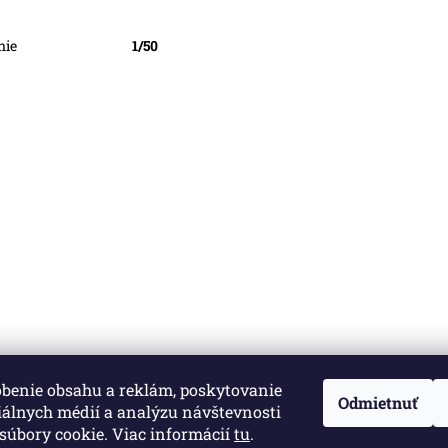
nie
1/50
obenie obsahu a reklám, poskytovanie
né.
Upraviť nastavenie cookies
Odmietnuť
iálnych médií a analýzu návštevnosti
súbory cookie. Viac informácií
tu
.