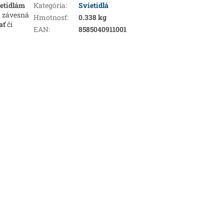
etidlám
Kategória
:
Svietidlá
á závesná
Hmotnosť
:
0.338 kg
ať
či
EAN
:
8585040911001