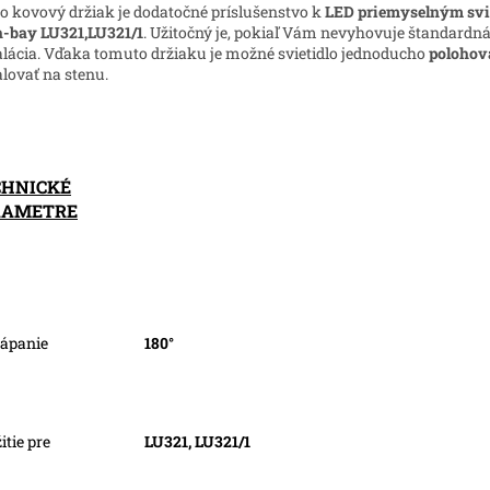
o kovový držiak je dodatočné príslušenstvo k
LED priemyselným svi
-bay LU321,LU321/1
. Užitočný je, pokiaľ Vám nevyhovuje štandardn
alácia. Vďaka tomuto držiaku je možné svietidlo jednoducho
polohov
alovať na stenu.
CHNICKÉ
RAMETRE
ápanie
180°
itie pre
LU321, LU321/1