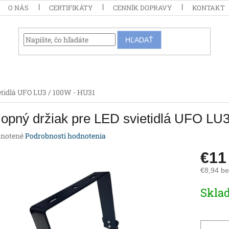
O NÁS
CERTIFIKÁTY
CENNÍK DOPRAVY
KONTAKT
HĽADAŤ
etidlá UFO LU3 / 100W - HU31
opný držiak pre LED svietidlá UFO LU
rné
notené
Podrobnosti hodnotenia
enie
€1
tu
€8,94 b
Jednotk
Skla
cena:
iek.