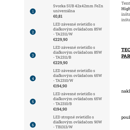
Tent
Svorka SUB 42x42mm FeZn
High
univerzálna
inšt
€0,81
inšt
LED závesné svietidlo s
diaľkovým ovládačom 85W
- TA2311/W
€229,90
LED závesné svietidlo s
TE
diaľkovým ovládačom 85W
PA
- TA2311/B
€229,90
LED závesné svietidlo s
diaľkovým ovládačom 65W
- TA2310/W
€194,90
nakl
LED závesné svietidlo s
diaľkovým ovládačom 65W
- TA2310/B
€194,90
použ
LED stropné svietidlo s
diaľkovým ovládačom 90W
- TB1313/W