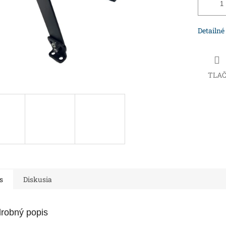
Detailné
TLA
s
Diskusia
robný popis