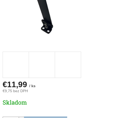
€11,99
/ ks
€9,75 bez DPH
Jednotková
Skladom
cena: