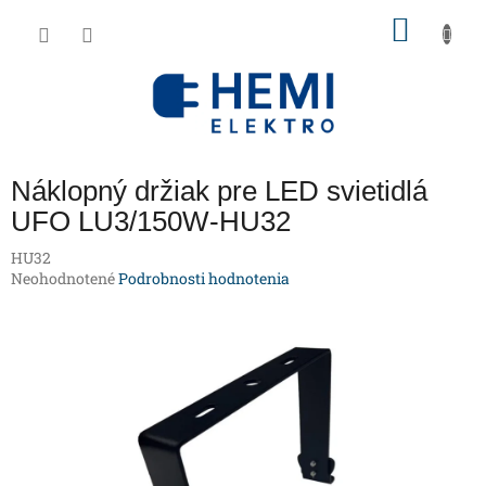
Prejsť
NÁKU
na
obsah
KOŠÍK
Náklopný držiak pre LED svietidlá
UFO LU3/150W-HU32
HU32
Priemerné
Neohodnotené
Podrobnosti hodnotenia
hodnotenie
produktu
je
0,0
z
5
hviezdičiek.