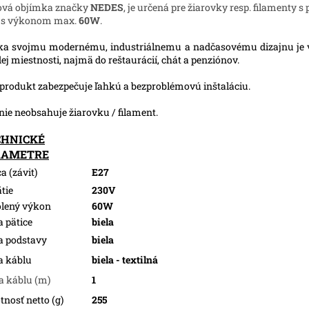
ová objímka značky
NEDES
, je určená pre žiarovky resp. filamenty s
, s výkonom max.
60W
.
a svojmu modernému, industriálnemu a nadčasovému dizajnu je
ej miestnosti, najmä do reštaurácií, chát a penziónov.
produkt zabezpečuje ľahkú a bezproblémovú inštaláciu.
nie neobsahuje žiarovku / filament.
CHNICKÉ
RAMETRE
a (závit)
E27
tie
230V
lený výkon
60W
a pätice
biela
a podstavy
biela
a káblu
biela - textilná
a káblu (m)
1
nosť netto (g)
255