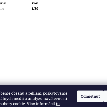
riál
kov
nie
1/30
obenie obsahu a reklám, poskytovanie
né.
Upraviť nastavenie cookies
Odmietnuť
iálnych médií a analýzu návštevnosti
súbory cookie. Viac informácií
tu
.