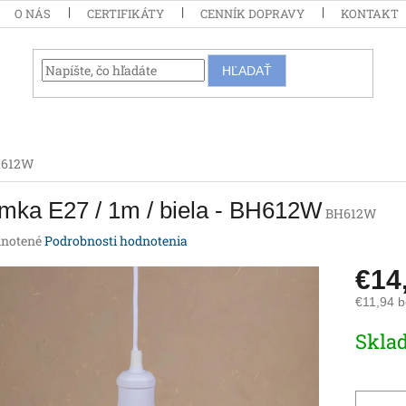
O NÁS
CERTIFIKÁTY
CENNÍK DOPRAVY
KONTAKT
HĽADAŤ
BH612W
mka E27 / 1m / biela - BH612W
BH612W
rné
notené
Podrobnosti hodnotenia
enie
€14
tu
€11,94 
Jednotk
Skla
cena:
iek.