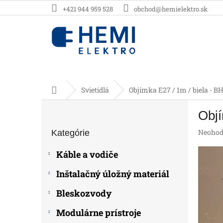
Prejsť
+421 944 959 528
obchod@hemielektro.sk
na
obsah
Domov
Svietidlá
Objímka E27 / 1m / biela - 
B
Objí
o
Preskočiť
č
Prieme
Neohod
Kategórie
kategórie
n
hodnot
ý
produk
Káble a vodiče
p
je
0,0
a
Inštalačný úložný materiál
z
n
5
e
Bleskozvody
hviezdič
l
Modulárne prístroje