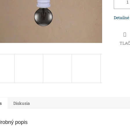
Detailné
TLA
s
Diskusia
robný popis