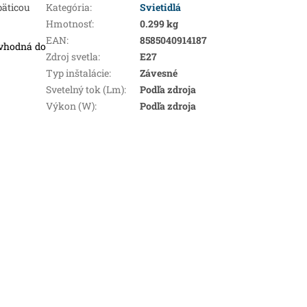
 päticou
Kategória
:
Svietidlá
Hmotnosť
:
0.299 kg
EAN
:
8585040914187
 vhodná do
Zdroj svetla
:
E27
Typ inštalácie
:
Závesné
Svetelný tok (Lm)
:
Podľa zdroja
Výkon (W)
:
Podľa zdroja