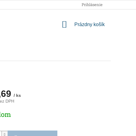
OBCHODNÉ PODMIENKY
PODMIENKY OCHRANY OSOBNÝCH
Prihlásenie
NÁKUPNÝ
Prázdny košík
KOŠÍK
,69
/ ks
bez DPH
ová
dom