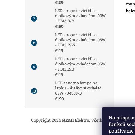
€159
mate
bale
LED stropné svietidlo s
diaľkovým ovládačom 90W
- TB1313/B
€159
LED stropné svietidlo s
diaľkovým ovládačom 95W
- TB1312/W
€119
LED stropné svietidlo s
diaľkovým ovládačom 95W
- TB1312/B
€119
LED závesná lampa na
lanku + diaľkový ovládač
65W - J4388/B
€199
Z
á
Na prispôs
Copyright 2026
HEMI Elektro
. Všetky práva vyhrade
p
funkcií soc
ä
používame 