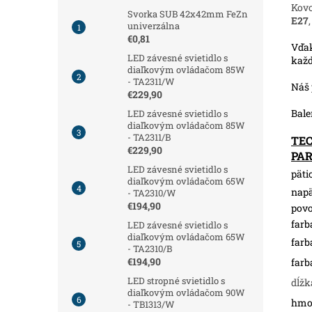
Kov
Svorka SUB 42x42mm FeZn
E27
univerzálna
€0,81
Vďak
LED závesné svietidlo s
každ
diaľkovým ovládačom 85W
- TA2311/W
Náš 
€229,90
Bale
LED závesné svietidlo s
diaľkovým ovládačom 85W
- TA2311/B
TE
€229,90
PA
LED závesné svietidlo s
pätic
diaľkovým ovládačom 65W
napä
- TA2310/W
€194,90
povo
farb
LED závesné svietidlo s
diaľkovým ovládačom 65W
farb
- TA2310/B
€194,90
farb
LED stropné svietidlo s
dĺžk
diaľkovým ovládačom 90W
hmot
- TB1313/W