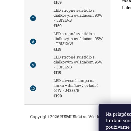
mate
€159
bale
LED stropné svietidlo s
diaľkovým ovládačom 90W
- TB1313/B
€159
LED stropné svietidlo s
diaľkovým ovládačom 95W
- TB1312/W
€119
LED stropné svietidlo s
diaľkovým ovládačom 95W
- TB1312/B
€119
LED závesná lampa na
lanku + diaľkový ovládač
65W - J4388/B
€199
Z
á
Na prispôs
Copyright 2026
HEMI Elektro
. Všetky práva vyhrade
p
funkcií soc
ä
používame 