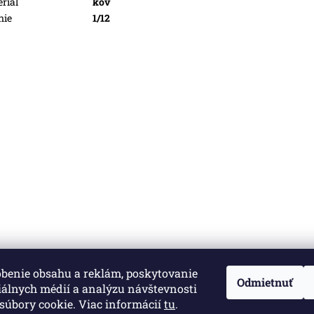
riál
kov
nie
1/12
obenie obsahu a reklám, poskytovanie
né.
Upraviť nastavenie cookies
Odmietnuť
iálnych médií a analýzu návštevnosti
súbory cookie. Viac informácií
tu
.