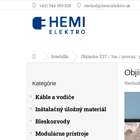
Prejsť
+421 944 959 528
obchod@hemielektro.sk
na
obsah
Domov
Svietidlá
Objímka E27 / 3m / povraz - 
B
Objí
o
Preskočiť
č
Prieme
Neohod
Kategórie
kategórie
n
hodnot
ý
produk
Káble a vodiče
p
je
0,0
a
Inštalačný úložný materiál
z
n
5
e
Bleskozvody
hviezdič
l
Modulárne prístroje