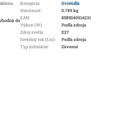
 päticou
Kategória
:
Svietidlá
Hmotnosť
:
0.789 kg
EAN
:
8585040914231
 vhodná do
Výkon (W)
:
Podľa zdroja
Zdroj svetla
:
E27
Svetelný tok (Lm)
:
Podľa zdroja
Typ inštalácie
:
Závesné