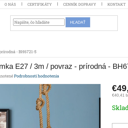
O NÁS
CERTIFIKÁTY
CENNÍK DOPRAVY
KONTAKT
HĽADAŤ
prírodná - BH6721-5
mka E27 / 3m / povraz - prírodná - BH
rné
notené
Podrobnosti hodnotenia
enie
€49
tu
€40,41 
Jednotk
Skla
cena:
iek.