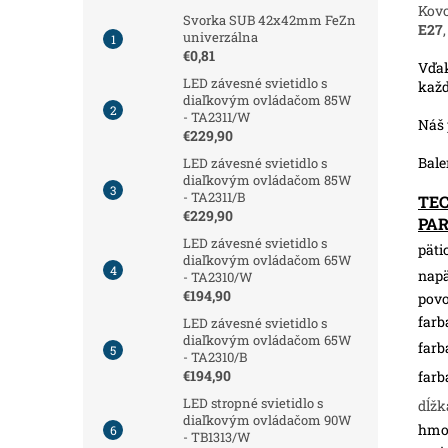
Kov
Svorka SUB 42x42mm FeZn
E27
univerzálna
€0,81
Vďak
LED závesné svietidlo s
každ
diaľkovým ovládačom 85W
- TA2311/W
Náš 
€229,90
Bale
LED závesné svietidlo s
diaľkovým ovládačom 85W
- TA2311/B
TE
€229,90
PA
LED závesné svietidlo s
pätic
diaľkovým ovládačom 65W
napä
- TA2310/W
€194,90
povo
farb
LED závesné svietidlo s
diaľkovým ovládačom 65W
farb
- TA2310/B
€194,90
farb
LED stropné svietidlo s
dĺžk
diaľkovým ovládačom 90W
hmot
- TB1313/W