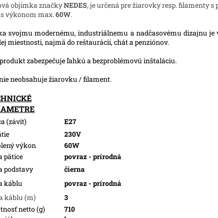
ová objímka značky
NEDES
, je určená pre žiarovky resp. filamenty s
, s výkonom max.
60W
.
a svojmu modernému, industriálnemu a nadčasovému dizajnu je
ej miestnosti, najmä do reštaurácií, chát a penziónov.
produkt zabezpečuje ľahkú a bezproblémovú inštaláciu.
nie neobsahuje žiarovku / filament.
CHNICKÉ
RAMETRE
a (závit)
E27
tie
230V
lený výkon
60W
a pätice
povraz - prírodná
a podstavy
čierna
a káblu
povraz - prírodná
a káblu (m)
3
nosť netto (g)
710