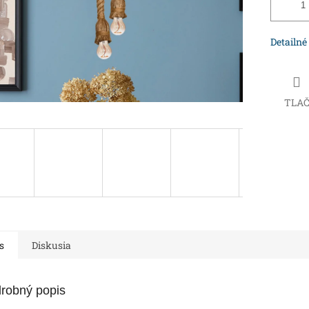
Detailné
TLA
s
Diskusia
robný popis