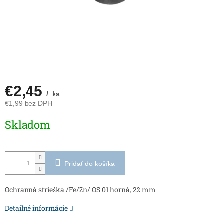
€2,45
/ ks
€1,99 bez DPH
Jednotková
Skladom
cena:
Pridať do košíka
Ochranná strieška /Fe/Zn/ OS 01 horná, 22 mm
Detailné informácie