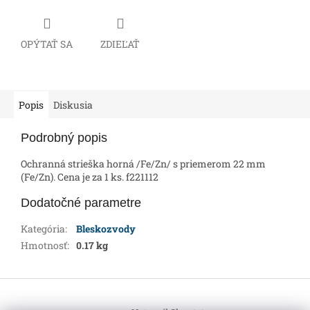
OPÝTAŤ SA
ZDIEĽAŤ
Popis
Diskusia
Podrobný popis
Ochranná strieška horná /Fe/Zn/ s priemerom 22 mm
(Fe/Zn). Cena je za 1 ks. f221112
Dodatočné parametre
Kategória
:
Bleskozvody
Hmotnosť
:
0.17 kg
Z
á