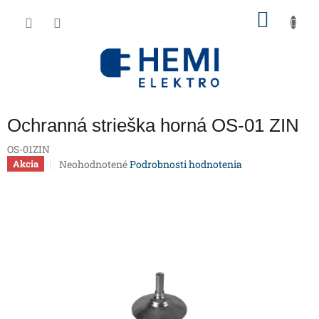
Prejsť
NÁKU
na
obsah
KOŠÍK
Ochranná strieška horná OS-01 ZIN
OS-01ZIN
Priemerné
Neohodnotené
Podrobnosti hodnotenia
Akcia
hodnotenie
produktu
je
0,0
z
5
hviezdičiek.