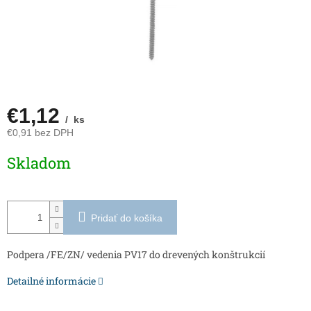
€1,12
/ ks
€0,91 bez DPH
Jednotková
Skladom
cena:
Pridať do košíka
Podpera /FE/ZN/ vedenia PV17 do drevených konštrukcií
Detailné informácie