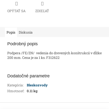
OPÝTAŤ SA
ZDIEĽAŤ
Popis
Diskusia
Podrobný popis
Podpera /FE/ZN/ vedenia do drevených konštrukcií v dĺžke
200 mm. Cena je za 1 ks. F312622
Dodatočné parametre
Kategória
:
Bleskozvody
Hmotnosť
:
0.11 kg
Z