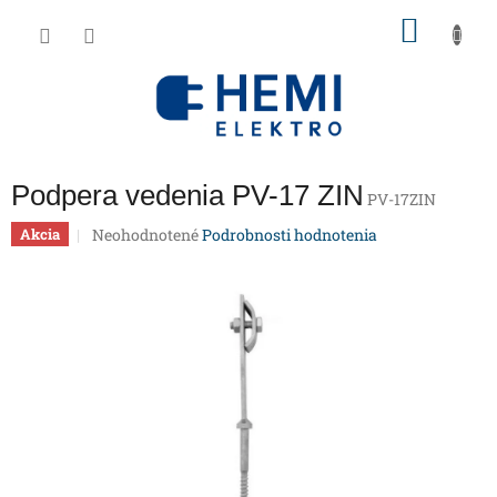
Prejsť
NÁKU
na
obsah
KOŠÍK
Podpera vedenia PV-17 ZIN
PV-17ZIN
Priemerné
Neohodnotené
Podrobnosti hodnotenia
Akcia
hodnotenie
produktu
je
0,0
z
5
hviezdičiek.