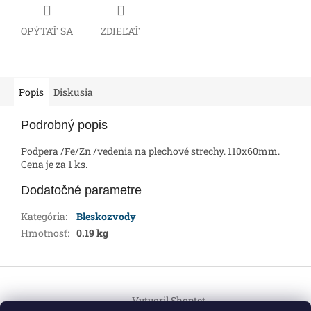
OPÝTAŤ SA
ZDIEĽAŤ
Popis
Diskusia
Podrobný popis
Podpera /Fe/Zn /vedenia na plechové strechy. 110x60mm.
Cena je za 1 ks.
Dodatočné parametre
Kategória
:
Bleskozvody
Hmotnosť
:
0.19 kg
Z
á
Vytvoril Shoptet
p