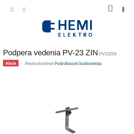
Prejsť
NÁKU
na
obsah
KOŠÍK
Podpera vedenia PV-23 ZIN
PV23ZIN
Priemerné
Neohodnotené
Podrobnosti hodnotenia
Akcia
hodnotenie
produktu
je
0,0
z
5
hviezdičiek.