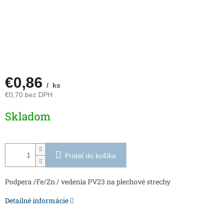
€0,86
/ ks
€0,70 bez DPH
Jednotková
Skladom
cena:
Pridať do košíka
Podpera /Fe/Zn / vedenia PV23 na plechové strechy
Detailné informácie