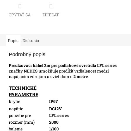
OPÝTAŤ SA
ZDIEĽAŤ
Popis
Diskusia
Podrobný popis
Predlžovací kábel 2m pre podlahové svietidlá LFL series
značky
NEDES
umožňuje predĺžiť vzdialenosť medzi
napájacím zdrojom a svietidom o
2 metre
.
TECHNICKÉ
PARAMETRE
krytie
IP67
napätie
DC12V
použitie pre
LFL series
rozmer (mm)
2000
balenie
1/100