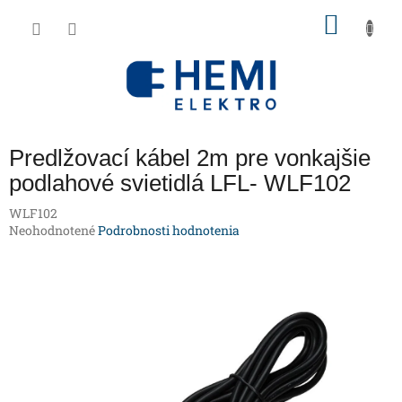
Prejsť
NÁKU
na
obsah
KOŠÍK
Predlžovací kábel 2m pre vonkajšie
podlahové svietidlá LFL- WLF102
WLF102
Priemerné
Neohodnotené
Podrobnosti hodnotenia
hodnotenie
produktu
je
0,0
z
5
hviezdičiek.