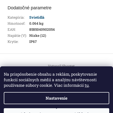
Dodatočné parametre
Kategória
:
Svietidlá
Hmotnosť
:
0.064 kg
EAN
:
8585040902054
Napätie (V)
:
Nízke (12)
Krytie
:
IP67
Z
á
Vytvoril Shoptet
p
ä
Na prispôsobenie obsahu a reklám, poskytovanie
t
funkcií sociálnych médií a analýzu návštevnosti
Copyright 2026
HEMI Elektro
. Všetky práva vyhradené.
i
používame súbory cookie. Viac informácií
tu
.
Upraviť nastavenie cookies
e
Nastavenie
Informácie pre vás