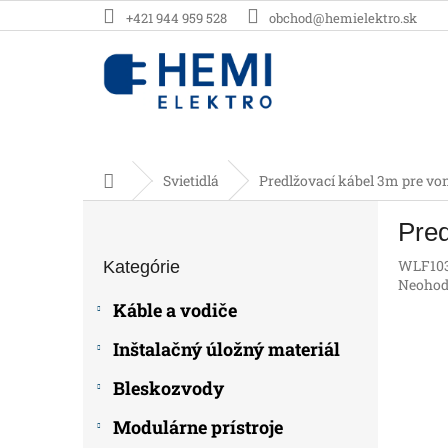
Prejsť
+421 944 959 528
obchod@hemielektro.sk
na
obsah
Domov
Svietidlá
Predlžovací kábel 3m pre vo
B
Pred
o
Preskočiť
č
WLF10
Kategórie
kategórie
n
Prieme
Neohod
ý
hodnot
Káble a vodiče
p
produk
je
a
Inštalačný úložný materiál
0,0
n
z
e
Bleskozvody
5
l
hviezdič
Modulárne prístroje