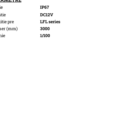
ie
IP67
tie
DC12V
itie pre
LFL series
mer (mm)
3000
nie
1/100