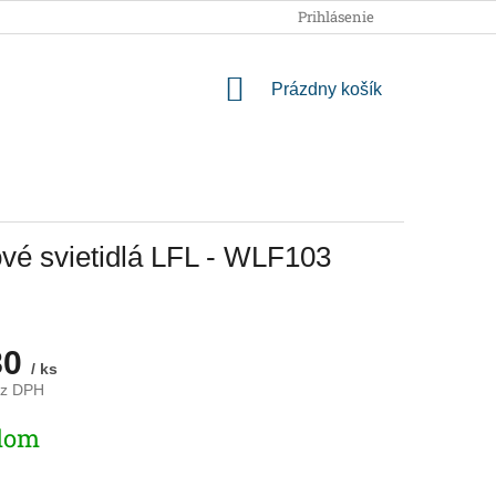
OBCHODNÉ PODMIENKY
PODMIENKY OCHRANY OSOBNÝCH
Prihlásenie
NÁKUPNÝ
Prázdny košík
KOŠÍK
ové svietidlá LFL - WLF103
80
/ ks
ez DPH
ová
dom