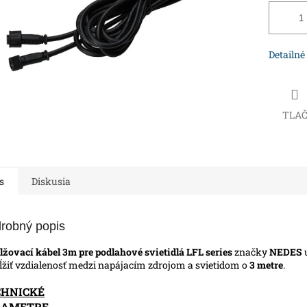
Detailné
TLA
s
Diskusia
robný popis
lžovací kábel 3m pre podlahové svietidlá LFL series
značky
NEDES
ĺžiť vzdialenosť medzi napájacím zdrojom a svietidom o
3 metre
.
CHNICKÉ
RAMETRE