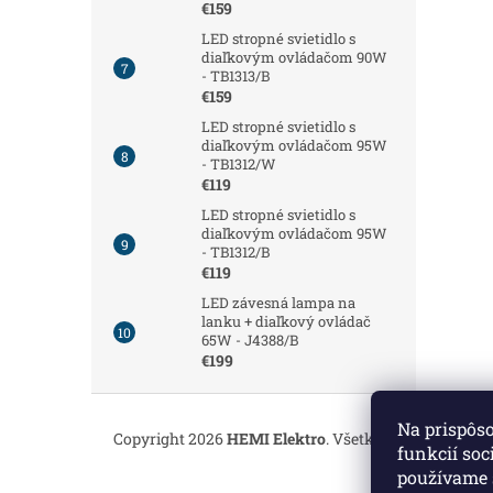
€159
LED stropné svietidlo s
diaľkovým ovládačom 90W
- TB1313/B
€159
LED stropné svietidlo s
diaľkovým ovládačom 95W
- TB1312/W
€119
LED stropné svietidlo s
diaľkovým ovládačom 95W
- TB1312/B
€119
LED závesná lampa na
lanku + diaľkový ovládač
65W - J4388/B
€199
Z
á
Na prispôs
Copyright 2026
HEMI Elektro
. Všetky práva vyhrade
p
funkcií soc
ä
používame 