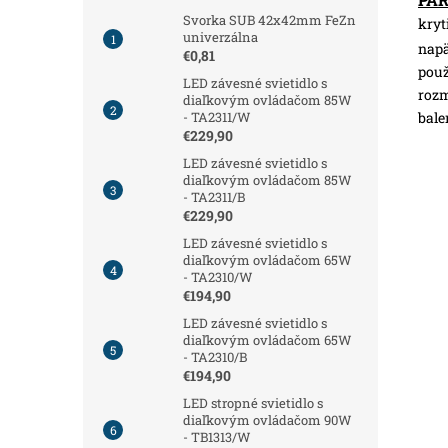
Svorka SUB 42x42mm FeZn
kryt
univerzálna
napä
€0,81
použ
LED závesné svietidlo s
roz
diaľkovým ovládačom 85W
bale
- TA2311/W
€229,90
LED závesné svietidlo s
diaľkovým ovládačom 85W
- TA2311/B
€229,90
LED závesné svietidlo s
diaľkovým ovládačom 65W
- TA2310/W
€194,90
LED závesné svietidlo s
diaľkovým ovládačom 65W
- TA2310/B
€194,90
LED stropné svietidlo s
diaľkovým ovládačom 90W
- TB1313/W