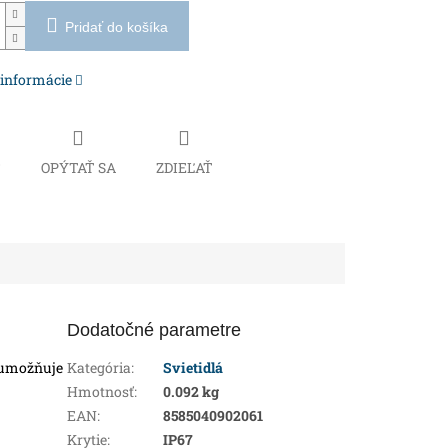
Pridať do košíka
 informácie
Č
OPÝTAŤ SA
ZDIEĽAŤ
Dodatočné parametre
umožňuje
Kategória
:
Svietidlá
Hmotnosť
:
0.092 kg
EAN
:
8585040902061
Krytie
:
IP67