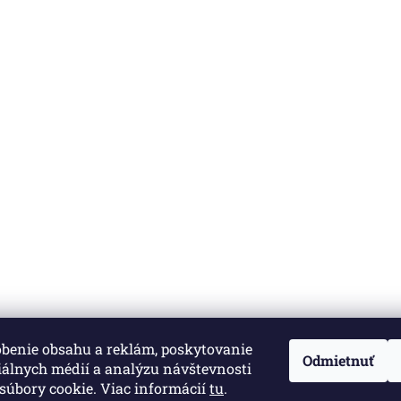
obenie obsahu a reklám, poskytovanie
né.
Upraviť nastavenie cookies
Odmietnuť
iálnych médií a analýzu návštevnosti
súbory cookie. Viac informácií
tu
.