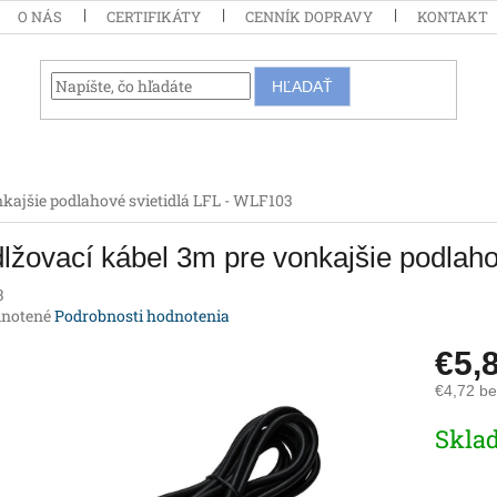
O NÁS
CERTIFIKÁTY
CENNÍK DOPRAVY
KONTAKT
HĽADAŤ
nkajšie podlahové svietidlá LFL - WLF103
lžovací kábel 3m pre vonkajšie podlah
3
rné
notené
Podrobnosti hodnotenia
enie
€5,
tu
€4,72 b
Jednotk
Skla
cena:
iek.