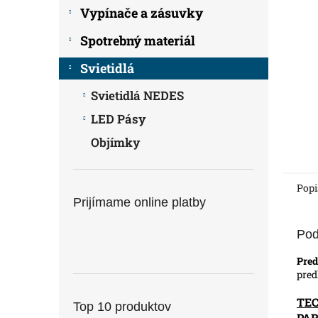
Vypínače a zásuvky
Spotrebný materiál
Svietidlá
Svietidlá NEDES
LED Pásy
Objímky
Popi
Prijímame online platby
Pod
Pred
pred
TE
Top 10 produktov
PA