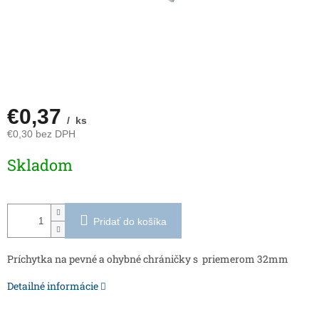
€0,37
/ ks
€0,30 bez DPH
Jednotková
Skladom
cena:
Pridať do košíka
Príchytka na pevné a ohybné chráničky s priemerom 32mm
Detailné informácie