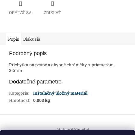
OPÝTAŤ SA
ZDIEĽAŤ
Popis
Diskusia
Podrobný popis
Príchytka na pevné a ohybné chráničky s priemerom
32mm
Dodatočné parametre
Kategória
:
Inštalačný úložný materiál
Hmotnosť
:
0.003 kg
Z
á
Vytvoril Shoptet
p