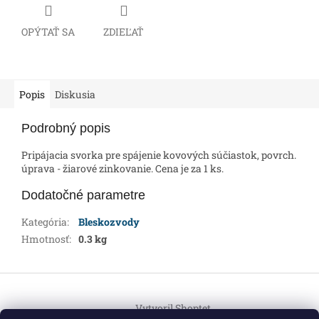
OPÝTAŤ SA
ZDIEĽAŤ
Popis
Diskusia
Podrobný popis
Pripájacia svorka pre spájenie kovových súčiastok, povrch.
úprava - žiarové zinkovanie. Cena je za 1 ks.
Dodatočné parametre
Kategória
:
Bleskozvody
Hmotnosť
:
0.3 kg
Z
á
Vytvoril Shoptet
p