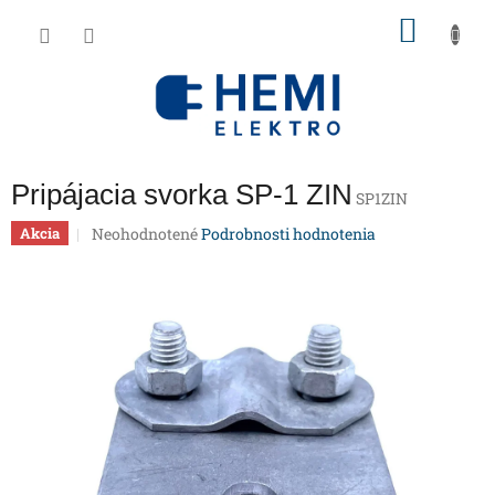
Prejsť
NÁKU
na
obsah
KOŠÍK
Pripájacia svorka SP-1 ZIN
SP1ZIN
Priemerné
Neohodnotené
Podrobnosti hodnotenia
Akcia
hodnotenie
produktu
je
0,0
z
5
hviezdičiek.