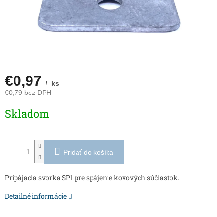
€0,97
/ ks
€0,79 bez DPH
Jednotková
Skladom
cena:
Pridať do košíka
Pripájacia svorka SP1 pre spájenie kovových súčiastok.
Detailné informácie