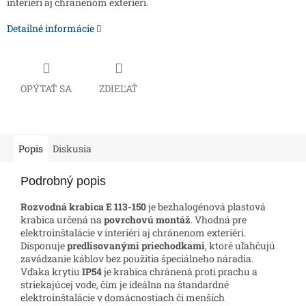
interiéri aj chránenom exteriéri.
Detailné informácie
OPÝTAŤ SA
ZDIEĽAŤ
Popis
Diskusia
Podrobný popis
Rozvodná krabica E 113-150
je bezhalogénová plastová
krabica určená na
povrchovú montáž
. Vhodná pre
elektroinštalácie v interiéri aj chránenom exteriéri.
Disponuje
predlisovanými priechodkami
, ktoré uľahčujú
zavádzanie káblov bez použitia špeciálneho náradia.
Vďaka krytiu
IP54
je krabica chránená proti prachu a
striekajúcej vode, čím je ideálna na štandardné
elektroinštalácie v domácnostiach či menších