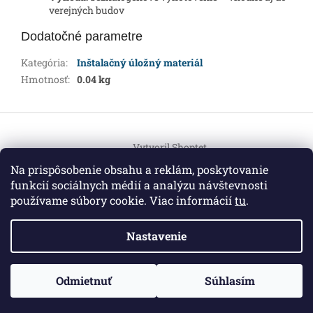
verejných budov
Dodatočné parametre
Kategória
:
Inštalačný úložný materiál
Hmotnosť
:
0.04 kg
Z
á
Vytvoril Shoptet
p
ä
Na prispôsobenie obsahu a reklám, poskytovanie
t
funkcií sociálnych médií a analýzu návštevnosti
Copyright 2026
HEMI Elektro
. Všetky práva vyhradené.
i
používame súbory cookie. Viac informácií
tu
.
Upraviť nastavenie cookies
e
Nastavenie
Informácie pre vás
ZO ZDRAVOTNÝCH DÔVODOV BUDÚ VAŠE OBJEDNÁVKY
Odmietnuť
Súhlasím
O nás
|
Certifikáty
|
Cenník dopravy
|
Kontakt
|
Obchodné
VYBAVENÉ V PRIEBEHU 14 DNÍ. ĎAKUJEME ZA POCHOPENIE
podmienky
|
GDPR