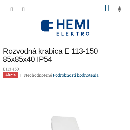
Prejsť
NÁKU
na
obsah
KOŠÍK
Rozvodná krabica E 113-150
85x85x40 IP54
E113-150
Priemerné
Neohodnotené
Podrobnosti hodnotenia
Akcia
hodnotenie
produktu
je
0,0
z
5
hviezdičiek.