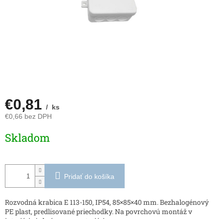
€0,81
/ ks
€0,66 bez DPH
Jednotková
Skladom
cena:
Pridať do košíka
Rozvodná krabica E 113-150, IP54, 85×85×40 mm. Bezhalogénový
PE plast, predlisované priechodky. Na povrchovú montáž v