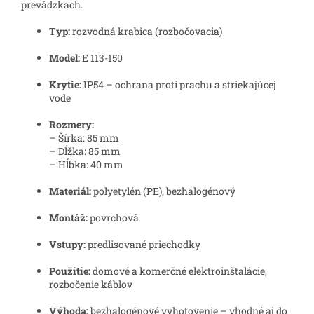
prevádzkach.
Typ:
rozvodná krabica (rozbočovacia)
Model:
E 113-150
Krytie:
IP54 – ochrana proti prachu a striekajúcej
vode
Rozmery:
– Šírka: 85 mm
– Dĺžka: 85 mm
– Hĺbka: 40 mm
Materiál:
polyetylén (PE), bezhalogénový
Montáž:
povrchová
Vstupy:
predlisované priechodky
Použitie:
domové a komerčné elektroinštalácie,
rozbočenie káblov
Výhoda:
bezhalogénové vyhotovenie – vhodné aj do